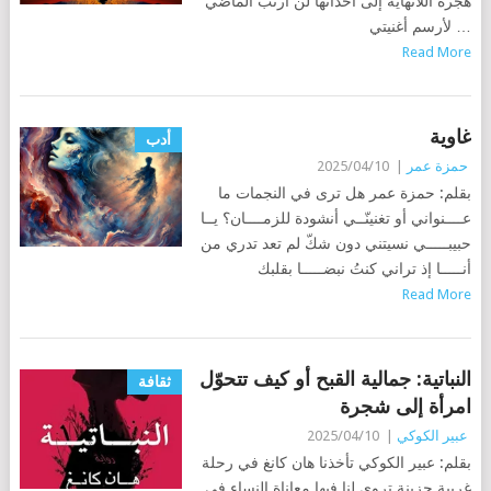
هجرة اللانهاية إلى أحداثها لن أرتّب الماضي
… لأرسم أغنيتي
Read More
غاوية
أدب
حمزة عمر
|
2025/04/10
بقلم: حمزة عمر هل ترى في النجمات ما
عــــنواني أو تغنينّــي أنشودة للزمــــان؟ يــا
حبيبـــــي نسيتني دون شكّ لم تعد تدري من
أنـــــا إذ تراني كنتُ نبضـــــا بقلبك
Read More
النباتية: جمالية القبح أو كيف تتحوّل
ثقافة
امرأة إلى شجرة
عبير الكوكي
|
2025/04/10
بقلم: عبير الكوكي تأخذنا هان كانغ في رحلة
غريبة حزينة تروي لنا فيها معاناة النساء في