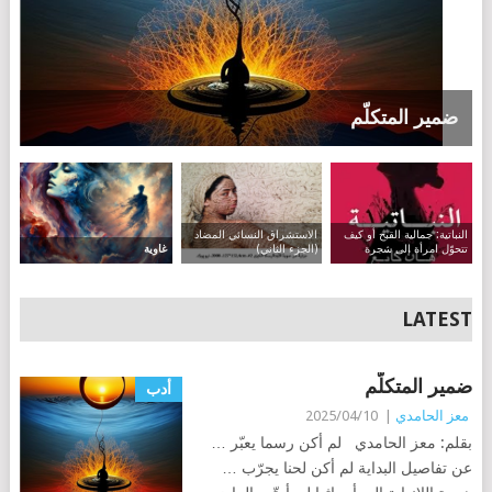
ضمير المتكلّم
النباتية: جمالية القبح أو كيف
الاستشراق النسائي المضاد
تتحوّل امرأة إلى شجرة
(الجزء الثاني)
غاوية
LATEST
ضمير المتكلّم
أدب
معز الحامدي
|
2025/04/10
بقلم: معز الحامدي لم أكن رسما يعبّر …
عن تفاصيل البداية لم أكن لحنا يجرّب …