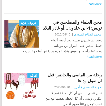
Read More
محن العلماء والمصلحين في
حروف حرّة
تونس:1-ابن خلدون…أو غادر البلاد
محمد الصالح السعدي
|
2025/04/10
وجد ابن خلدون نفسه-بعد أربعة أعوام
فقط- مجبرا على الفرار من موطنه
ومسقط رأسه، والعيش بقيّة عمره بعيدا عن أهله وعشيرته
Read More
رحلة بين الماضي والحاضر: قبل
ثقافة
ان نقول وداعا
خولة القاسمي ( أمل )
|
2025/01/20
نحن ننسى، ننسى أن كل لحظة تمر لا
تتكرر، وننسى أن كل لحظة نقضيها مع من
نحب تجعل وقتنا معهم أقصر