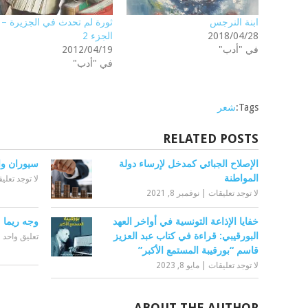
ابنة النرجس
ثورة لم تحدث في الجزيرة –
2018/04/28
الجزء 2
في "أدب"
2012/04/19
في "أدب"
Tags:
شعر
RELATED POSTS
الإصلاح الجبائي كمدخل لإرساء دولة
سيوران وال
المواطنة
لا توجد تعلي
لا توجد تعليقات
|
نوفمبر 8, 2021
خفايا الإذاعة التونسية في أواخر العهد
وجه ريما
البورقيبي: قراءة في كتاب عبد العزيز
تعليق واحد
|
قاسم “بورقيبة المستمع الأكبر”
لا توجد تعليقات
|
مايو 8, 2023
ABOUT THE AUTHOR