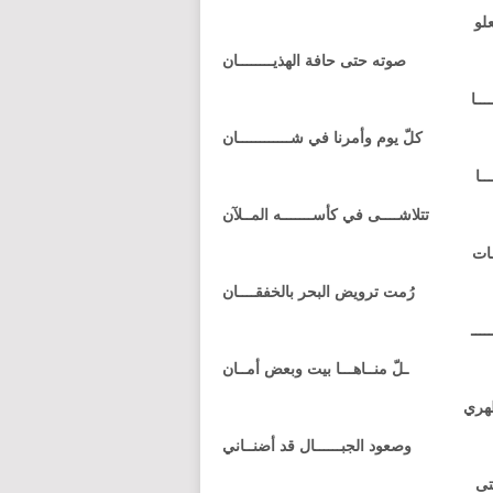
لو
صوته حتى حافة الهذيــــــــان
ــا
كلّ يوم وأمرنا في شــــــــــــان
ـا
تتلاشــــى في كأســـــــه المــلآن
ـات
رُمت ترويض البحر بالخفقــــان
ـــ
ـلّ منــاهـــا بيت وبعض أمــان
هري
وصعود الجبــــــال قد أضنــاني
تى