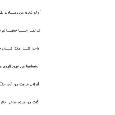
أوَ لم تُبعث من رمــــادك لمّــ
قد تمــازجنـــــا حينهــــا لم 
واحدا كنّــــا، هكذا كـــــان 
وتساقينا من عهود الهوى مــ
أتراني عرفتُ من أنت حقـّـــ
كُنتَ من كنتَ، شاعرا حائرا 