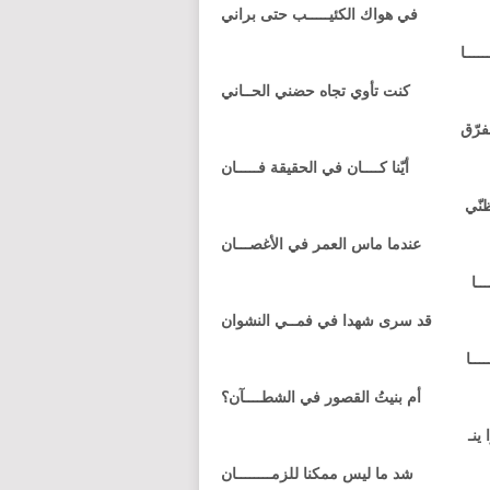
في هواك الكئيـــــب حتى براني
ــــا
كنت تأوي تجاه حضني الحــاني
نفرّق
أيّنا كــــان في الحقيقة فـــــان
ظنّي
عندما ماس العمر في الأغصـــان
ـا
قد سرى شهدا في فمــي النشوان
ــا
أم بنيتُ القصور في الشطــــآن؟
ينـ
شد ما ليس ممكنا للزمــــــــان