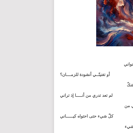
نواني
أو تغنينّــي أنشودة للزمــــان؟
شكّ
لم تعد تدري من أنـــــا إذ تراني
ي من
كلّ شيء حتى احتواه كيــــــاني
بشيء