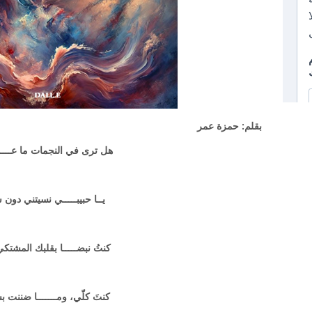
بقلم: حمزة عمر
هل ترى في النجمات ما عــــ
ي
ــ
ا حبيبـــــي نسيتني دون 
كنتُ نبضـــــا بقلبك المشتك
كنتَ كلّي، ومـــــــا ضننت 