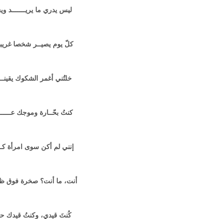
ليس يدري ما يريـــــــد ويع
كلّ يوم يصيــر شخصا غريبــ
خلتُني أغمر الشكوك يقينــــ
كنتُ بحّــارة وموجك عـــــ
إنني لم أكن سوى امرأة كـــ
أنت، ما أنت؟ صخرة فوق ظ
كُنتَ قيدي، وكنتُ قيدك ح