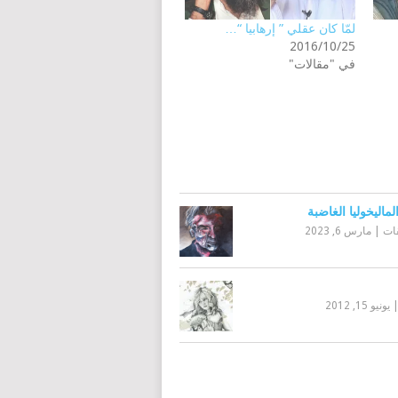
لمّا كان عقلي ” إرهابيا “…
2016/10/25
في "مقالات"
ماليخوليا الغاضبة
قات
|
مارس 6, 2023
يونيو 15, 2012