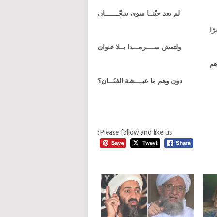
لم يعد حبّنــا سوى سجّـــــــان
ّا
ولتعش ســــرمـــدا بــلا عنوان
وهم
دون وهم ما عيــــشة الفنّـــان؟
Please follow and like us: