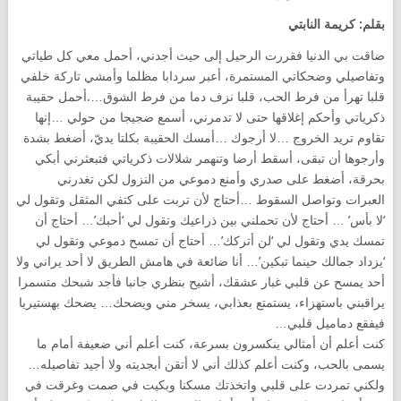
بقلم: كريمة النابتي
ضاقت بي الدنيا فقررت الرحيل إلى حيث أجدني، أحمل معي كل طياتي
وتفاصيلي وضحكاتي المستمرة، أعبر سردابا مظلما وأمشي تاركة خلفي
قلبا تهرأ من فرط الحب، قلبا نزف دما من فرط الشوق….أحمل حقيبة
ذكرياتي وأحكم إغلاقها حتى لا تدمرني، أسمع ضجيجا من حولي …إنها
تقاوم تريد الخروج …لا أرجوك …أمسك الحقيبة بكلتا يديّ، أضغط بشدة
وأرجوها أن تبقى، أسقط أرضا وتنهمر شلالات ذكرياتي فتبعثرني أبكي
بحرقة، أضغط على صدري وأمنع دموعي من النزول لكن تغدرني
العبرات وتواصل السقوط …أحتاج لأن تربت على كتفي المثقل وتقول لي
‘لا بأس’ … أحتاج لأن تحملني بين ذراعيك وتقول لي ‘أحبك’… أحتاج أن
تمسك يدي وتقول لي ‘لن أتركك’… أحتاج أن تمسح دموعي وتقول لي
‘يزداد جمالك حينما تبكين’… أنا ضائعة في هامش الطريق لا أحد يراني ولا
أحد يمسح عن قلبي غبار عشقك، أشيح بنظري جانبا فأجد شبحك متسمرا
يراقبني باستهزاء، يستمتع بعذابي، يسخر مني ويضحك… يضحك بهستيريا
فيفقع دماميل قلبي…
كنت أعلم أن أمثالي ينكسرون بسرعة، كنت أعلم أني ضعيفة أمام ما
يسمى بالحب، وكنت أعلم كذلك أني لا أتقن أبجديته ولا أجيد تفاصيله…
ولكني تمردت على قلبي واتخذتك مسكنا وبكيت في صمت وغرقت في