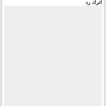
اترك رد