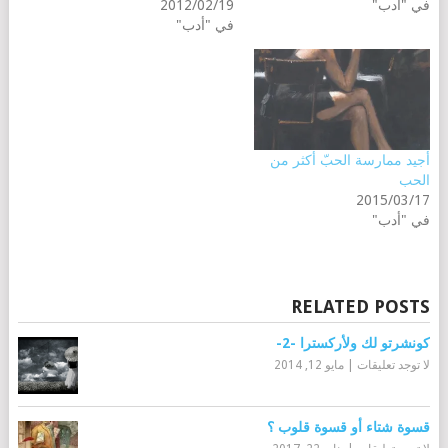
في "أدب"
2012/02/19
في "أدب"
أجيد ممارسة الحبّ أكثر من
الحب
2015/03/17
في "أدب"
RELATED POSTS
كونشرتو لك ولأركسترا -2-
لا توجد تعليقات
|
مايو 12, 2014
قسوة شتاء أو قسوة قلوب ؟