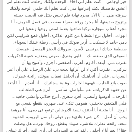
حبر أوجاعي… كنت تعلم أني أخاف الوحدة ولكنك رحلت، كنت تعلم أني
أعشق تفاصيلك لكنك إنتزعتها مني، كنت تعلم أنك حلمي الوحيد ولكنك
سرقته مني… أنا الآن مجرد نهاية فلم تعيس يقتل فيه الحبيب حبيبته
ويتزوج صديقتها، أنا مجرد ورقة صفراء سقطت في فصل الخريف، أنا
مجرد أعقاب سيجارة تركها صاحبها بعدما امتص روحها ونفخها في
الهواء… أحاول نزع الشظايا من كلوم الذاكرة، أحاول قطع شراييني لكن
دمي جامد لا ينسكب… أزيز صوتك في رأسي، ربطة عنقك السوداء،
طقطقة حذائك الفرنسي الأسود، سروالك الجينز المفضل، قميصك
الصوفي الذي صنعته لك… قلبي يحترق، صوتي يضعف، حقيبة الذكريات
تقترب مني، أبتعد، أقاوم، أهرب، أصفعني، أجري، وأصيح بها أن
تتركني… تقترب أكثر، لا لن أتركها تعبث بي، عليّ الرحيل، علي أن أعبر
السرداب، علي أن أتجاهلك، أن أتجاهل نغمات صوتك، رائحة عطرك،
صوت بائع الحليب، قهقهة الجارات وعلبة سجائرك… أنا أتقدم… أنا أبتعد
عن حقيبة الذكريات، نعم سأواصل، سأصل… أنزع عني الطحالب
اللزجة… أدوسها وأمضي.. أفرد شعري، أنزع حذائي وأمشي حافية…
قلبي المتعفن يلاحقني، همومي تتكئ على ظهري، ينقطع نفسي مع
الريح… أنا متعبة أنا أختنق، نسبة الأدرينالين ترتفع في دمي، أنا مرهقة،
يجب أن أصل… كل شيء هادىء من حولي، أواصل الهروب، الحقيبة
تبتعد، رائحة عطرك تتلاشى، صوتك ينقطع، روحك تهرب، هل وصلت
حقا؟؟ نعم أنا لا أحلم … لقد عبرت السرداب إني أرى النور، أفرك عيناي،