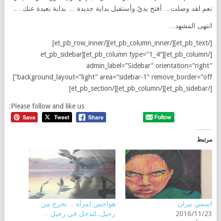
نعم لقد وصلت… أفتح يديّ وأستقبل بداية جديدة … بداية بعيدة عنك….
انتهى المشهد…
[/et_pb_text][/et_pb_column_inner][/et_pb_row_inner]
[/et_pb_column][et_pb_column type=”1_4″][et_pb_sidebar
admin_label=”Sidebar” orientation=”right”
background_layout=”light” area=”sidebar-1″ remove_border=”off”]
[/et_pb_sidebar][/et_pb_column][/et_pb_section]
Please follow and like us:
مرتبط
اسمي نيران
هواجس امرأة …تخرج من
2016/11/23
رحيل..لتدخل في رحيل…