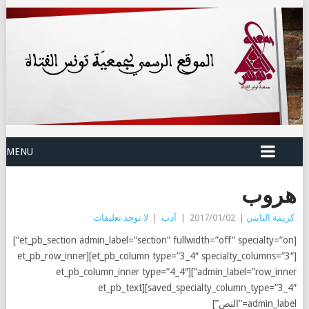
MENU
هروب
كريمة النابتي
|
2017/01/02
|
أدب
|
لا توجد تعليقات
[et_pb_section admin_label=”section” fullwidth=”off” specialty=”on”]
[et_pb_column type=”3_4″ specialty_columns=”3″][et_pb_row_inner
admin_label=”row_inner”][et_pb_column_inner type=”4_4″
saved_specialty_column_type=”3_4″][et_pb_text
admin_label=”النص”]