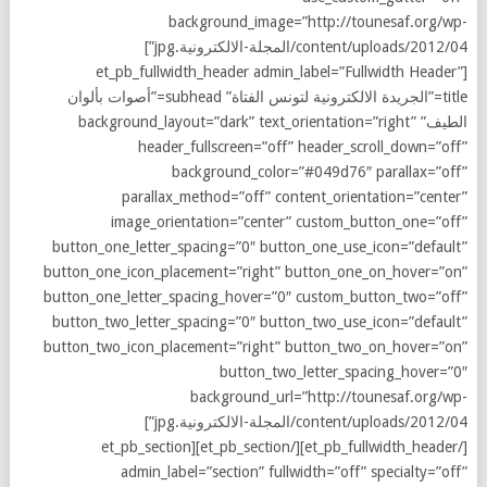
background_image=”http://tounesaf.org/wp-
content/uploads/2012/04/المجلة-الالكترونية.jpg”]
[et_pb_fullwidth_header admin_label=”Fullwidth Header”
title=”الجريدة الالكترونية لتونس الفتاة” subhead=”أصوات بألوان
الطيف” background_layout=”dark” text_orientation=”right”
header_fullscreen=”off” header_scroll_down=”off”
background_color=”#049d76″ parallax=”off”
parallax_method=”off” content_orientation=”center”
image_orientation=”center” custom_button_one=”off”
button_one_letter_spacing=”0″ button_one_use_icon=”default”
button_one_icon_placement=”right” button_one_on_hover=”on”
button_one_letter_spacing_hover=”0″ custom_button_two=”off”
button_two_letter_spacing=”0″ button_two_use_icon=”default”
button_two_icon_placement=”right” button_two_on_hover=”on”
button_two_letter_spacing_hover=”0″
background_url=”http://tounesaf.org/wp-
content/uploads/2012/04/المجلة-الالكترونية.jpg”]
[/et_pb_fullwidth_header][/et_pb_section][et_pb_section
admin_label=”section” fullwidth=”off” specialty=”off”