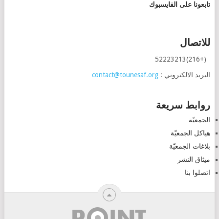
تابعونا على الفايسبوك
للاتصال
(+216)52223213
البريد الالكتروني :
contact@tounesaf.org
روابط سريعة
الجمعيّة
هياكل الجمعيّة
بلاغات الجمعيّة
ميثاق النشر
اتصلوا بنا