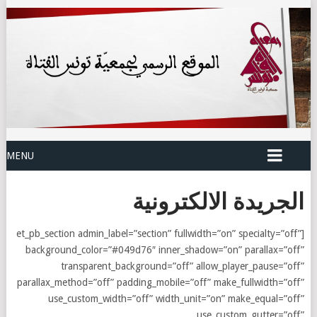
MENU
الجريدة الالكترونية
[et_pb_section admin_label=”section” fullwidth=”on” specialty=”off”
background_color=”#049d76″ inner_shadow=”on” parallax=”off”
transparent_background=”off” allow_player_pause=”off”
parallax_method=”off” padding_mobile=”off” make_fullwidth=”off”
use_custom_width=”off” width_unit=”on” make_equal=”off”
use_custom_gutter=”off”