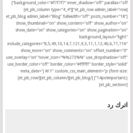
background_color=”#f7f7f7″ inner_shadow=”off” parallax=”off”]
[et_pb_row admin_label=”row”][et_pb_column type=”4_4″]
[et_pb_blog admin_label=”Blog” fullwidth=”off” posts_number=”18″
show_thumbnail=”on” show_content=”off” show_author=”on”
show_date=”on” show_categories=”on” show_pagination=”on”
background_layout=”light”
include_categories=”8,5,49,10,14,7,121,9,3,11,1,12,40,6,77,716″
show_more=”on” show_comments=”on” offset_number=”0″
use_overlay=”on” hover_icon=”%%273%%” use_dropshadow=”off”
use_border_color=”off” border_color=”#ffffff” border_style=”solid”
meta_date=”j M Y” custom_css_main_element=”p {font-size:
14px!important;}”] [/et_pb_blog][/et_pb_column][/et_pb_row]
[/et_pb_section]
اترك رد