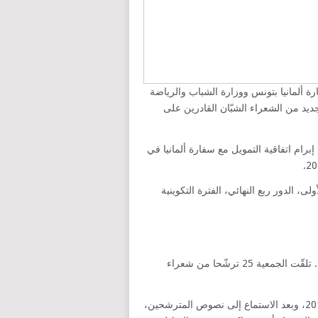
ة ألمانيا بتونس ووزارة الشباب والرياضة
شروع إلى خلق جديد من الشعراء الشبّان القادرين على
ياغة المشروع انطلاقا من مارس 2018، وقد تمّ إبرام اتفاقية التمويل مع سفارة ألمانيا في
لى، الدور ربع النهائي، الفترة التكوينية
تم نشر الدعوة إلى الترشّح على موقع الجمعية يوم 7 سبتمبر 2018. تلقّت الجمعية 25 ترشّحا من شعراء
انتظمت اختبارات الأداء في بيت الشعر التونسي يوم 29 سبتمبر 2018، وبعد الاستماع إلى نصوص المترشحين،