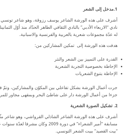
1.مدخل إلى الشعر
أشرف على هذه الورشة الشاعر يوسف رزوقة، وهو شاعر تونسي
نادي “الاربعاء الأدبي” بالنادي الثقافي الطاهر الحدّاد منذ أوّل الثمانين
له عدّة مجموعات شعرية بالعربية والفرنسية والاسبانية.
هدفت هذه الورشة إلى تمكين المشاركين من:
القدرة على التمييز بين الشعر والنثر
الإحاطة بخصوصية التجربة الشعرية
الإحاطة بتنوع الشعريات
جرت أعمال الورشة بشكل تفاعلي بين المكوّن والمشاركين، وتمّ فيه
جزءا من أعمال الورشة دار على شاطئ البحر وبمقهى مجاور للمر
2. تشكيل الصورة الشعرية
أشرف على هذه الورشة الشاعر الشاذلي القرواشي، وهو شاعر مث
مسابقة “أمير الشعراء” في دورة 2009 وكان مشرفا لعد
“بيت القصيد” ببيت الشعر التونسي.