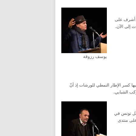
 أشرف على
ات إلى الآن.
يوسف رزوقة
ا كسر الإطار النمطي للورشات إذ أنّ
كب الشبابي.
ّل تونس في
ّة سنوات على منتدى