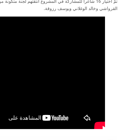
تمّ اختيار 16 شاعرا للمشاركة في المشروع انتقتهم لجنة متك
القرواشي وخالد الوغلاني ويوسف رزوقة.