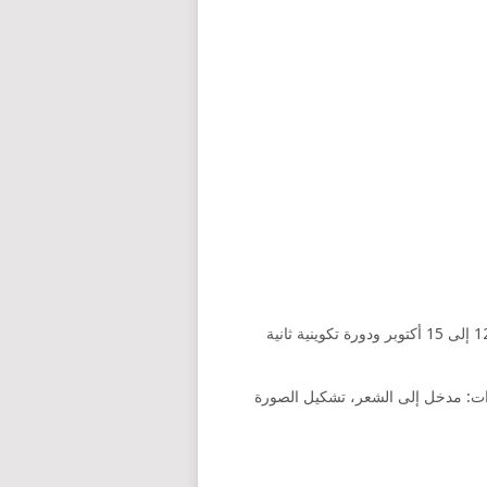
انقسمت إلى دورتين: دورة تكوينية أولى ببيت الشعر التونسي من 12 إلى 15 أكتوبر ودورة تكوينية ثانية
حدات: مدخل إلى الشعر، تشكيل الصورة