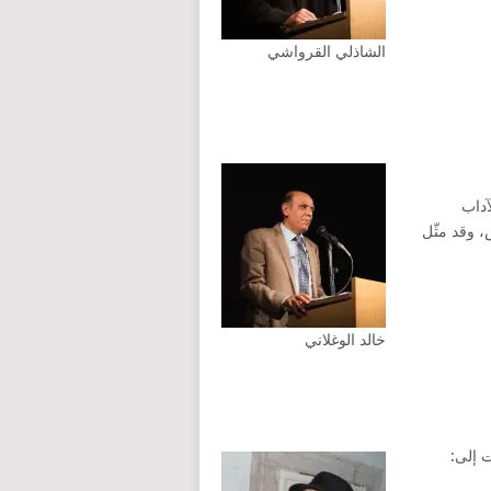
الشاذلي القرواشي
آداب
، وقد مثّل
خالد الوغلاني
 إلى: