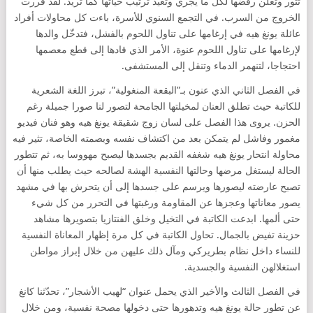
تثور وتعلن رفضها لكل ما يجري وتعيد ترتيب حياتها كما تريد. لقد قررت
الخروج من السرب. في التجمع السنوي للأسرة، باءت كل محاولات أفراد
عائلة يونغ هيه في إرغامها على تناول اللحوم بالفشل، فتدخّل والدها
لإرغامها على تناول اللحوم عنوة، الأمر الذي قادها إلى قطع معصمها
احتجاجا، لتنهمر الدماء وتنقل إلى المستشفى.
في الفصل الثاني الذي عنون بـ”البقعة المنغولية”، تبرز اللغة الشعرية
للكاتبة حيث تطلق العنان لمخيلتها الجامحة لتصور لنا صورا جميلة رغم
الحزن. يروى هذا الفصل على لسان زوج شقيقة يونغ هيه وهو فنان فيديو
مغمور وفاشل لم يتمكن بعد من اكتشاف نفسه وبصمته الخاصة، تثير فيه
محاولة انتحار يونغ هيه شغفه القديم بجسدها ليصبح مهووسا به، ثم تتطور
الحالة ليستغل مرضها وحالتها النفسية الهشة لصالحه حيث يطلب منها أن
تصبح عارضته ليصورها ويرسم على جسدها إلى أن يتحرش بها في مشهد
يصور معاناتها وعجزها عن المقاومة ورغبتها في التحرر من كل شيء
حتى ألمها. ابدعت الكاتبة في التخيل وخلق الفنتازيا بتصويرها مشاهد
حزينة تفيض بالجمال. تحاول الكاتبة في كل مرة إظهار المعاناة النفسية
للنساء داخل نظام بطريركي ومآل ذلك عليهن من خلال إبراز مواطن
استغلالهن النفسية والجسدية.
في الفصل الثالث والأخير الذي يحمل عنوان “لهيب الأشجار”، تحدّثنا كانغ
عن تطور حالة يونغ هيه وتدهورها حتى دخولها مصحة نفسية، ومن خلال