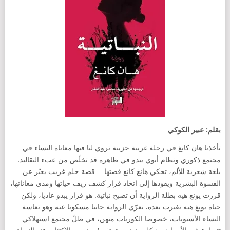
بقلم: عبير الكوكي
تأخذنا هان كانغ في رحلة غريبة حزينة تروي لنا فيها معاناة النساء في
مجتمع ذكوري ونظام أبوي يبدو في ظاهره قد تخلّص من عبء التقاليد.
بلغة شعرية للألم، تحكي هانغ كانغ قصتها… قصة حلم غريب يعبّر عن
القسوة البشرية ويقودها إلى اتخاذ قرار كشف زيف حياتها ومدى معاناتها،
قررت يونغ هيه بطلة الرواية أن تصبح نباتية. هو قرار يبدو عاديا، ولكن
حياة يونغ هيه تغيرت بعده. تعرّي الرواية جانبا مسكوتا عنه وهو تعاسة
النساء الأسيويات، خصوصا الكوريات منهن، في ظلّ مجتمع استهلاكي