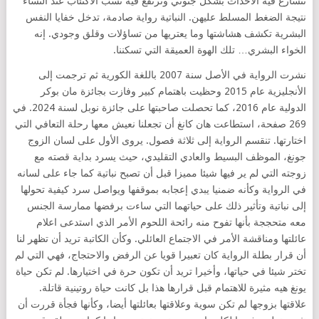
تتسارع فيه الأحداث بشكل جنوني وترتفع فيه نسب الاكتئاب عند النساء
نتيجة الضغط المسلط عليهن. النباتية رواية صادمة، تدخل خفايا النفس
البشرية تكشف هشاشتها وما يعتريها من تساؤلات وقلق وجودي. إنه
الخواء البشري… تلك الهوة العميقة التي تسكننا.
نشرت الرواية في الأصل سنة 2007 باللغة الكورية ثم ترجمت إلى
الأنجليزية عام 2015 وحظيت باهتمام كبير وفازت بجائزة مان بوكر
الدولية عام 2016، كما تحصلت صاحبتها على جائزة نوبل لسنة 2024. في
269 صفحة، استطاعت هان كانغ أن تجعلنا نعيش معها رحلة التعافي التي
اختارتها. تنقسم الرواية إلى ثلاثة فصول. يروى الأول على لسان الزوج
جونغ، الموظف البسيط والعادي التقليدي، حيث يسرد بداية قصته مع
زوجته التي لم ير فيها شيئا مميزا قبل أن تصبح نباتية كما جاء على لسانه
في الرواية وكأنه ضمنيا يبدي إعجابه بموقفها ويواصل سرد كيفية تحولها
إلى نباتية وتأثير ذلك على حياتهما التي ساءت برفضها ممارسة الجنس
معه متحججة بأنها تفوح منه رائحة اللحوم الأمر الذي استدعى اعلام
عائلتها ومناقشة الأمر في الاجتماع العائلي. وكأن الكاتبة تريد أن تظهر لنا
أن قرار بطلة الرواية كان تعبيرا قويا عن الرفض والاحتجاج، فهي التي لم
تختر شيئا في حياتها، وأخيرا تريد أن تكون حرة في اختيارها. لم تكن حياة
يونغ هيه مثيرة للاهتمام قبل قرارها هذا بل كانت حياة روتينية قاتلة.
علاقتها بزوجها لم تكن سوية وعلاقتها بعائلتها أيضا، وكأنها فجأة قررت أن