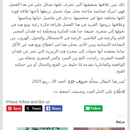
ذلك تبين علاقتها بشقيقتها التي نتعرف عليها بشكل جلي في هذا الفصل
فهي امرأة عصامية صاحبة محل مواد تجميل تربطها بأختها علاقة قوية
لكنها مختلفة عنها في شخصيتها. ندخل في تفاصيل حياتها وماضيها
وعلاقتها بزوجها. الفريد في هذا الفصل طرافة فكرة رغبة يونغ هيه في
تحولها إلى شجرة. عميقة جدا هذه الفكرة ومختلفة إنه فقدان المعنى
التام والرغبة في التلاشي، الرغبة في الاضمحلال والتحول، الهروب من
البشاعة الإنسانية ومن الأذى يتجلى هذا في انقطاع يونغ هيه عن الأكل
تماما معتقدة أنها تحولت إلى شجرة هذه الرمزية التي تعبر عن فقدان
القيمة البشرية. راوحت كانغ بين السرد والنثر الشعري متنقلة بين
الواقعية والفانتازيا مقدمة لنا خليط من القبح والجمال أو من جمالية
القبح.
نُشر هذا المقال بمجلّة
حروف حرّة
، العدد 38، ربيع 2025
للاطّلاع على كامل العدد وتحميله، اضغط
هنا
.
Please follow and like us:
مرتبط