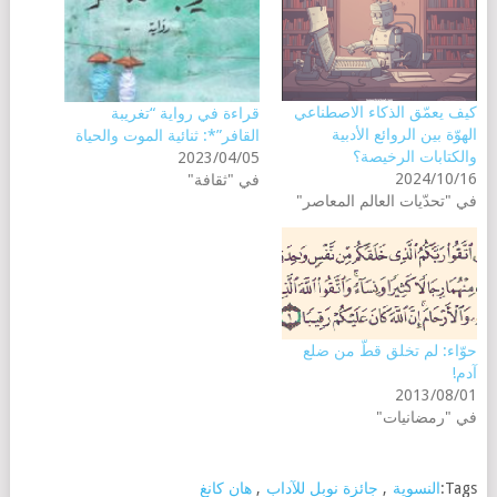
كيف يعمّق الذكاء الاصطناعي
قراءة في رواية “تغريبة
الهوّة بين الروائع الأدبية
القافر”*: ثنائية الموت والحياة
والكتابات الرخيصة؟
2023/04/05
2024/10/16
في "ثقافة"
في "تحدّيات العالم المعاصر"
حوّاء: لم تخلق قطّ من ضلع
آدم!
2013/08/01
في "رمضانيات"
Tags:
النسوية
,
جائزة نوبل للآداب
,
هان كانغ