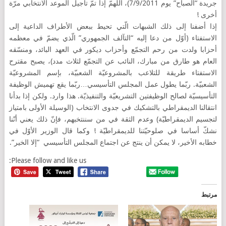
جريدة “الصباح” يوم 7/9/2011)، اللهمّ إذا تمّ تأجيل الموعد الانتخابي مرّة
أخرى !
إذا أضفنا إلى ذلك الشبهات الّتي تحيط ببعض الأطراف الداعية إلى
الاستفتاء (أوّل من دعا إليه “التآلف الجمهوري” الّذي يضمّ في معظمه
أحزابا ولدت من رحم التجمّع وأحزاب ديكور في العهد البائد، ومنسّقه
العام هو طارق من مبارك، النائب عن التجمّع لثلاث مدد)، يصبح مقترح
الاستفتاء طريقة للتلاعب بالمشروعيّة الشعبيّة، بإسم المشروعيّة
الشعبيّة. ربّما يطول عمل المجلس التأسيسي…ربّما يقع تهميش الوظيفة
التأسيسيّة لصالح الوظيفتين التشريعيّة والتنفيذيّة. هذا وارد. ولكن إذا بدأنا
انتقالنا الديمقراطي بالتشكيك في جدوى الانتخاب (الوسيلة الأولى بامتياز
لتجسيم الديمقراطيّة) وعدم الثقة في من سننتخبهم، فإنّ ذلك يعني أنّنا
نشكّ أساسا في صلوحيّتنا للديمقراطيّة ! وكما قال الوزير الأوّل في
خطابه الأخير، لا يمكن أن ينتج عن اجتماع المجلس التأسيسي “إلا الخير”.
Please follow and like us:
مرتبط