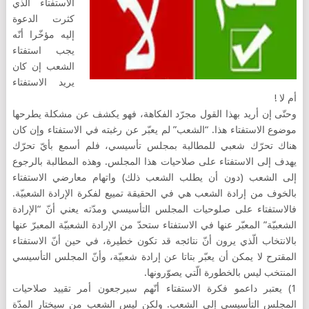
الاستفتاء الّذي
كثرت الدعوة
إليه مؤخّرا أنّه
يجب استفتاء
الشعب إن كان
يريد الاستفتاء
أم لا !
وحتّى إن أريد بهذا القول مجرّد الفكاهة، فهو يكشف عن مشكلة يطرحها
موضوع الاستفتاء هذا. “الشعب” لم يعبّر عن رغبته في الاستفتاء وإن كان
هناك تحرّك شعبي للمطالبة بمجلس تأسيسي، فلم أسمع بأيّ تحرّك
يهدف إلى الاستفتاء على صلاحيات هذا المجلس. وهذه المطالبة بالرجوع
إلى الشعب (دون أن يطلب الشعب ذلك) واتهام معارضي الاستفتاء
بالخوف من إرادة الشعب هي في الحقيقة تمييع لفكرة الإرادة الشعبيّة.
فالاستفتاء على صلوحيات المجلس التأسيسي ومدّته يعني أنّ “الإرادة
الشعبيّة” المعبّر عنها في الاستفتاء ستحدّ من الإرادة الشعبيّة المعبرّ عنها
بالانتخاب الّذي يرون أنّ نتائجه قد تكون خطيرة، في حين أنّ الاستفتاء
المقترح لا يمكن أن يعبّر بتاتا عن إرادة شعبيّة، وأنّ المجلس التأسيسي
المنتخب ليس بالخطورة الّتي يصوّرونها.
1) يعتبر داعمو فكرة الاستفتاء أنّهم سيرجعون أمر تقييد صلاحيات
المجلس التأسيسي إلى الشعب. ولكن ليس الشعب من سيختار المدّة