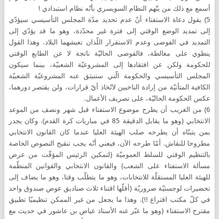
أسمع مع ذلك من يتّهم النظام السويسري بأنّه نظام استبدادي !
5) يقول دعاة الاستفتاء أنّ عدم تحديد مدّة المجلس التأسيسي سيؤدّي
إلى تمديد الوضع الوقتي إلى فترة غير محدّدة، وهو ما قد يؤدّي إلى
التمديد في الفوضى وعدم الاستقرار اللّذان تعيشهما البلاد. وهذا القول
ينطوي على مغالطة، فالفوضى الحاليّة ناتجة لا عن الطابع الوقتي
للحكومة ولكن عن افتقادها إلى المشروعيّة الشعبيّة، بينما سيكون
المجلس التأسيسي والحكومة الّتي ستنبثق عنه المشروعيّة الشعبيّة
الكافية المتأتيّة من إرادة الناخبين لاتّخاذ أيّ قرارات، ولن يقتصر دورهما،
عكس الحكومة الحاليّة، على تصريف الأعمال.
6) من الغريب أن يطرح موضوع الاستفتاء قبل شهر ونصف من الموعد
الانتخابي (وهو ما يقابل الدقيقة 85 في مباريات كرة القدم). وكان يجدر
بمن يتبنّاه أن يطرحه صلب الهيئة العليا عندما كان القانون الانتخابي
مطروحا للنقاش. أمّا طرحه الآن، فيعني أنّه يجب تنقيح النصوص الخاصة
بالتنظيم الوقتي للسلط العموميّة (لتمكين الرئيس المؤقّت من عرض
مسألة الاستفتاء على الشعب) والقانون الانتخابي والقوانين المنظّمة
للهيئة العليا المستقلّة للانتخابات، وهو ما يتطلّب وقتا، وهو ما يضاف إلى
تحضيرات لوجستيّة ضروريّة (أقلّها اقتناء ثلاث صناديق عوض صندوق واحد
في كلّ مكتب اقتراع !!). وهذا ما يجعل من غير الممكن تنظيميّا تطبيق
مقترح الاستفتاء (وهو ما عبّر عنه الأستاذ عياض بن عاشور في حديث مع