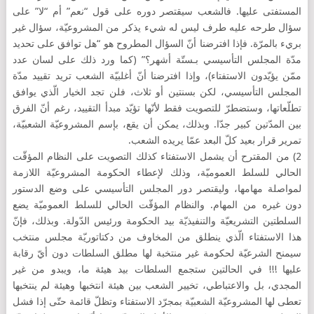
المستفتى عليها. فالشعب سيقتصر دوره على قول “نعم” أم “لا” على
سؤال طرحه عليه طرف ليس له شيء يذكر من المشروعيّة، سؤال غير
بريء بالمرّة. فإذا افترضنا أنّ السؤال المطروح هو “هل توافق على تحديد
مدّة المجلس التأسيسي بـستّة أشهر؟” (كما ورد ذلك على لسان عدد
ممّن يؤيّدون الاستفتاء)، وإذا افترضنا أنّ أغلبيّة الشعب تريد تقييد مدّة
المجلس التأسيسي، لكن بسنتين أو ثلاث، فلن تجد الخيار الّذي يوافق
تطلّعاتها، وستضطرّ للتصويت فقط لأنّها تؤيّد مبدأ التقييد، رغم أنّ الفرق
بين المدّتين كبير جدّا. وبذلك، يمكن أن يقع، بإسم المشروعيّة الشعبيّة،
تمرير قرار بعيد كلّ البعد عمّا يريده الشعب.
2) من المقترح أن يشمل الاستفتاء كذلك التصويت على النظام المؤقّت
الحالي للسلط العموميّة، وذلك لإعطاء الحكومة المشروعيّة اللازمة
لمواصلة مهامها، وليقتصر دور المجلس التأسيسي على وضع الدستور
دون غيره من المهام. والنظام المؤقّت الحالي للسلط العموميّة يضع
السلطتين التشريعيّة والتنفيذيّة بيد الحكومة ورئيس الدّولة. وبذلك، فإنّ
هذا الاستفتاء الّذي ينطلق من المخاوف من دكتاتوريّة مجلس منتخب
سيمنح الشرعيّة لحكومة غير منتخبة لها مطلق السلطات دون أيّ رقابة
عليها !!! في الحالتين ستجمع السلطات بيد هيئة ما، ويبدو من غير
المجدي، بل والاعتباطي، تخيير الشعب بين هيئة انتخبها وهيئة لم ينتخبها
تعطى لها المشروعيّة الشعبيّة بمجرّد الاستفتاء وتظلّ قائمة حتّى إذا فشل