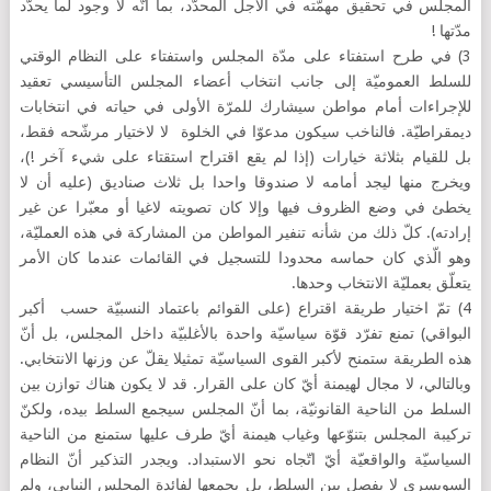
المجلس في تحقيق مهمّته في الأجل المحدّد، بما أنّه لا وجود لما يحدّد
مدّتها !
3) في طرح استفتاء على مدّة المجلس واستفتاء على النظام الوقتي
للسلط العموميّة إلى جانب انتخاب أعضاء المجلس التأسيسي تعقيد
للإجراءات أمام مواطن سيشارك للمرّة الأولى في حياته في انتخابات
ديمقراطيّة. فالناخب سيكون مدعوّا في الخلوة لا لاختيار مرشّحه فقط،
بل للقيام بثلاثة خيارات (إذا لم يقع اقتراح استقتاء على شيء آخر !)،
ويخرج منها ليجد أمامه لا صندوقا واحدا بل ثلاث صناديق (عليه أن لا
يخطئ في وضع الظروف فيها وإلا كان تصويته لاغيا أو معبّرا عن غير
إرادته). كلّ ذلك من شأنه تنفير المواطن من المشاركة في هذه العمليّة،
وهو الّذي كان حماسه محدودا للتسجيل في القائمات عندما كان الأمر
يتعلّق بعمليّة الانتخاب وحدها.
4) تمّ اختيار طريقة اقتراع (على القوائم باعتماد النسبيّة حسب أكبر
البواقي) تمنع تفرّد قوّة سياسيّة واحدة بالأغلبيّة داخل المجلس، بل أنّ
هذه الطريقة ستمنح لأكبر القوى السياسيّة تمثيلا يقلّ عن وزنها الانتخابي.
وبالتالي، لا مجال لهيمنة أيّ كان على القرار. قد لا يكون هناك توازن بين
السلط من الناحية القانونيّة، بما أنّ المجلس سيجمع السلط بيده، ولكنّ
تركيبة المجلس بتنوّعها وغياب هيمنة أيّ طرف عليها ستمنع من الناحية
السياسيّة والواقعيّة أيّ اتّجاه نحو الاستبداد. ويجدر التذكير أنّ النظام
السويسري لا يفصل بين السلط، بل يجمعها لفائدة المجلس النيابي، ولم