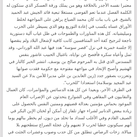
معتبرا نفسه الأجدر بالخلافة وهو من يملك ورقة العسكر الذي ستكون له
الكلمة الفصل عندما تعم الفوضى مستغلا تبعية قائد الجيش عبد الحميد
بالشيخ. في باب بنات كان محمد الصياح يراهن على المواجهة لخلط
الأوراق عساه يكسب في إعادة التوزيع وهو الذي يسيطر على الحزب
وميليشياته. كل هذه المناورات والطموحات في ظل غياب آلية دستورية
ناجعة لترجيح كفة أحد المتنافسين كانت كافية لإشعال البلاد ولم ينقصها
إلا جلسة خمرية في نزل “قصر سوسة” هدد فيها عبد الله الورداني، وقد
ثمل وأعياه سكره فأفصح عن نواياه، باغتيال الحبيب عاشور بنفس
المسدس الذي قتل به المرحوم صالح بن يوسف. انتشر الخبر كالنار في
الهشيم وأصبح الإتحاد في مواجهة مفتوحة مع حكومة فقدت صوابها
وتعززت بصقور جدد (زين العابدين بن علي مديرا للأمن بدلا عن السيد
عبد المجيد بوسلامة) استعدادا “للحرب”.
في الطرف الآخر، وبعيدا عن كل هذه الدسائس والمؤامرات، كان العمال
والنقابيون في المقاهي وفي الشوارع يتحدثون عن الإضراب العام
الموعود بحماس مؤمنين بعدالة قضيتهم وممنين النفس بالحصول على
زيادة ببعض الدنانير لشراء جهاز تلفاز إن أمكن أو لختان الإبن البكر في
الصيف القادم وفي الأغلب لسداد ما تخلد من ديون. لم يخطر ببالهم يوما
أنهم سيكونون حطبا لحرب لا تعنيهم وأن عجلة الصراع ستطحنهم بلا
مبالاة. زخات الرصاص تنطلق من كل حدب وصوب وعشرات الجثث في