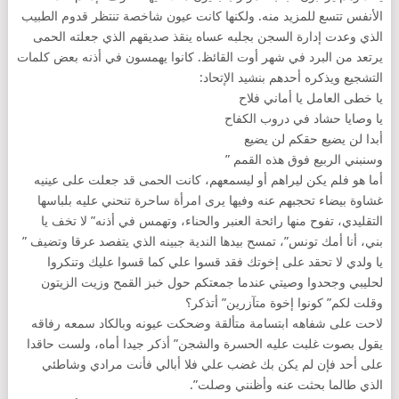
الأنفس تتسع للمزيد منه. ولكنها كانت عيون شاخصة تنتظر قدوم الطبيب
الذي وعدت إدارة السجن بجلبه عساه ينقذ صديقهم الذي جعلته الحمى
يرتعد من البرد في شهر أوت القائظ. كانوا يهمسون في أذنه بعض كلمات
التشجيع ويذكره أحدهم بنشيد الإتحاد:
يا خطى العامل يا أماني فلاح
يا وصايا حشاد في دروب الكفاح
أبدا لن يضيع حقكم لن يضيع
وسنبني الربيع فوق هذه القمم ”
أما هو فلم يكن ليراهم أو ليسمعهم، كانت الحمى قد جعلت على عينيه
غشاوة بيضاء تحجبهم عنه وفيها يرى امرأة ساحرة تنحني عليه بلباسها
التقليدي، تفوح منها رائحة العنبر والحناء، وتهمس في أذنه” لا تخف يا
بني، أنا أمك تونس”، تمسح بيدها الندية جبينه الذي يتفصد عرقا وتضيف ”
يا ولدي لا تحقد على إخوتك فقد قسوا علي كما قسوا عليك وتنكروا
لحليبي وجحدوا وصيتي عندما جمعتكم حول خبز القمح وزيت الزيتون
وقلت لكم” كونوا إخوة متآزرين” أتذكر؟
لاحت على شفاهه ابتسامة متألقة وضحكت عيونه وبالكاد سمعه رفاقه
يقول بصوت غلبت عليه الحسرة والشجن” أذكر جيدا أماه، ولست حاقدا
على أحد فإن لم يكن بك غضب علي فلا أبالي فأنت مرادي وشاطئي
الذي طالما بحثت عنه وأظنني وصلت”.