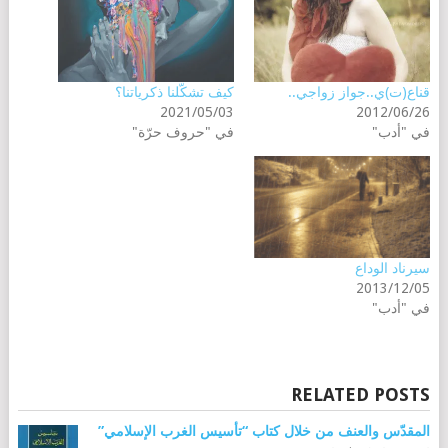
قناع(ت)ي..جواز زواجي..
كيف تشكّلنا ذكرياتنا؟
2021/05/03
2012/06/26
في "أدب"
في "حروف حرّة"
سيرناد الوداع
2013/12/05
في "أدب"
RELATED POSTS
المقدّس والعنف من خلال كتاب “تأسيس الغرب الإسلامي”