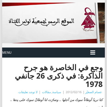
MENU
وجع في الخاصرة هو جرح
الذاكرة: في ذكرى 26 جانفي
1978
عصام الصغيّر
|
2012/02/16
|
سياسة
,
مقالات
|
لا توجد تعليقات
كنا نريدُ أوطاناً نموتُ من أجلها .. وصارَت لنا أوطانٌ نموتُ على يدها
..