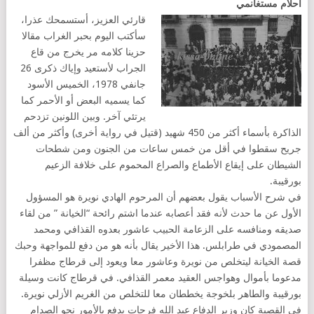
أحلام مستغانمي
قارئي العزيز، أستسمحك عذرا،
سأكتب اليوم بحبر الغراب مقالا
حزينا كلامه مر يخرج من قاع
الجراب لأستعيد وإياك ذكرى 26
جانفي 1978، الخميس الأسود
كما يسميه البعض أو الأحمر كما
يرتئي آخر. وبين اللونين تزدحم
الذاكرة بأسماء أكثر من 450 شهيد (قتيل في رواية أخرى) وأكثر من ألف
جريح سقطوا في أقل من خمس ساعات من الجنون ومن شطحات
الشيطان على إيقاع الأطماع والصراع المحموم على خلافة الزعيم
بورقيبة.
في شرح الأسباب يقول بعضهم أن المرحوم الهادي نويرة هو المسؤول
الأول عن ما حدث لأنه فقد أعصابه عندما اشتم رائحة “الخيانة ” من لقاء
صديقه ومنافسه على الزعامة الحبيب عاشور بعدوه القذافي ومحمد
المصمودي في طرابلس. هذا الأخير يقال بأنه هو من دفع للمواجهة وحبك
قصة الخيانة ليتخلص من نويرة وعاشور معا ويعود إلى قرطاج مظفرا
مدعوما بأموال وهواجس العقيد معمر القذافي. في قرطاج كانت وسيلة
بورقيبة والطاهر بلخوجة يخططان معا للتخلص من الغريم الأزلي نويرة.
في القصبة كان وزير الدفاع عبد الله فرحات يدفع بالأمور نحو الصدام