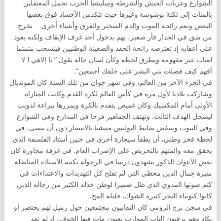
الشوارع وعربات الجيش والشرطة وميليشيا الحزب تحمل المعتقلين
بالمئات إلى ثكنة بوشوشة وغيرها حيث تتكدس الأجساد فوق بعضها
البعض وتعم رائحة الموت والدم المتخثر والعرق وأشياء أخرى… يخرج
من شق في الجدار فأر صغير، يهم بدخول أحد غرف الإيقاف ولكنه يعود
على أعقابه إذ تعترضه رائحة الحقد والضغينة الوطنيين فينسحب متمتما
لعنات غير مفهومة ويطرق لحظة وكأن لسان حاله يقول ” يا إلاهي ! لا
أفهم كيف فضلت بني البشر على خلقك أجمعين”.
في الجزء الآخر من العالم، وفي شهر جوان من تلك السنة كان المونديال
وشاركت بلادنا لأول مرة في كأس العالم لكرة القدم وكانت المباراة
الأولى أمام المكسيك وكان غميض يتقدم بالكرة ويمررها ببراعة لذويب
ليسجل الهدف الثالث. وتهتف الجماهير فرحا في المدارج وفي الشوارع
وفي البيوت وينتفض ضابط البوليس منتشيا بالانتصار دون أن ينسى، في
لحظة فخر وطني، أن يطفأ سيجارة أخرى في جبين أستاذ الفلسفة الذي
يحقق معه والمتهم بالتحريض على الإضراب العام. في غرفة مجاورة كان
بعض الأعوان الذكور يشهدون درسا في الرجولة تكتبه الأستاذة المناضلة
منيرة جمال الدين محظي التي لم تفلح كل التهديدات والاعتداءات في
كتم صوتها المدوي الذي ظل ضميرا لوطن خذله الكثير من رجاله الذين
كانوا كتوتياء البحر كثيرة الشوك، قليلة المح.
في سجن برج الرومي كان النقابيون مجتمعين حول زميل لهم يحتضر أو
يكاد وهم يرقبون الباب الموارب بعيون مات فيها الخوف، إذ لم تعد