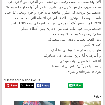
الآن وقد مضى ما مضى وقضى من قضى، تمر الذكرى تلو الأخرى في
صمت مريب. هل هو الخجل من التاريخ الدامي أم أنها محاولة لمحوه فلا
نستفيد من دروسه كي تتكرر الفاجعة مرة أخرى وأخرى ويتغنى كل جيل
بأبطاله وبضحاياه ونكون بذلك عادلين في اقتسام النوائب. بعد أحداث
1978 كان الصغير أولاد أحمد في زنزانته بالقرجاني سنة 1985 يكتب
قصيدة يرسم فيها مناب جيله من الأحزان ومن أخطاء الوطن.
نقابي/ ومعترف/ ومنضبط/ ومختلف
ونور الفجر يغمرني/ وهذا الليل منصرف
كفى !/ يكفي !
طويت سجونكم طيا/ وها إني هنا أقف
و أعترف :/ أنا الربح المسجل في خسائركم
أنا الصدف/ صرير الباب ميقاتي
و خد الماء مرآتي/ وإخواني إذا وقفوا
هوى « الشرفاء» والشرف.
Please follow and like us:
مرتبط