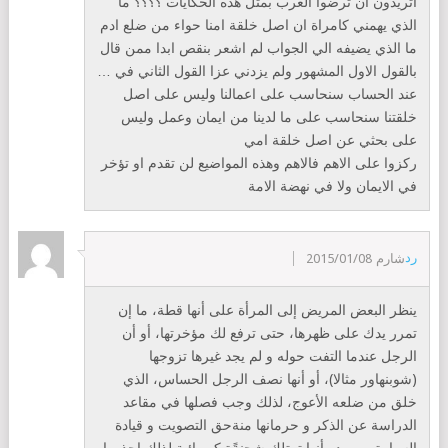
اتريدون ان ترضوا الغرب بمثل هذه الحكايات ؟؟؟؟ ما
الذي يهمني كامراة ان اصل خلقة امنا حواء من ضلع ادم
ما الذي يضيفه الي الجواب لم اشعر بنقص ابدا ممن قال
بالقول الاول المشهور ولم يزدني عزا القول الثاني في …
عند الحساب سنحاسب على اعمالنا وليس على اصل
خلقتنا سنحاسب على ما لدينا من ايمان وعمل وليس
على بحثي عن اصل خلقة امي
ركزوا على الاهم فالاهم وهذه المواضيع لن تقدم او تؤخر
في الايمان ولا في نهضة الامة
رد
شارم
2015/01/08
ينظر البعض المريض إلى المرأة على أنها قطة، ما إن
تمرر يدك على ظهرها، حتى ترفع لك مؤخرتها، أو أن
الرجل عندما التفت حوله و لم يجد غيرها تزوجها
(شوبنهاور مثالا)، أو أنها نصف الرجل الحساس، الذي
خلق من ضلعه الأعوج، لذلك وجب فصلها في مقاعد
الدراسة عن الذكر و حرمانها منةحق التصويت و قيادة