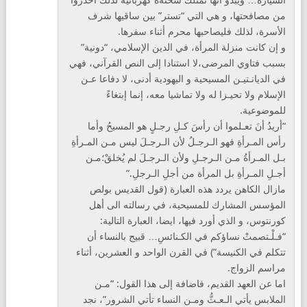
السيارة… ويبدو أنها تمتلك شحنةًة كهربائية لذلك احذروا
من مصافحتها، و هي التي “تستر” بين ساقيها شرف
الأسرة، لذلك فليصاحبها محرم أثناء سفرها.
و إن كانت منزلة المرأة، في الدين الإسلامي، “دونية”
بسبب فتاوي المرضى،لا استنادا إلى النص القرآني، فهي
في الديانـتيـن المسيحية و اليهودية أدنى، لا دفاعا عـن
الإسلام ولا تحيـزا له ولا تماشيا معه، إنما إبتغاءً
للموضوعية.
“أريدُ أنَ تعـلموا أن رأسَ كـلِ رجـلٍ هو المسيحُ وأما
رأس المـرأةِ فهو الـرجـلُ لأن الـرجـلَ ليس مـن المـرأةِ
بـل المـرأةُ مـن الـرجـلِ ولأن الـرجـلَ لم يُخلقْ؛مـن
أجـلِ المـرأةِ بل المرأة من أجلِ الـرجلِ.”
مازال الكاهن يردد هذه العبارة (قول القديس بولص
المؤسس المشارك للمسيحية، في رسالته الى أهل
كورنتوس، و الذي أورد فيها، ايضا، العبارة التالية:
“فـلْـتصمتْ نساؤكم في الكـنائسِ… قبيح بالنساء أن
تتكلم في الكنيسة”) في القرن الواحد و العشرين، أثناء
مراسم الزواج.
اما عن العهد القديم، فاضافة إلى هذا القول: “مـن
الملابس يأتي الـعـثُّ ومـن النساء تأتي الشرور”، نجد