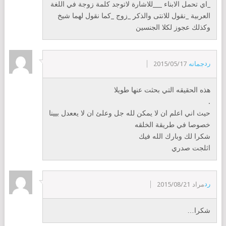
_اي تحمل الابناء ___للاشارة لاتوجد كلمة زوجة في اللغة
العربية _نقول للانتى والذكر _زوج _كما نقول لهما شيخ
وكذلك عجوز لكلا الجنسين
رد
جمانه
2015/05/17
هذه الحقيقه التي بحثت عنها طويلا
.
حيث اني اعلم ان لا يمكن لله جل وعلئ ان لا يععدل بيينا
خصوصا في طريقة الخلقه
شكرا لك وبارك الله فيك
اثلجت صدري
رد
مراد
2015/08/21
شكرا…