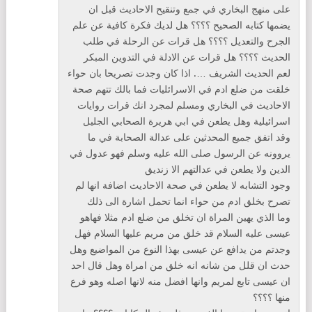
على منهج البخاري في جمع وتنقيح الاحاديث قبل ان
يضمها كتابه الصحيح ؟؟؟؟ هل لديك فكرة كافية عن علم
الجرح والتعديل ؟؟؟؟ هل قرات عن الرحلة في طلب
الحديث ؟؟؟؟ هل قرات عن الادلة في التدوين المبكر
لعم الحديث الشريف …. اذا كان وجدت تصريحا بان حواء
خلقت من ضلع ادم في الاسرائليات فما بالك تتهم صحة
الاحاديث في البخاري ومسلم لمجرد انك قرات روايات
اسرائيلية وهل يطعن في ابي هريرة الصحابي الجليل
وقد اتفق جميع المحدثين على عدالة الصحابة في ما
يروونه عن الرسول صلى الله عليه وسلم فهو عدول في
الدين ولا يطعن في عدالتهم الا زنديق
وجود التشابه لا يطعن في صحة الاحاديث اضافة انها لم
تصرح بخلق ادم من حواء انما تحمل اشارة الى ذلك
وما الذي يهين المراة ان تخلق من ضلع ادم مثلا فهاهو
عيسى عليه السلام قد خلق من مريم عليها السلام فهل
وجدتم من يدافع عن عيسى بهذا النوع من المواضيع وهل
حدث ان قلل من شانه انه خلق من امراة وهل قال احد
ان عيسى تابع لمريم وانها افضل منه لانها اصله وهو فرع
منها ؟؟؟؟