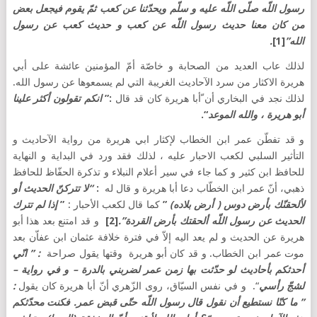
رسول اللّه صلّى اللّه عليه و سلّم ويحدّثنا عن كعب ثمّ يقوم فيجعل بعض
من كان معنا حديث رسول اللّه عن كعب و حديث كعب عن رسول
الله”
[1]
.
لذلك عاب العديد من الصحابة و خاصّة أمّ المؤمنين عائشة على أبي
هريرة الاكثار من سرد الآحاديث الغريبة التي لم يسمعوها عن رسول الله.
لذلك نجد في البخاري أن ّأبا هريرة كان قد قال
:”
انكم تقولون أكثر علينا
أبو هريرة ، والله الموعد
“.
و قد تفطّن عمر ابن الخطاب لإكثار ابي هريرة من رواية الآحاديث و
التأثير السلبي لكعب الاحبار عليه ، لذلك فقد ورد في البداية و النهاية
للحافظ ابن كثير و كما جاء في سير أعلام النبلاء و تذكرة الحفّاظ للحافظ
ذهبي، أنّ عمر ابن الخطّاب دعا أبا هريرة و قال له
:
“لا تتركنّ الحديث أو
لألحقنّك
بأرض دوس ( أرض بلاده)
”
كما قال لكعب الأحبار :
”
إذا لم تترك
الحديث عن رسول اللّه ألحقتك بأرض القردة”.
[2]
و قد امتنع بعد هذا أبو
هريرة عن الحديث و لم يعد اليه إلاّ في فترة خلافة عثمان ابن عفاّن بعد
موت عمر ابن الخطاب. و قد كان أبو هريرة وقتها يقول صراحة
: ” انّي
أحدثكم بأحاديث لو حدّثت بها زمن عمر لضربني بالدرة – و في رواية –
لشجّ رأسي
“. و في نفس السيّاق، روى الزّهري أنّ أبا هريرة كان يقول
:
” ما كنّا نستطيع أن نقول قال رسول اللّه حتّى قبض عمر. فكنت محدّثكم