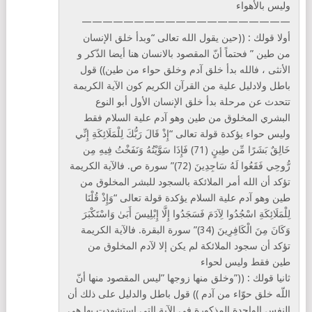
وليس بالأهواء
————————————————————
أولا قولك : ((حين يقول الله تعالى “وبدأ خلق الإنسان
من طين ” فحتماً أنّ المقصود بالانسان هنا أيضا الذّكر و
الأنثى ، فالله بدأ خلق آدم وخلق حواء من طين)) قول
باطل ولادليل علية من القرآن الكريم كون الآية الكريمة
تتحدث عن مرحلة بدأ خلق الإنسان الأول أبو النوع
البشري المخلوق من طين وهو آدم علية السلام فقط
وليس حواء يؤكدة قولة تعالى “إِذْ قَالَ رَبُّكَ لِلْمَلَائِكَةِ إِنِّي
خَالِقٌ بَشَرًا مِّن طِينٍ (71) فَإِذَا سَوَّيْتُهُ وَنَفَخْتُ فِيهِ مِن
رُّوحِي فَقَعُوا لَهُ سَاجِدِينَ (72)” سورة ص. فالآية الكريمة
تؤكد أن الله أمر الملائكة بالسجود للبشر المخلوق من
طين وهو آدم علية السلام يؤكدة قولة تعالى “وَإِذْ قُلْنَا
لِلْمَلَائِكَةِ اسْجُدُوا لِآدَمَ فَسَجَدُوا إِلَّا إِبْلِيسَ أَبَىٰ وَاسْتَكْبَرَ
وَكَانَ مِنَ الْكَافِرِينَ (34)” سورة البقرة. فالآية الكريمة
تؤكد أن سجود الملائكة لم يكن إلا لآدم المخلوق من
طين فقط وليس لحواء
ثانيا قولك : ((”وخلق منها زوجها ”ليس المقصود منها أنّ
اللّه خلق حوّاء من آدم )) قول باطل والدليل على ذلك أن
النفس الواحدة المذكورة في الآية التي إستشهدت بها هي