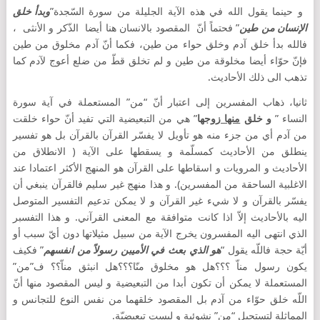
و حينما يقول الله في هذه الآية الجليلة من سورة السّجدة”
وبدأ خلق
الإنسان من طين
” فحتماً أنّ المقصود بالانسان هنا أيضا الذّكر و الأنثى ،
فالله بدأ خلق آدم وخلق حواء من طين، فكما أنّ آدم مخلوق من طين
فإنّ حوّاء أيضا مخلوقة من طين و لم تخلق قطّ من ضلع أعوج لآدم كما
تذهب الى ذلك الأحاديث.
ثانيا، ذهاب المفسرين إلى اعتبار أنّ “من” المستعملة في آية سورة
النساء ”
و خلق
منها
زوجها
” هي من التبعيضية التي تفيد أنّ حواء خلقت
من آدم أي من جزء منه هو تأويل لا يفسّر القرآن بالقرآن بل هو تفسير
ينطلق من الأحاديث كمسلّمة و يسقطها على الآية ( الانطلاق من
الأحاديث و المرويات و اسقاطها على القرآن هو المنهج الأكثر اعتمادا عند
الاغلبية الساحقة من المفسرين). و هذا منهج غير سليم فالقرآن ينبغي أن
يفسّر بالقرآن و لا شيء غير القرآن و لا يمكن تدعيم التفسير المتوصل
اليه بالأحاديث إلاّ اذا كانت متوافقة مع المعنى القرآني. و هذا التفسبر
الذي انتهى اليه المفسرون يخرج الآية من سبيل مثيلاتها دون أيّ سبب أو
أيّة حجة فاللّه يقول “
هو الذي بعث في الأميبن رسولاً من انفسهم
” فكيف
يكون رسول مناّ ؟؟؟هل هو مخلوق منّا؟؟؟هل انبثق مناّ؟؟ ف”من”
المستعملة لا يمكن أن تكون أبدا من التبعيضية و ليس المقصود منها أنّ
اللّه خلق حوّاء من آدم بل المقصود خلقهما من نفس النوع للتجانس و
المماثلة لتستحيل “من” نشوئية و ليست تبعيضيّة.