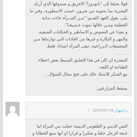
قولا يحيلنا إلى “بانودورا” الاغريق و صندوقها الذي أربك
البشرية بما يحتويه من شرور، حسب الاسطورة، وفي ما
يلي، يقول العهد القديم: “مـن المــرأة جاءت بداية
الخطيئة ومـن خلالها نموت جـمـيعـا”.
و بعيدا عن النصوص و الاساطير و الحكايات الشعبية
والمهر و البكارة و غيرها من العادات التي توارثناها مـن
المجتمعات الـزراعية، تبقى المرأة انسانا، فقط.
………
المعذرة ان كان في هذا التعليق البسيط بعض اخطاء
الطباعة او اللغة.
مع الشكر للاستاذ خالد على فتح مجال للسؤال…
……….
يسقط المزارعين.
رد
جيهان
2015/01/14
النص الديني و الطقوس الديينية جعلت من المراة اما
تابعة للرجل خلقا و تفكيرا و قرارا او انها منبع الخطايا و