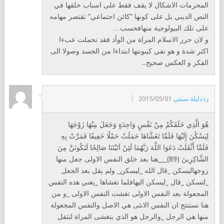
المحرمات الاشكال لا يقف فقط على اسباب خلقها في
النص الديني بل على كونها “كائن اجتماعي” تقتصر مهامه
على تلك البيولوجية منهافحسب…
و لان حرر الاسلام المراة من الوأد فقد تحملت عبءا
اكثر شدة و هو نفي كينونتها ابتداءا من الجسد وصولا الى
الفكر و العكس صحيح..
رد
دليلة سبتي
2015/05/01
هُوَ الَّذِي خَلَقَكُمْ مِنْ نَفْسٍ وَاحِدَةٍ وَجَعَلَ مِنْهَا زَوْجَهَا
لِيَسْكُنَ إِلَيْهَا فَلَمَّا تَغَشَّاهَا حَمَلَتْ حَمْلًا خَفِيفًا فَمَرَّتْ بِهِ
فَلَمَّا أَثْقَلَتْ دَعَوَا اللَّهَ رَبَّهُمَا لَئِنْ آتَيْتَنَا صَالِحًا لَنَكُونَنَّ مِنَ
الشَّاكِرِينَ (89)___هنا بعد خلق النفس الاولى جعل منها
زوجهاليسكن _قال الله _ليسكن_ ولم يقل بعد الجعل
_لتسكن _قال _ليسكن اليهافلما تغشاها _يعني هذه النفس
المجعولة بعد النفس الاولى تغشت النفس الاولى _و من
هنا نستنتج ان النفس الانثى هي الاصل والتفس المجعولة
منها هي الرجل _والرجل هو الذي يتغشى المراة لتثقل