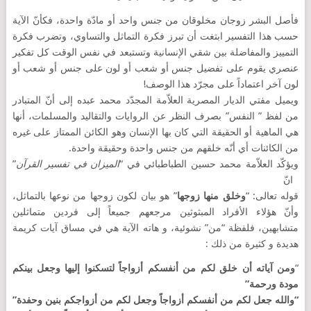
فأصل البشر زوجان مخلوقان من جنس واحد أو مادّة واحدة، فكأنّ الآية
حسب هذا التفسير ابتغت أن تبرز فكرة التماثل والتساوي، وتضرب فكرة
التمييز والمفاضلة بين شقي الإنسانية وتستبعد في نفس الوقت كل تفكير
عنصري يقوم على تفضيل جنس أو شعب أو لون على جنس أو شعب أو
لون آخر اعتماداً على مجرّد هذا الوصف!
ويميل مفتي الديار المصرية العلاّمة المجدّد محمد عبده إلى أنّ المتبادر
من لفظ ” النفس” بصرف النظر عن الروايات والتقاليد والمسلمات، أنها
هي الماهية أو الحقيقة التي كان بها الإنسان وهو الكائن الممتاز على غيره
من الكائنات أي أنّه خلقهم من جنس واحدة وحقيقة واحدة.
ويؤكّد العلاّمة محمد حسين الطباطبائي في “
الميزان في تفسير القرآن
”
انّ
قوله تعالى: “
وخلق منها زوجها
” هو بيان لكون زوجها من نوعها بالتماثل،
وأنّ هؤلاء الأفراد المبثوثين مرجعهم جميعاً إلى فردين متماثلين
متشابهين، فلفظة “من” نشوئية، و هاته الآية هي في مساق آيات كريمة
هديدة و كثيرة من ذلك :
“
ومن آياته أن خلق لكم من أنفسكم أزواجاً لتسكنوا إليها وجعل بينكم
مودة ورحمة”
“والله جعل لكم من أنفسكم أزواجاً وجعل لكم من أزواجكم بنين وحفدة”