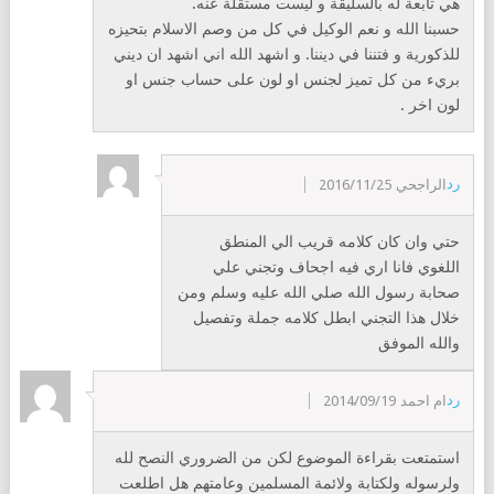
هي تابعة له بالسليقة و ليست مستقلة عنه.
حسبنا الله و نعم الوكيل في كل من وصم الاسلام بتحيزه
للذكورية و فتننا في ديننا. و اشهد الله اني اشهد ان ديني
بريء من كل تميز لجنس او لون على حساب جنس او
لون اخر .
رد
الراجحي
2016/11/25
حتي وان كان كلامه قريب الي المنطق
اللغوي فانا اري فيه اجحاف وتجني علي
صحابة رسول الله صلي الله عليه وسلم ومن
خلال هذا التجني ابطل كلامه جملة وتفصيل
والله الموفق
رد
ام احمد
2014/09/19
استمتعت بقراءة الموضوع لكن من الضروري النصح لله
ولرسوله ولكتابة ولائمة المسلمين وعامتهم هل اطلعت