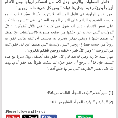
” فاطر السماوات والأرض جعل لكم من أنفسكم أزواجاً ومن الأنعام
أزواجاً يذرؤكم فيه” ونظيرها قوله: ” ومن كل شيء خلقنا زوجين”.
من نفس الزاوية في تناول المسألة ،لا يتردد الأستاذ سيّد قطب – مع
حرصه الشديد و الدائم على التزام المنهج السلفي- في تفسيره، بالتأكيد
على نفس الاتجاه ، ذلك أنه يقول في كتابه
” في ظلال القرآن
” :”
كلّ
الروايات التي جاءت عن خلقها من ضلعه مشوبة بالاسرائليات ولا نملك
أن نعتمد عليها ! والذي يمكن الجزم به فحسب أن الله تعالى خلق له
زوجاً من جنسه فصارا زوجين اثنين، والسنة التي نعلمها عن كل خلق الله
هي الزوجية : “
ومن كلّ شيء خلقنا زوجين لعّلكم تذكرون
“.
فهي سنة جارية وهي قاعدة في كل خلق الله أصيلة، وإذا سرنا مع هذه
السنة، فإن لنا أن نرجح أن خلق حواء لم يمكث طويلاً بعد خلق آدم، وأنه
تمّ على نفس الطريقة التي تم بها خلق آدم .”
[1]
سير أعلام النبلاء
، المجلّد الثالث، ص.436
[2]
البداية و النهاية
، المجلّد السّابع ص.107
Please follow and like us: