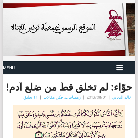
MENU
حوّاء: لم تخلق قطّ من ضلع آدم!
خالد الدبابي
|
2013/08/01
|
رمضانيات
,
فكر
,
مقالات
|
11 تعليق