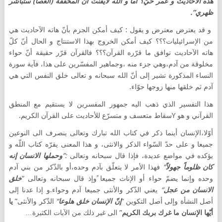
هذه الآحاديث و عمر حيّ؟ أما و الله لأيقنت أنّ المخفقة (العصا) ستباشر
ظهري”.
و قد يعترض معترض و يقول : كيف أمكن الجزم بأنّ هاته الآحاديث هي
من الإسرائيليات؟؟؟ كيف أمكن الخروج بهذا الاستنتاج و الحال أنّ كلّ
هاته الآحاديث توافق ما قرّره القرآن؟؟؟ فالقرآن قرّر حقيقة أنّ حواء
مخلوقة من آدم،وهي جزء منه ،وجماهير المفسّرين على هذا، فآية سورة
النساء المذكورة تشير إلى أنّ الله سبحانه و تعالى خلق النفس التي هي
آدم ثم خلقها منها زوجها حوّاء.
هذا التفسير الذي ذهب اليه جمهور المفسرين لا يستقيم مع المنطق
القرآني و هو Yسقاط متعسف و متسرّع للأحاديث على القرآن الكريم.
أوّلا،الإنسان أينما ذكر في كتاب الله تبارك وتعالى ينصرف الى النوعين
جميعا و على حدّ السّواء الذكر والانثى، و هذا المعنى يقرّه كتاب اللّه و
يؤكده في مواضع عديدة، فإذا قال سبحانه وتعالى
:”
وحملها الانسان إنه
كان ظلوماً جهولاً
“
فهذا الأمر لا يتعلّق بآدم وحده،أو بالذّكر من بني آدم
وحده وإنما يضمّ حواء أو الإناث جميعا ًوإذ قال سبحانه وتعالى “
خلق
الانسان من عجل
“
يعني الذّكر والأنثى جميعا آدم وحواء.و إذا عدنا إلى
أصل النشأة وإلى أصل التكوين “
إنّ الإنسان خلق هلوعا
“
الذّكر والأنثى”
يا
أيّها الإنسان ما غرك بربك الكريم
” الى غير ذلك من الآيات الكثيرة…