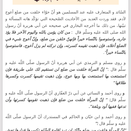
السّائد و المتعارف عليه عند المسلمين هو أنّ حوّاء خلقت من ضلع أعوج
لآدم. فقد وردت العديد من الآحاديث الصّحيحة التي تؤكّد هاته المسألة و
تبيّنها، من ذلك ما أخرجه البخاري في صحيحه عن أبي هريرة أنّ رسول
الله صلى الله عليه وسلّم قال :
من كان يؤمن بالله واليوم الآخر فلا يؤذ
جاره، واستوصوا بالنّساء خيراً فإنهنّ خلقن من ضلع، وإنّ أعوج شيء في
الضلع أعلاه، فإن ذهبت تقيمه كسرته، وإن تركته لم يزل أعوج، فاستوصوا
بالنّساء خيراً
“.
و روى مسلم و الترمذي عن أبي هريرة أنّ الرسول صلّى اللّه عليه و
سلّم قال :
“
إنّ المرأة خلقت من ضلع لن تستقيم لك على طريقة فإن
استمتعت بها استمتعت بها وبها عوج، وإن ذهبت تقيمها كسرت وكسرها
طلاقها
“
و
روى أحمد و النسائي عن أبي ذرّ الغفّاري أنّ الرسول صلّى اللّه عليه و
سلّم قال
: ” إنّ المرأة خلقت من ضلع فإن ذهبت تقومها كسرتها وأن
تدعها ففيها أود وبلغة”.
و روى أحمد و ابن حبّان و الحاكم في المستدرك أنّ الرسول صلّى اللّه
عليه و سلّم قال
:”
“إنّ المرأة خلقت من ضلع وإنّك إن ترد إقامة الضّلع تكسرها فدارها تعش