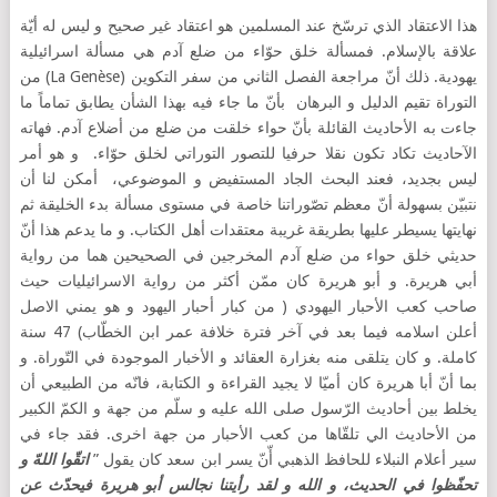
هذا الاعتقاد الذي ترسّخ عند المسلمين هو اعتقاد غير صحيح و ليس له أيّة
علاقة بالإسلام. فمسألة خلق حوّاء من ضلع آدم هي مسألة اسرائيلية
يهودية. ذلك أنّ مراجعة الفصل الثاني من سفر التكوين (La Genèse) من
التوراة تقيم الدليل و البرهان بأنّ ما جاء فيه بهذا الشأن يطابق تماماً ما
جاءت به الأحاديث القائلة بأنّ حواء خلقت من ضلع من أضلاع آدم. فهاته
الآحاديث تكاد تكون نقلا حرفيا للتصور التوراتي لخلق حوّاء. و هو أمر
ليس بجديد، فعند البحث الجاد المستفيض و الموضوعي، أمكن لنا أن
نتبيّن بسهولة أنّ معظم تصّوراتنا خاصة في مستوى مسألة بدء الخليقة ثم
نهايتها يسيطر عليها بطريقة غريبة معتقدات أهل الكتاب. و ما يدعم هذا أنّ
حديثي خلق حواء من ضلع آدم المخرجين في الصحيحين هما من رواية
أبي هريرة. و أبو هريرة كان ممّن أكثر من رواية الاسرائيليات حيث
صاحب كعب الأحبار اليهودي ( من كبار أحبار اليهود و هو يمني الاصل
أعلن اسلامه فيما بعد في آخر فترة خلافة عمر ابن الخطّاب) 47 سنة
كاملة. و كان يتلقى منه بغزارة العقائد و الأخبار الموجودة في التّوراة. و
بما أنّ أبا هريرة كان أميّا لا يجيد القراءة و الكتابة، فانّه من الطبيعي أن
يخلط بين أحاديث الرّسول صلى الله عليه و سلّم من جهة و الكمّ الكبير
من الأحاديث الي تلقّاها من كعب الأحبار من جهة اخرى. فقد جاء في
سير أعلام النبلاء للحافظ الذهبي أّنّ يسر ابن سعد كان يقول ”
اتقّوا اللهّ و
تحفّظوا في الحديث، و الله و لقد رأيتنا نجالس أبو هريرة فيحدّث عن