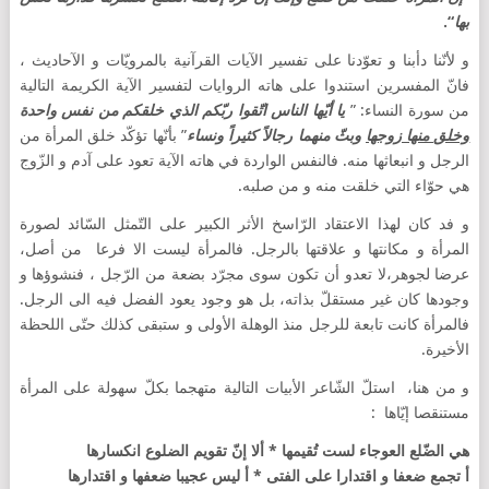
بها
“.
و لأنّنا دأبنا و تعوّدنا على تفسير الآيات القرآنية بالمرويّات و الآحاديث ،
فانّ المفسرين استندوا على هاته الروايات لتفسير الآية الكريمة التالية
من سورة النساء: ”
يا أيّها الناس اتّقوا ربّكم الذي خلقكم من نفس واحدة
وخلق منها زوجها
وبثّ منهما رجالاً كثيراً ونساء
” بأنّها تؤكّد خلق المرأة من
الرجل و انبعاثها منه. فالنفس الواردة في هاته الآية تعود على آدم و الزّوج
هي حوّاء التي خلقت منه و من صلبه.
و فد كان لهذا الاعتقاد الرّاسخ الأثر الكبير على التّمثل السّائد لصورة
المرأة و مكانتها و علاقتها بالرجل. فالمرأة ليست الا فرعا من أصل،
عرضا لجوهر،لا تعدو أن تكون سوى مجرّد بضعة من الرّجل ، فنشوؤها و
وجودها كان غير مستقلّ بذاته، بل هو وجود يعود الفضل فيه الى الرجل.
فالمرأة كانت تابعة للرجل منذ الوهلة الأولى و ستبقى كذلك حتّى اللحظة
الأخيرة.
و من هنا، استلّ الشّاعر الأبيات التالية متهجما بكلّ سهولة على المرأة
مستنقصا إيّاها :
هي الضّلع العوجاء لست تُقيمها * ألا إنّ تقويم الضلوع انكسارها
أ تجمع ضعفا و اقتدارا على الفتى * أ ليس عجيبا ضعفها و اقتدارها