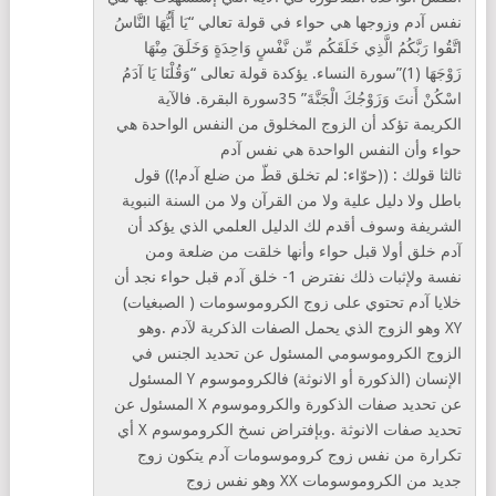
نفس آدم وزوجها هي حواء في قولة تعالي “يَا أَيُّهَا النَّاسُ
اتَّقُوا رَبَّكُمُ الَّذِي خَلَقَكُم مِّن نَّفْسٍ وَاحِدَةٍ وَخَلَقَ مِنْهَا
زَوْجَهَا (1)”سورة النساء. يؤكدة قولة تعالى “وَقُلْنَا يَا آدَمُ
اسْكُنْ أَنتَ وَزَوْجُكَ الْجَنَّةَ” 35سورة البقرة. فالآية
الكريمة تؤكد أن الزوج المخلوق من النفس الواحدة هي
حواء وأن النفس الواحدة هي نفس آدم
ثالثا قولك : ((حوّاء: لم تخلق قطّ من ضلع آدم!)) قول
باطل ولا دليل علية ولا من القرآن ولا من السنة النبوية
الشريفة وسوف أقدم لك الدليل العلمي الذي يؤكد أن
آدم خلق أولا قبل حواء وأنها خلقت من ضلعة ومن
نفسة ولإثبات ذلك نفترض 1- خلق آدم قبل حواء نجد أن
خلايا آدم تحتوي على زوج الكروموسومات ( الصبغيات)
XY وهو الزوج الذي يحمل الصفات الذكرية لآدم .وهو
الزوج الكروموسومي المسئول عن تحديد الجنس في
الإنسان (الذكورة أو الانوثة) فالكروموسوم Y المسئول
عن تحديد صفات الذكورة والكروموسوم X المسئول عن
تحديد صفات الانوثة .وبإفتراض نسخ الكروموسوم X أي
تكرارة من نفس زوج كروموسومات آدم يتكون زوج
جديد من الكروموسومات XX وهو نفس زوج