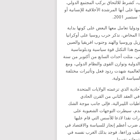
وب، كشرط للالتحاق بركب المجتمع الدولي.
 على أنها المرشدة الأخلاقية للإنسانية أو
وليا تعامل معها البعض على كونها بداية
 المخاض، نذكر حرب روسيا على أوكرانيا
يل وروسيا والهند وجنوب افريقيا والصين
موعة الدول الصناعية السبع في سنة 2020 وقد أصبح هذا التكتل قوة سياسية ودبلوماسية
لي، مثلت أحداث السابع من أكتوبر من سنة
لدولية وتوازن القوى والنظام الدولي، ومع
لعالمية شهدت ردود فعل وتأثيرات مختلفة
سياسة الدولية.
لادة نظام القطبية الأحادية الذي تزعمته الولايات المتحدة
في العقد الثاني من القرن الحادي
طيات الليبرالية، فإلى جانب موجة الشك
التقدم، سيطرت التوجهات الشعبوية على
ات نقدا لاذعا للأسس التي قام عليها
 إلى ضرب أعظم إنجاز للسياسة والاقتصاد في
تصطف وراءها، فوجد بذلك الغرب نفسه في
معاته نفسها.