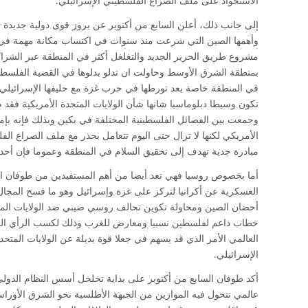
الاستحواذ على ملف الصراع الفلسطيني الإسرائيلي.
إلى جانب ذلك، أعلن السابع من أكتوبر عن بروز قوى دولية جديدة 
وأهمها الصين التي شرعت منذ سنوات في اكتساب مكانة مهمة في
مشروع طريق الحرير الجديد والتغلغل أكثر في المنطقة عبر الشراك
بمنطقة الشرق الأوسط وحاولت ان تدلو بدلوها في القضية الفلسطي
في المنطقة خاصة بعد تورطها في حرب غزة مع حليفها الإسرائيلي .
وجمعت بين الفصائل الفلسطينية المختلفة في بكين وبذلك فإنه بإمك
الأمريكي لكنها لا تزال حتى اليوم تتعامل بحذر مع ملف الصراع ال
مبادرة جدية تهدف إلى تحقيق السلام في المنطقة وعموما فإن أحد
أما بخصوص روسيا فهي تعد أيضا من أهم المستفيدين من طوفان ال
العسكرية عن أكرانيا لتركز على غزة وإسرائيل وهو ما فسح المجال
أحضان الصين ومحاولة تكوين تحالف روسي صيني ضد الولايات المتح
خطاب داعم لفلسطين نسبيا ومعارض للغرب وذلك لكسب الرأي العا
العالمي الأمر الذي قد يسهم في جعلا قوة بديلة عن الولايات المت
الإسرائيلي.
أكد طوفان السابع من أكتوبر على بداية تخلخل أسس النظام الدول
عالمي تتحول فيه الموازين من الجبهة الأطلسية نحو الشرق الأورا