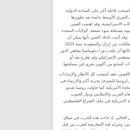
أصبحت فاعلة أكثر على الساحة الدولية
 الشرق الأوسط خاصة بعد تطويرها
ات الاستراتيجية. وقد اهتمت الصين
نية مستغلة سوء سمعة الولايات المتحدة
وقد أثبتت كذلك الصين بأنها يمكن أن
تكون وسيطا دبلوماسيا شانها شأن الولايات المتحدة الأمريكية فقد صالحت بين إيران والسعودية سنة 2023
انها أن تلعب دورا دبلوماسيا يضاهي الدور
فلسطيني الإسرائيلي ولم تطرح بعد أي
اث السابع من أكتوبر تجري في مصلحتها.
أقصى، فقد أشيحت كل الأنظار والإمدادات
 لروسيا للتصرف بحرية أكثر والارتماء في
دة الأمريكية كما حاولت روسيا تقديم
م العربي والإسلامي ودول الجنوب
حدة الامريكية في ملف الصراع الفلسطيني
ي الحالي، إذ جاءت هذه الحرب في سياق
سي، وتتزايد فيه المعارضة للغرب من قبل