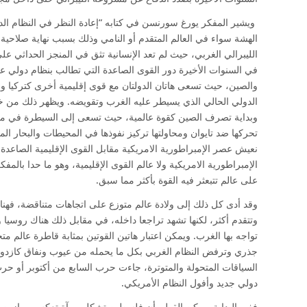
ويشير المفكر يورغ سورنسن في كتابه “إعادة النظر في النظام الدو
الهشة سواء في العالم المتقدم أو النامي وذلك بسبب نهاية صلاحية
الليبرالي الغربي، حيث لم تعد الإنسانية تثق في المنجز الحداثي عل
في السنوات الأخيرة دور القوى الصاعدة التي تطالب بنظام دولي ع
والصين، حيث تسعى هاتان الدولتان مع قوى إقليمية أخرى كتركيا وإ
وبداية تصرف الصين كقوة عالمية، حيث تسعى إلى السيطرة في محيط
تحركها ضد تايوان ومحاولتها تركيز نفوذها في المحيطات والبحار الم
نعيش عصر الإمبراطورية الامريكية مقابل القوى الإقليمية الصاعد
الإمبراطورية الامريكية ولا عالم القوى الإقليمية، وهو ما حدا بالمف
على عالم تتبعثر فيه القوة بأكثر مما سبق.
وقد أدى كل ذلك إلى ولادة عالم متوزع على اتجاهات متناقضة، فهناك
وتتقدم أكثر، لكنها تشهد تراجعا داخله، في مقابل ذلك هناك روسيا و
تواجه بها الغرب. ويمكن اعتبار هاتين القوتين بمثابة قاطرة عالم م
جذري وترفض النظام الغربي بكل ما يحمله من عيوب ونفاق كازدواجي
السياقات المتحولة والمتوترة، جاءت حرب السابع من أكتوبر أو حر
دولي جديد وأفول النظام الأمريكي.
ففي البداية، يمكن القول بأن فلسطين تشكل مرآة تعكس موازين ال