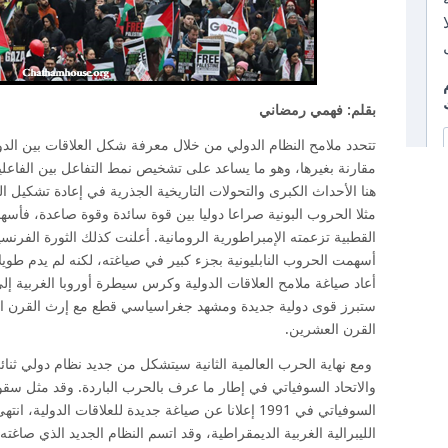
بقلم: فهمي رمضاني
تتحدد ملامح النظام الدولي من خلال معرفة شكل العلاقات بين الدول
مقارنة بغيرها، وهو ما يساعد على تشخيص نمط التفاعل بين الفاعل
هنا الأحداث الكبرى والتحولات التاريخية الجذرية في إعادة تشكيل
مثلا الحروب البونية صراعا دوليا بين قوة سائدة وقوة صاعدة، فأس
أعاد صياغة ملامح العلاقات الدولية وكرس سيطرة أوروبا الغربية إلى
ستبرز قوى دولية جديدة ومشهد جغراسياسي قطع مع إرث القرن الت
القرن العشرين.
ومع نهاية الحرب العالمية الثانية سيتشكل من جديد نظام دولي ثنائي 
السوفياتي في 1991 إعلانا عن صياغة جديدة للعلاقات الدو
الليبرالية الغربية الديمقراطية، وقد اتسم النظام الجديد الذي صاغته 