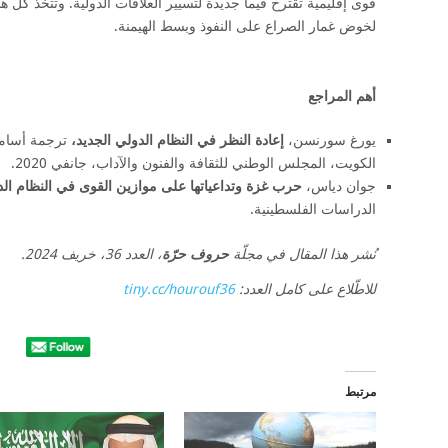
قوى إقليمية تقترح قيما جديدة لتسيير العلاقات الدولية. وتتخذ كل
لخوض غمار الصراع على النفوذ وبسط الهيمنة.
أهم المراجع
يورغ سورنسن،
إعادة النظر في النظام الدولي الجديد،
ترجمة أسامة
الكويت، المجلس الوطني للثقافة والفنون والآداب، جانفي 2020.
جوان دياس،
حرب غزة وتداعياتها على موازين القوى في النظام ال
الدراسات الفلسطينية.
نُشر هذا المقال في مجلّة
حروف حرّة
، العدد 36، خريف 2024
.
للاطّلاع على كامل العدد
:
tiny.cc/hourouf36
مرتبط