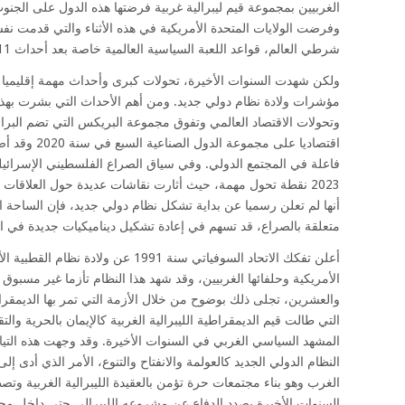
الغربيين بمجموعة قيم ليبرالية غربية فرضتها هذه الدول على الجن
وفرضت الولايات المتحدة الأمريكية في هذه الأثناء والتي قدمت نفسها
شرطي العالم، قواعد اللعبة السياسية العالمية خاصة بعد أحداث 11 سبتمبر 2001.
ولكن شهدت السنوات الأخيرة، تحولات كبرى وأحداث مهمة إقليميا ود
مؤشرات ولادة نظام دولي جديد. ومن أهم الأحداث التي بشرت بهذا
وتحولات الاقتصاد العالمي وتفوق مجموعة البريكس التي تضم البراز
اقتصاديا على مج
فاعلة في المجتمع الدولي. وفي سياق الصراع الفلسطيني الإسرائي
2023 نقطة تحول مهمة، حيث أثارت نقاشات عديدة حول العلاقات ا
أنها لم تعلن رسميا عن بداية تشكل نظام دولي جديد، فإن الساحة ا
متعلقة بالصراع، قد تسهم في إعادة تشكيل ديناميكيات جديدة في ال
أعلن تفكك الاتحاد السوفياتي سنة 1991 عن و
الأمريكية وحلفائها الغربيين، وقد شهد هذا النظام تأزما غير مسبوق 
والعشرين، تجلى ذلك بوضوح من خلال الأزمة التي تمر بها الديمقرا
التي طالت قيم الديمقراطية الليبرالية الغربية كالإيمان بالحرية و
المشهد السياسي الغربي في السنوات الأخيرة. وقد وجهت هذه التيار
النظام الدولي الجديد كالعولمة والانفتاح والتنوع، الأمر الذي أدى
الغرب وهو بناء مجتمعات حرة تؤمن بالعقيدة الليبرالية الغربية و
السنوات الأخيرة بصدد الدفاع عن مشروعه الليبرالي حتى داخل مجت