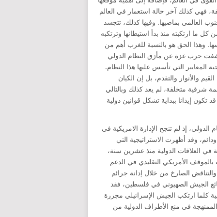
ة، فهي كذلك آخر حالة استعمار في العالم
نوب العالمي بماضيها. وفيها كذلك، تتجسد
 كل ما ارتكبته منذ بدأ استيطانها وترتكبه
. وهذا الحق هو بالنسبة للغرب أهم من
 كشفت حرب غزة عن مأزق النظام الدولي
 المعايير التي تأسس عليها هذا النظام.
يم والأنوار والتقدم، بل إن الكيان
ة شرقية متخلفة، لم يعد كذلك وبالتالي
 تكون إيذانا ببداية تشكل قوانين دولية
دولي، إذ لم تنجح الإدارة الامريكية في
ودائم، وقد أظهرت الاستراتيجية التي
لة في العلاقات الدولية منذ عشرين سنة،
 بالموقف الأمريكي التقليدي في الدعم
التناقض الصارخ من خلال إدانة جرائم
ائع الجيش الصهيوني في فلسطين، فقد
نية كلما ارتكب الجيش الإسرائيلي مجزرة
لممنهجة في منع الأطراف الدولية من