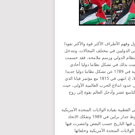
 وفهم الأطراف الأكثر قوة والأكثر نفوذا
ين الدوليين في مختلف المجالات. وتتدخل
 النظام الدولي ورسم ملامحه، فقد حسمت
همت بذلك في تشكل نظاما دوليا أحادي
القطبية تزعمته الإمبراطورية الرومانية. أعلنت كذلك الثورة الفرنسية في 1789 عن تشكل نظاما دوليا جديدا
أسهمت الحروب النابليونية بجزء كبير في صياغته، لكنه لم يدم طويلا، إذ انتهى في 1815 مع مؤتمر فيانا الذي
 حدود اندلاع الحرب العالمية الأولى، حيث
اسع عشر وأدخل العالم بقوة إلى روح
القطبية بقيادة الولايات المتحدة الأمريكية
والاتحاد السوفياتي في إطار ما عرف بالحرب الباردة. وقد مثل سقوط جدار برلين في 1989 وتفكك الاتحاد
لية، انتهى فيها التاريخ حسب البعض وانتصرت فيها
الولايات المتحدة الأمريكية وحلفائها