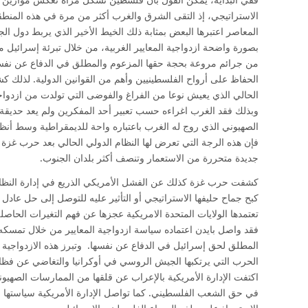
الاستراتيجي، إذ التقى الشرق والغرب أكثر من مرة في هذه المنطق
المعاصر اعتبرها البعض بمثابة ذلك الخيط الأخير الذي يربط دول الج
بصورة واضحة ازدواجية المعايير الغربية، من خلال تبرئة إسرائيل من
من جرائم مروعة بحجة حقها المزعوم والمطلق في الدفاع عن نفسها
الحفاظ على أرواح الفلسطينيين وأهم من القوانين الدولية. لذلك
الحالي الذي يعيش نوعا من الفراغ والفوضى التي تولدت من ازدواجية
وبذلك فقد الغرب اغراءه حسب تعبير أحد المفكرين ولم يعد حديقة الق
الصهيوني الذي روج له الغرب باعتباره واحة للديمقراطية وسط أنظم
فإن هذه الرجة التي تعرض لها النظام الدولي الحالي بعد حرب غزة قد
جديدة متحررة من الاستعمار وتنصف أكثر بلدان الجنوب.
كشفت حرب غزة كذلك عن الفشل الأمريكي الذريع في إدارة النظام ال
كبح جماح حليفها الاستراتيجي أو التأثير عليه للتوصل إلى حل عادل 
تعتمدها الولايات المتحدة الامريكية عجزها عن فهم التغيرات الحاص
فقد واصل بايدن اعتماده سياسة ازدواجية المعايير من خلال تمسكه
المطلق لحق إسرائيل في الدفاع عن نفسها. وتبرز هذه الازدواجية و
الحرب التي يرتكبها الجيش الروسي في أوكرانيا والتغاضي عن فظ
اكتفت الإدارة الأمريكية بالإعراب عن قلقها من الممارسات الصهيو
في حق الشعب الفلسطيني. كما تواصل الإدارة الأمريكية سياستها ا