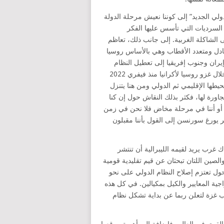
لي الجديد” إلى كوننا نعيش مرحلة الدولة
 السرديات التي تأسس عليها الفكر
ى الشاكلة الغربية. إلى جانب ذلك، تعاظم
ادل ومتعدد الأقطاب وهي بالأساس روسيا
يران وجنوب إفريقيا إلى تعطيل النظام
الدولي الحالي الذي يسيطر عليه الغرب وتقويضه. ويظهر ذلك من خلال غزو روسيا لأكرانيا منذ فيفري 2022
ها الإقليمي ثم الدولي ومن هنا يتنزل
جاورة لها، فكثر بذلك النقاش حول إن كنا
ة أو أننا في مرحلة مخاض فلا نحن في زمن
كر يورغ سورنسن إلى القول بأننا مقبلون
 غرب يريد لقيمه الليبرالية أن تنتشر
الصين اللتان تبحثان عن قيم تقليدية قومية
تحول تعتزم إصلاح النظام الدولي على نحو
ة المعايير والكيل بمكيالين. في كل هذه
ب غزة لتعلن ربما عن بداية تشكل نظام
قوى في العالم، فإضافة إلى أهمية موقعها