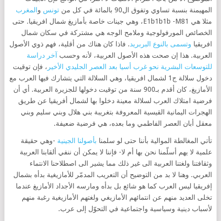
المهيمنة بنسبة تساوي وتفوق ال90 بالمائة في كل من
تونس
و
المغرب
مثلا هي E1b1b1b -M81، وهي جينات خاصة بأمازيغ شمال افريقيا. حتى
الخصائص المورفولوجية وملامح الوجه هي مشتركة في سكان شمال
افريقيا
وتسمى بالنوع البربريد
. فاذا كان هناك من أقلية، فهم ذوي الأصول
العربية. هذا إن صحت هذه الأصول العربية، لأنه وحسب
آخر دراسة
للتوسعات البشرية نحو غرب أسيا بعد العصر الجليدي الأخير
، فإن توقيت
دخول سلالة ج1 لشمال افريقيا، وهي السلالة التي يتشارك فيها العرب مع
الأمازيغ، كان أقدم بـ900 سنة من توقيت دخولها للجزيرة العربية. أي أن
فرضية امتلاك العرب لسلالة معينة دخلوا بها لشمال أفريقيا عن طريق
الهجرات اليمانية القيسية المعروفة بتغريبة بني هلال وبني سليم وبني
معقل أبان العصر الفاطمي وما بعده، هي فرضية ضعيفة.
تأتي المغالطة الموالية بأننا حتى لو سلمنا
بأصولنا الجينية
-وهي حقيقة
علمية لا يهم أسلّمنا نحن بها أم لا- فإننا لا يمكن أن ننفي ألقابنا العربية
وثقافتنا ولغتنا العربية الى غير ذلك مما يشير الى اصطلاحنا الانتماء
العربي. وهنا لا بد من التوضيح أن التعريب المدمّر للأمازيغية بدأه بشمال
إفريقيا ليس العرب كما هو شائع بل بدأه ومارسه الأجداد الأمازيغ عندما
تخلى العديد منهم عن انتمائهم الأمازيغي ولغتهم الأمازيغية رغبة منهم
لأسباب دينية وسياسية واجتماعية في التحوّل إلى عرب.