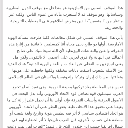
هذا الموقف السلبي من الأمازيغية هو متداخل مع موقف الدول المغاربية
وسياساتها. وهو موقف قد لا يُستغرب مأتاه من عموم الناس، ولكنه غير
منتظر من “المثقفين”، الذين يفترض اطلاعهم على المعطيات التاريخية
والحضارية.
يأتي هذا الموقف السلبي في شكل مغالطات كلما طرحت مسألة الهوية
الأمازيغية. أولها ذو طابع ديني معناه أننا كمسلمين لا فائدة من إثارة هذه
التفرقة والفتن والنقاشات البيزنطية لأن الله سيحاسبك على صالح
أعمالك في النهاية ولا فرق لعربي على أعجمي الا بالتقوى. ولكن هل
يعني اتباع دين ما التخلي عن العادات واللغة والهوية الذاتية؟ هناك العديد
من الأمثلة لشعوب اعتنقت ديانات مختلفة ولكنها حافظت على هويتها
وثقافتها، من ذلك إيران وتركيا وإندونيسيا وباكستان في العالم الإسلامي.
نفس هذه المغالطة يعاد تركيبها بصيغة القومية. وهي تفيد أنه لو تجمع
العرب سيمثلون قوة تضاهي قوة الاتحاد الأوروبي وأنه بدل البحث في
الأصول العرقية وأسباب التفرقة فإنه أولى بنا أن نعمل على إزالة كل ما
يعيقنا على تحقيق هذا الاتحاد. طبعا بغض النظر على أن الاتحاد الأوروبي
هو اتحاد اقتصادي سياسي لا أثر فيه لطمس هوية وتاريخ ولغة شعب أو
منطقة على حساب الأخرى، فإن العرب تاريخيا لا أثر لحضارة لهم في
شمال افريقيا حسب ابن خلدون الذي قال فيهم: “العرب أهل نهب وعبث