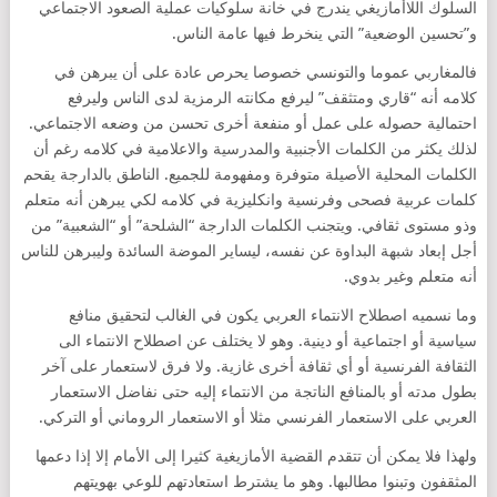
السلوك اللاأمازيغي يندرج في خانة سلوكيات عملية الصعود الاجتماعي
و”تحسين الوضعية” التي ينخرط فيها عامة الناس.
فالمغاربي عموما والتونسي خصوصا يحرص عادة على أن يبرهن في
كلامه أنه “قاري ومتثقف” ليرفع مكانته الرمزية لدى الناس وليرفع
احتمالية حصوله على عمل أو منفعة أخرى تحسن من وضعه الاجتماعي.
لذلك يكثر من الكلمات الأجنبية والمدرسية والاعلامية في كلامه رغم أن
الكلمات المحلية الأصيلة متوفرة ومفهومة للجميع. الناطق بالدارجة يقحم
كلمات عربية فصحى وفرنسية وانكليزية في كلامه لكي يبرهن أنه متعلم
وذو مستوى ثقافي. ويتجنب الكلمات الدارجة “الشلحة” أو “الشعبية” من
أجل إبعاد شبهة البداوة عن نفسه، ليساير الموضة السائدة وليبرهن للناس
أنه متعلم وغير بدوي.
وما نسميه اصطلاح الانتماء العربي يكون في الغالب لتحقيق منافع
سياسية أو اجتماعية أو دينية. وهو لا يختلف عن اصطلاح الانتماء الى
الثقافة الفرنسية أو أي ثقافة أخرى غازية. ولا فرق لاستعمار على آخر
بطول مدته أو بالمنافع الناتجة من الانتماء إليه حتى نفاضل الاستعمار
العربي على الاستعمار الفرنسي مثلا أو الاستعمار الروماني أو التركي.
ولهذا فلا يمكن أن تتقدم القضية الأمازيغية كثيرا إلى الأمام إلا إذا دعمها
المثقفون وتبنوا مطالبها. وهو ما يشترط استعادتهم للوعي بهويتهم