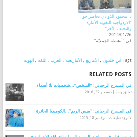
د. محمود الذوادي يحاضر حول
“الازدواجية اللغوية الأمارة
والتخلّف الآخر”
2014/01/26
في "أنشطة الجمعيّة"
Tags:
ابن خلدون
,
الأمازيغ
,
الأمازيغية
,
العرب
,
اللغة
,
الهوية
RELATED POSTS
في المسرح الرحباني: “الشخص”…شخصيات بلا أسماء
تعليق واحد
|
ديسمبر 27, 2016
في المسرح الرحباني: “ميس الريم”…الكوميديا الحائرة
لا توجد تعليقات
|
نوفمبر 18, 2015
دينيس فيلنوف و بناء عوالم من الرمل: الحماقة الإنسانية في