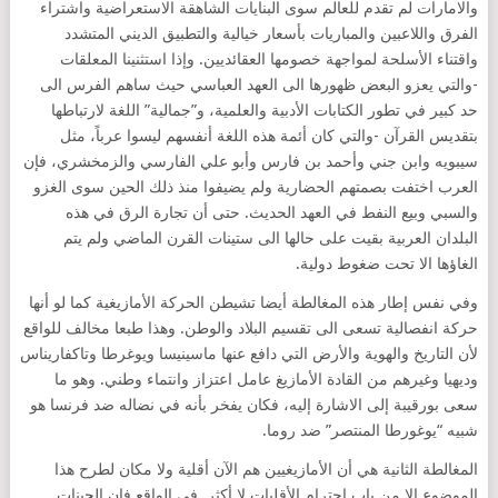
والامارات لم تقدم للعالم سوى البنايات الشاهقة الاستعراضية واشتراء
الفرق واللاعبين والمباريات بأسعار خيالية والتطبيق الديني المتشدد
واقتناء الأسلحة لمواجهة خصومها العقائديين. وإذا استثنينا المعلقات
-والتي يعزو البعض ظهورها الى العهد العباسي حيث ساهم الفرس الى
حد كبير في تطور الكتابات الأدبية والعلمية، و”جمالية” اللغة لارتباطها
بتقديس القرآن -والتي كان أئمة هذه اللغة أنفسهم ليسوا عرباً، مثل
سيبويه وابن جني وأحمد بن فارس وأبو علي الفارسي والزمخشري، فإن
العرب اختفت بصمتهم الحضارية ولم يضيفوا منذ ذلك الحين سوى الغزو
والسبي وبيع النفط في العهد الحديث. حتى أن تجارة الرق في هذه
البلدان العربية بقيت على حالها الى ستينات القرن الماضي ولم يتم
الغاؤها الا تحت ضغوط دولية.
وفي نفس إطار هذه المغالطة أيضا تشيطن الحركة الأمازيغية كما لو أنها
حركة انفصالية تسعى الى تقسيم البلاد والوطن. وهذا طبعا مخالف للواقع
لأن التاريخ والهوية والأرض التي دافع عنها ماسينيسا ويوغرطا وتاكفاريناس
وديهيا وغيرهم من القادة الأمازيغ عامل اعتزاز وانتماء وطني. وهو ما
سعى بورقيبة إلى الاشارة إليه، فكان يفخر بأنه في نضاله ضد فرنسا هو
شبيه “يوغورطا المنتصر” ضد روما.
المغالطة الثانية هي أن الأمازيغيين هم الآن أقلية ولا مكان لطرح هذا
الموضوع الا من باب احترام الأقليات لا أكثر. في الواقع فإن الجينات