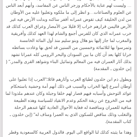
… وليست لهم عناية بالأحكام وزجر الناس عن المفاسد، وأنهم أبعد الناس
عن العلوم والصناعات…و انظر إلى ما ملكوه وتغلبوا عليه من الأوطان
من لدن الخليقة كيف تقوض عمرانه أقفر ساكنه وبدلت الأرض فيه غير
الأرض فاليمن قرارهم خراب إلا قليلا من الأمصار وعراق العرب كذلك قد
خرب عمرانه الذي كان للفرس أجمع والشام لهذا العهد كذلك وأفريقية
والمغرب لما جاز إليها بنو هلال وبنو سليم منذ أول المائة الخامسة
وتمرسوا بها لثلاثمائة وخمسين من السنين قد لحق بها وعادت بسائطه
خرابا كلها بعد أن كان ما بين السودان والبحر الرومي كله عمرانا تشهد
بذلك آثار العمران فيه من المعالم وتماثيل البناء وشواهد القرى والمدر.” (
إبن خلدون ـ المقدمة)
ويطول ذم ابن خلدون لطبائع العرب وآثارهم قائلا:”العرب إذا تغلبوا على
أوطان أسرع إليها الخراب والسبب في ذلك أنهم أمة وحشية باستحكام
عوائد التوحش وأسبابه فيهم فصار لهم خلقا وجبلة وكان عندهم ملذوذا لما
فيه من الخروج عن ربقة الحكم وعدم الانقياد للسياسة وهذه الطبيعة
منافية للعمران ومناقضة له فغاية الأحوال العادية كلها عندهم الرحلة
والتغلب وذلك مناقض للسكون الذي به العمرا ومناف له” (إبن خلدون ـ
كتاب المقدمة).
وهذا ما يثبته كذلك لنا الواقع الى اليوم. فالدول العربية كالسعودية وقطر