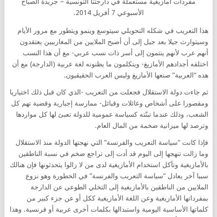
مفردات أمازيغية مستعملة في دارجتنا التونسية – جريدة الصباح
الأسبوعي 7 أفريل 2014.
هذا التعريب في شكله التحويلي سيتوسع وينمو ويتطور مع مرور الأيام
وسيتوارث جيلا بعد جيل إلى أن أصبح الملايين من المغاربيين يعتقدون
أنهم عرب لأنهم ينتمون إلى أسر ذات نسب عربي- مع أن هذا النسب
اختلقه أجدادهم الأمازيغ- ويتكلمون ما يظنونه لغة عربية (الدارجة) مع أن
هذه “العربية” صنعها الأمازيغ وليس العرب الحقيقيون.
ثم جاءت دولة الاستقلال فجعلت من التعريب -الذي كان قبل ذلك اختياريا
ومقصورا على أشخاص وعائلات وقبائل- ممارسة إجبارية وقضية تهم كل
الشعب، وذلك عندما تبنّته كسياسة عمومية للدولة تعبئ لها كل مواردها
وترصد لها ميزانية ضخمة من المال العام.
فإذا كانت “سياسة التعريب والفرنسة” التي نهجتها الدولة منذ الاستقلال
وما زالت تنهجها إلى اليوم قد أدت إلى تراجع ضخم في نسبة الناطقين
بالأمازيغية وتآكل استخدام الأمازيغية لدى من لا زالوا يتحدثونها فإن هنالك
سببا آخر يعادل “سياسة التعريب والفرنسة” في الخطورة وهو نزوع
الملايين من الناطقين بالأمازيغية إلى التخلي الطوعي عن الدارجة
بمفرداتها الأمازيغية وعن اللغة الأمازيغية ككل أو عن جزء كبير من
كلماتها الأساسية اليومية واستبدالها بكلمات أخرى عربية أو فرنسية. وهذا