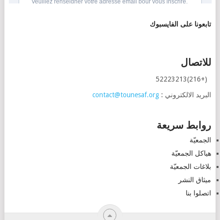
تابعونا على الفايسبوك
للاتصال
(+216)52223213
البريد الالكتروني :
contact@tounesaf.org
روابط سريعة
الجمعيّة
هياكل الجمعيّة
بلاغات الجمعيّة
ميثاق النشر
اتصلوا بنا