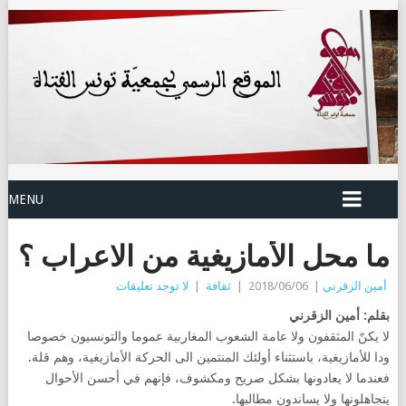
MENU
ما محل الأمازيغية من الاعراب ؟
أمين الزقرني
|
2018/06/06
|
ثقافة
|
لا توجد تعليقات
بقلم: أمين الزقرني
لا يكنّ المثقفون ولا عامة الشعوب المغاربية عموما والتونسيون خصوصا
ودا للأمازيغية، باستثناء أولئك المنتمين الى الحركة الأمازيغية، وهم قلة.
فعندما لا يعادونها بشكل صريح ومكشوف، فإنهم في أحسن الأحوال
يتجاهلونها ولا يساندون مطالبها.