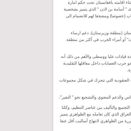
ثناء اقامته بافغانستان تحت حكم امارة
ئد ” أسامة بن لادن ” الذي يتميز بشخصية
شباب (خصوصا) ومشجعا لهم للانضمام الى
ستان (منطقة وزيرستان)، دعم ارساء
ت” أو أمراء الحرب في أكثر من منطقة
دة قيادات عليا ووسطى والأهم من ذلك أنه
و حرب العصابات داخل معاقلها التقليدية
ة.
مات العنقودية التي تتحرك في شكل مجموعات
اس والدعم المعنوي والتشجيع نحو ” النفير”.
ميع والتأليف بين عناصر التنظيم، وكلنا
العراق الذي كان تعامله مع الظواهري يتميز
ررة من الظواهري لانتهاج أساليب أقل عنفا