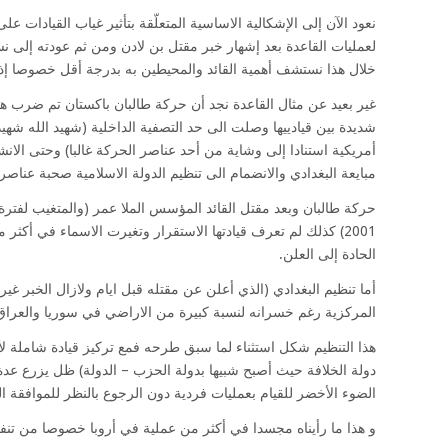
نعود الآن إلى الإشكالية الاساسية المتعلّقة بتأثير غياب القيادات ع
لعمليات القاعدة بعد إشهار خبر مقتل بن لادن ومن ثم عودته إلى نس
خلال هذا نستشف أهمية القائد والمحيطين به بدرجة أقل خصوصا إذ
غير بعيد عن مثال القاعدة نجد أن حركة طالبان باكستان تم ضرب هي
شديدة بين قيادييها وصلت الى حد التصفية الداخلية (شهيد الله شهيد ا
أمريكية استنادا إلى وشاية من أحد عناصر الحركة غالبا) وحتى الانش
مبايعة البغدادي والانضمام الى تنظيم الدولة الاسلامية صحبة عناصر
حركة طالبان وبعد مقتل القائد المؤسس الملا عمر (والمتغيب لفتر
2001) كذلك لم تعرف قيادتها الاستقرار وتغيرت الاسماء في أك
الحادة إلى العلن.
أما تنظيم البغدادي (الذي أعلن عن مقتله قبل ايام ولازال الخبر غ
المركزية رغم خسرانه لنسبة كبيرة من الاراضي في سوريا والعراق.
هذا التنظيم شكل استثناء لما سبق طرحه فمع تركيز قيادة شاملة ل
دولة الخلافة حيث أصبح شبيها بدولة الحزب – الدولة) ظل يزرع عدة 
الضوء الأخضر للقيام بعمليات فردية دون الرجوع بالنظر للموافقة ال
و هذا ما رأيناه مجسدا في أكثر من عملية في أروبا خصوصا من تنفيذ 