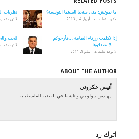
RELATED POSTS
ما نموتش: متى ستحيا السينما التونسية؟
نظريات ال
لا توجد تعليقات
|
أبريل 14, 2013
لا توجد تعلي
إذا تكلمت زرقاء اليمامة …فأرجوكم
الحب وال
….لا تصدقوها…
لا توجد تعلي
لا توجد تعليقات
|
مايو 8, 2011
ABOUT THE AUTHOR
أنيس عكروتي
مهندس بيولوجي و ناشط في القضية الفلسطينية
اترك رد