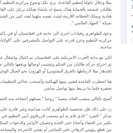
مثلا وخلال تناولنا لتنظيم القاعدة، نرى بكل وضوح مركزية التنظيم أ
طالبان. فتمتعه بالحماية هناك سمح له بإنشاء هيكلة ترتكز على القا
قيادية ويملك الخطابة اللازمة ليثبت نفسه ملهما لعدد كبير من ال
شبكة ” الجهاد العالمي “.
وجود الظواهري وقيادات اخرى الى جانبه في افغانستان أو في باك
مركزية التنظيم وعزز قدرته على التواصل بالمشرفين على “الولايا
ساخنة.
لكن مع بداية الحرب الامريكية على افغانستان تم اغتيال واعتقال ع
تم اخراج حركة طالبان من الحكم وتشتيت اوصالها ودفعها بالتالي نح
(قندهار مثلا لارتباطها بالعرق البشتوني) أو للهروب نحو الجبال الوعر
هنا اضطرت القاعدة لتغيير بنيتها الهيكلية وأصبحت تحاكي التنظي
صغيرة قلما ما يرتبط بينها تواصل مباشر.
أصبح بالتالي منصب القائد منصبا ” روحيا ” يستلهم أعضاءه منه الحم
زد على ذلك فإن شخصية الظواهري كانت صدامية وغير قادرة على التج
نتذكر ” التمرد ” الذي قام به أبو مصعب الزرقاوي أمير التنظيم في 
بكثير من الجفاء وأحيانا حتى الحدة وعصيان الأوامر والدعوات المتك
من قطع رؤوس الرهائن على المباشر أو تفجير الاضرحة والمساجد.