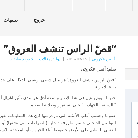
خروج
تنبيهات
“قصّ الراس تنشف العروق”
أنيس عكروتي
|
2017/08/15
|
دولية
,
مقالات
|
لا توجد تعليقات
بقلم: أنيس عكروتي
“قصّ الراس تنشف العروق” هو مثل شعبي تونسي للدلالة على جدوى
بقية الأجزاء…
حديثنا اليوم يتنزل في هذا الإطار وبصفة أدق عن مدى تأثير اغتيال أو
” السلفية الجهادية ” على استقرار وصلابة التنظيم.
عموما وحسب أغلب الأمثلة التي تم درسها فإن هذه التنظيمات تغير ب
التواصل الداخلي حسب ظروف داخلية (الصراعات التي تشقها) أ
الفعلي للتنظيم على الأرض خصوصا أثناء الحروب أو الملاحقة الاستخ