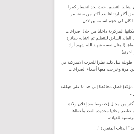
لى نشاط التنظيم، حيث نجد انحسار كبيرا
ق أكثر ارتفاعا بعد أكثر من سنة، من
ا كان في حجم اسامة بن لادن.
كلتها المركزية داخليا من خلال صراعات
لقائد السابق للتنظيم تم اغتياله بطائرة
قاق (المثال نفسه شهيد الله شهيد أراد
 اخرى).
ة طويلة قبل ذلك نظرا للحرب الاميركية في
ثر من مرة وخرجت معها أصداء الصراعات
ير مؤكد) فظل محافظا إلى حد ما على هيكلته
.
أكثر من مجال (خصوصا بعد إعلان ولادة
عناصر وخلايا محدودة العدد وأعطاها
رسمية للقيادة.
” الذئاب المنفردة “.