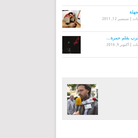
جهلة
قات
|
سبتمبر 12, 2011
حرب بقلم حمرة…
قات
|
أكتوبر 9, 2016