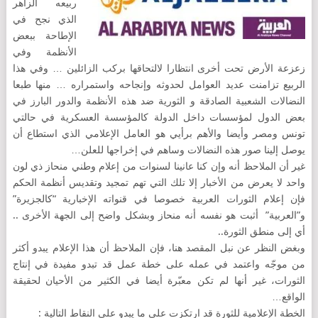
ربيعه الزاهر
الذي نجح في
الإطاحة ببعض
الأنظمة وفي
زعزعة الأرض تحت أخرى انتظارا لالتحاقها بركب الزائلين … وفي هذا
الربيع تزامنت عديد العوامل لحدوثه وإنجاحه واستمراره … منها طبعا
النضالات الشعبية الصادقة و الثورية ضد هذه الأنظمة والدور البارز في
بعض الدول لمؤسسات داخل الدولة كالمؤسسة العسكرية في حالتي
تونس ومصر وأيضا والأهم برأيي هو العامل الإعلامي الذي استطاع أن
يوصل إلينا صور هذه النضالات وساهم في إخراجها للعلن…
غير أن الملاحظ أنه وإن كنا عانينا لسنوات من إعلام وطني منحاز ذي لون
واحد لا يعرض من الأخبار إلا تلك التي تهم تمجيد وتقديس أنظمة الحكم
فإن إعلام الثورات العربية خصوصا في قنواته الإخبارية “كالجزيرة”
و”العربية” أثبت هو نفسه أنه منحاز وبشكل واضح إلى الجهة الأخرى ..
أي إلى منطق الثورة..
وبغض النظر عن نبل المقصد هنا، فإن الملاحظ أن هذا الإعلام يبدو أكثر
من موجّه واعتمد في عمله على خطة عمل قد تبدو مفيدة في إنتاج
الثورات، غير أنها لم تكن معبّرة أيضا في الكثير من الأحيان لحقيقة
الواقع…
الخطة الإعلامية للثورة قد ارتكزت على ما يبدو على النقاط التالية :