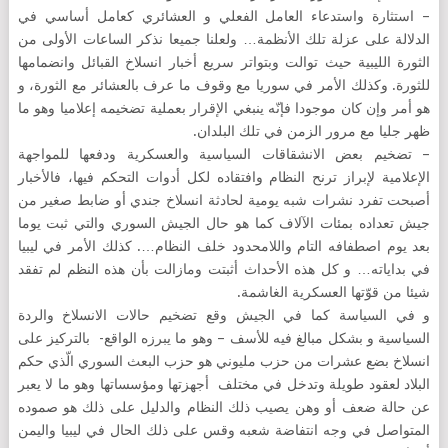
– استثارة واستدعاء العامل الفعلي و العشائري كعامل أساسي في
الدلالة على عزلة تلك الأنظمة… ولعلنا جميعا نذكر الساعات الأولى من
الثورة الليبية حيث توالت وبتواتر سريع أخبار انسلاخ القبائل وانضمامها
للثورة. وكذلك الأمر في سوريا مع وقوف ما عرف بالعشائر مع الثورة، و
هو أمر وإن كان موجودا فإنّه ينبغي الإقرار بعملية تضخيمه إعلاميا وهو ما
ظهر جليا مع مرور الزمن في تلك البلدان.
– تضخيم بعض الانشقاقات السياسية والعسكرية ودفعها للمواجهة
الإعلامية لإبراز ترنح النظام وافتقاده لكل أدوات التحكم فيها، فالأخبار
أصبحت تفرد نشرات شبه يومية لحادثة انسلاخ جندي أو ضابط صغير من
جيش تعداده بمئات الآلاف كما هو حال الجيش السوري والتي ثبت يوما
بعد يوم اصطفافه التام واللامحدود خلف النظام…. كذلك الأمر في ليبيا
في بداياته… و كل هذه الأحداث أثبتت ومازالت بأن هذه النظم لم تفقد
شيئا من قوّتها العسكرية الغاشمة.
و في السياسة كما في الجيش وقع تضخيم حالات الانسلاخ والردة
السياسية و بشكل مبالغ فيه للأسف – وهو ما يبرزه الواقع- بالتركيز على
انسلاخ بضع عشرات من حزب مليوني هو حزب البعث السوري الّذي حكم
البلاد لعقود طويلة وتدخل في مختلف أجهزتها ومؤسساتها وهو ما لا يعبر
عن حالة ضعف أو وهن يصيب ذلك النظام والدليل على ذلك هو صموده
المتواصل في وجه انتفاضة شعبه وقس على ذلك الحال في ليبيا واليمن