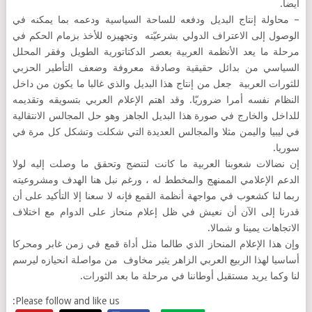
أيضا.
– محاولة إنتاج البديل ودفعه للساحة السياسية ودعمه بما يمكنه في
الوصول إلى الاعتراف الدولي بشرعيّته وتجهيزه للأخذ بزمام الحكم في
مرحلة ما يعد الأنظمة العربية بعصر الدكتاتورية الطويل وفقر المحلل
السياسي من بدائل حقيقية وصادقة معروفة وضعف التأطير الحزبي
للثورات العربية جعل من إنتاج هذا البديل والذي غالبا ما يكون من داخل
النظام نفسه أمرا ضروريّا. وقد اهتم الإعلام العربي بتسويقه وتقديمه
للداخل والخارج في صورة هذا البديل الجاهز وهو حل المجالس الانتقالية
في ليبيا واليمن مثلا والمجالس العديدة التي شكلت وتشكل كل مرة في
سوريا.
إن نضالات شعوبنا العربية ما كانت لتنضج وتحقق ما وصلت إليه لولا
الدعم الإعلامي الممنهج والمخطط له ، ورغم نبل هنا الهدف ومشروعيته
ربما لنا كشعوب في مواجهة أنظمة القمع فإنه لا سعنا إلا التأكيد على أن
قدرنا إلى الآن أن نعيش في ظل إعلام منحاز على الدوام مع اختلاف
الاتجاهات يمينا و شمالا.
وإن هذا الإعلام المنحاز الذي طالما مثل أداة قمع في زمن غابر ومحركا
أساسيا لهذا الربيع العربي الزاهر يثير مخاوف من مواصلة انحيازه ليرسم
لنا وكما يريد مستقبل أوطاننا في مرحلة ما بعد الثورات.
Please follow and like us: