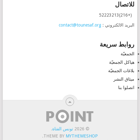
للاتصال
(+216)52223213
البريد الالكتروني :
contact@tounesaf.org
روابط سريعة
الجمعيّة
هياكل الجمعيّة
بلاغات الجمعيّة
ميثاق النشر
اتصلوا بنا
© 2026
تونس الفتاة
.
.
THEME BY
MYTHEMESHOP