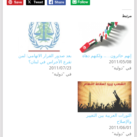
مرتبط
إنهم حائرون….. ولكنهم دهاة
بعد صدور القرار الاتهامي: لمن
2011/05/08
تقرع الأجراس في لبنان؟
في "دولية"
2011/07/23
في "دولية"
الثورات العربية بين التغيير
والإصلاح
2011/06/01
في "دولية"