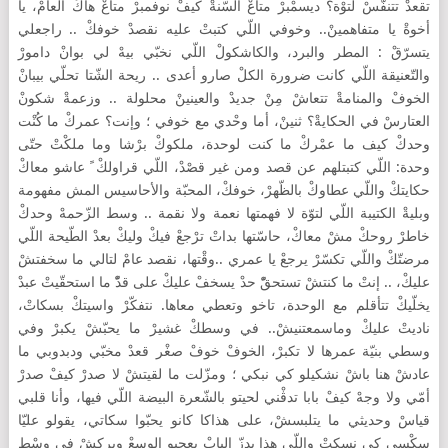
تقعدْ تتنفّسْ لتوْة؟ ديسمْبرْ متاعْ السّنةْ كيفْ نوفمبرْ متاعْ هاكْ العامْ، يا
أخوةْ يا متفاهمينْ.. وخوفي اللّي كتبتْ عليه نقصدْ خوفكْ .. راجعلي
يتسرّقْ : المطر والبرد، والكاشكولْ اللّي نخبّي بيهْ لي بوانْ دامورْ
والتّعنيقة اللّي كانت ضرورة الكلْ صارو أعدى .. ريحة الشّتا تحلّي بيبانْ
الخوفْ والمنامةْ تتعاشْ مِنْ جديدْ والعينينْ محلولة .. وزعمةْ شكونْ
العتارسْ في الحكايةْ؟ ثنينْ، أما وحْدي مع خوفي ؛ وإنت؟ عمركْ ما كُنْت
وحدكْ كيف ما عمْركْ ما كنت لوحدة، ملكوكْ برْشا وما ملكْتْ حتّى
وحدة: اللّي كتبتلهم عن قصد ومن غير قصْدْ، اللّي قراولكْ ً عاشو معاكْ
حكايتكْ واللّي عطاوكْ بالظّهرْ، خوفكْ، المحبّة والأحاسيس المش مفهومة
وبليةْ الكتيبة اللّي لتوّة لا فهمتها نعمة ولا نقمة .. وسط الزّحمهْ وحدكْ
خاطرْ روحكْ مشْ معاكْ، حاسّتها بداتْ ترْجعْ فيكْ وليكْ بعدْ الطّيحة اللّي
مرضتّكْ واللّي تكسّرْ يرجعْ يا عمري ..وقْتها، نقصد عامْ لتالي ما سخفتشْ
عليكْ، .. إنتْ ما كنتشْ تستحقّْ حدْ يسخفْ عليكْ على قدّْ ما استحقّيتْ عبدْ
يخلّيكْ تتأقلم مع الوحدة، تاخو وتعطي معاها. نتفكّرْ واسيتكْ بسكاتْ،
ناديتْ عليكْ وماسمعتنيشْ.. في وسطكْ غشيرْ ما يحبّشْ يكبرْ وفي
وسطي بنيّة عمرها لا تكبرْ، الخوفْ خوفْ صغْر قعدْ مخبّي ودبدوبي ما
عادشْ هنا باشْ نشكيلو كي نبكي ؛ ومزّلت ما لقيتشْ لا صدرْ كيفْ صدرْ
أمّي ولا وجهْ كيفْ بابا تدڤْني لحيتو بالشّعرة البيضة اللّي فيها، وأنا قلبي
قياسْ وحديثي ما يتلبسشْ، على هذاكا كانو يحبّوا سكاتي، يقولو عليّا
سكْسِي كي نسكتْ واللّي هذا يدزّ البابْ يعجبو الوسعْ ويركشْ في وسْط