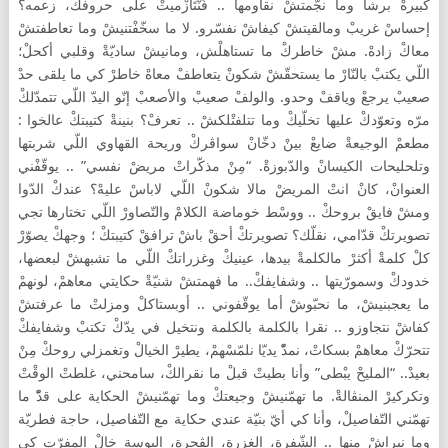
كبيرهْ برشا وما نجّمتشْ نقاومها .. فُنْتَازْميتْ على حروفكْ، زعمه؟
إحساسْ غريبْ ومالقيتشْ كيفاشْ نفسّرو. لا ما سخّفْتنيشْ وما تعاطفتشْ
معاكْ زادهْ. مشْ خاطركْ ما تستاهلْش، ومانيشْ ساديّةْ وقلبي أكحلْ؛
اللّي يكتبْ بالنّارْ ما يستحقّشْ شكونْ يتعاطفْ معاهْ خاطرْ كي ما يلقى حدْ
صعيبْ يرجعْ وياقفْ وحدو. والولفْ صعيبْ والأصعبْ إنّو اليدّ اللّي تتمدّلكْ
مرّه وتعوّدكْ عليها تخلّيكْ وما تتلفتْلكشْ .. تعرفْ؟ بنينةْ كتيبتكْ عالخوا :
مطعمْ الوجيعةْ ضايعْ بينْ دخّانْ سواڤركْ وريحة القهاوي اللّي شربتها
وتلحليحات الكيسانْ والدّبوزةْ. “مِنْ مذكّراتْ مريضْ نفسي” .. يوقّفْني
العنوانْ، كانْ انتْ المريضْ مالا شكونْ اللّي لاباسْ عليهْ؟ عندكْ الدّوا
ومشْ فايقْ بروحكْ .. ووسْط خوماضة الكلامْ والتّصاورْ اللّي تختارها تجي
تصويرتكْ قدّامي، نقلّك؟ تصويرتكْ أحقْ باشْ ترافقْ كتيبتكْ ؛ وجهكْ يصوّرْ
كلْ كلمةْ أكثرْ مالكلمةْ بيدها، عينيكْ وغزراتكْ اللّي ما تشبهشْ لبعضها،
خدودكْ وسمورّيتها .. وشفايفكْ.. ما فهمتشْ شنيّةْ حكايتي معاهمْ، لونهمْ
ما يعجبنيشْ، ما نحبّوشْ أما يوقّفوني .. أوبستاكلْ ومزلتْ ما عرفتشْ
كفاشْ نتجاوزو .. نقرا بالكلمة بالكلمة ونتخيل في يدّكْ تكتبْ وشفايفكْ
تتحرّكْ معاهمْ بسكاتْ، نمدّْ يديّا نلمّسْهمْ، يطيرْ الخيالْ وتغمزلي روحكْ مِنْ
بعيدْ.. “المليحْ يبْطى” وأنا بطيتْ قبلْ ما نقرالكْ، سامحني، غلطتْ الوقْتْ
وتكركيرْ المنڤالةْ. ما تهمّنيشْ وجيعتكْ وما تهمّنيشْ الحكاية على قدّْ ما
تهمّني التّفاصيلْ، وأنا كي أيّ بنيّة عندي حكاية مع التّفاصيل، حاجة فطريّة
وما نبراشْ منها .. الشّفرة، الغزرة، الڤحرة، البوسة خالْ المفرّت كي