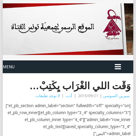
MENU
وَقْت اللي الغْرَاب يِكْتِبْ…
سيرين السوسي
|
2015/09/21
|
أدب
|
لا توجد تعليقات
[et_pb_section admin_label=”section” fullwidth=”off” specialty=”on”]
[et_pb_column type=”3_4″ specialty_columns=”3″][et_pb_row_inner
admin_label=”row_inner”][et_pb_column_inner type=”4_4″
saved_specialty_column_type=”3_4″][et_pb_text
admin_label=”النص”]