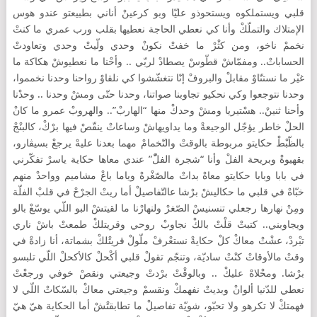
قلبي ويستملكوه ويستحوذو عليّا وبو كرعينْ أناني بطبيعتو عندو هوس
الإمتلاك والتملّكْ وأنا كي نعطي الحاجة نعطيها بقلب ورب عمري ما كنتْ
نخممْ ناخو، ومن كثْرْ ما خفتْ نكونْ وحدي ولّيتْ وحدي وتعاودتْ
الحساباتْ.. ومفمّاشْ قطّوسْ يصطادْ لربّي .. وأحْنا ما نعطيوشْ هكاكة ما
غيْر ما نستنّاوْ مقابلْ والبروفْ إنّا نتغشّشوا كي نلقاوْ رواحنا وحدنا نخمموا،
وحدنا نتوجعوا وكي نحكيو تجاوبنا صواتنا، وحدنا حتّى ومشْ وحدنا .. وحدْنا
وأحنا ثنينْ.. هسْتيريا ومشْ وحدكْ منها “الهاربْ”.. والهروبْ عمرو ما كانْ
الحلْ خاطر يؤجّل الوجيعةْ وما يداويهاشْ وساعاتْ ينقّصْ فيها برْكْ، كالبنْجْ
بالظّبْطْ حكايتو مربوطة بالوقتْ والتّخمامْ مهما بعدنا عليهْ يرجعْ بسيڤارو،
بقهيوةْ وبريحة الفلْ وأنا “شجرة الفلّْ” عندي معاها حكاية ياسرْ تفكّرني
في بابا وبابا حكايتو معاهْ بداتْ مالصّغْرهْ وياما باعْ مشاميم وواحدْ منهم
خبّاهْ في قلبي ما حكاليشْ برْشا عالتّفاصيلْ أما ريتْ الجرْحْ في قلبْ الفلّة
ومِنْ نهارها رجعلي تنسنيسْ الصّغرْ ولنهارْنا ما لقيتشْ البو اللّي يوسّعْ بالو
ويجاوبني.. كتبتْ قلْتْ بالكْ نجاوبْ روحي وقريتلكْ طمعتْ باشْ ناري
تبْردْ، عشْتْ معاكْ كلْ حكايةْ نستعْرفْ ملّولْ قريتْلكْ بشماتة، أنا زادةْ في
وقتْ مالأوقاتْ كنْتْ ساديّة، وتنجّم تقولْ قلبي أكْحلْ كالأكحلْ اللّي تلبسو
برْشا. ومحْلاهْ عليكْ .. وبالوقْتْ برْدتْ وجيعتي ونقصْ خوفي ورجعْتْ
نعطي للدّنيا ألوانْ وبديتْ نفهمكْ ونقسمْ وجيعتي معاكْ بالسّكاتْ اللّي لا
فهمتكْ لا تكرهو ولا تحبّو، شويّة تفاصيلْ ما تطابقتْشْ أما الحكاية هيّ هيّ