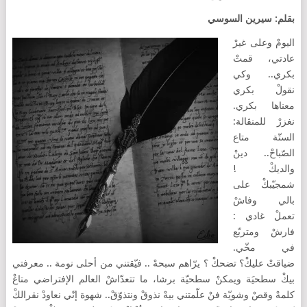
بقلم: سيرين السوسي
اليومْ وعلى غيرْ
عادتي، قمتْ
بكري.. وكي
نقولْ بكري
معناها بكري.
نغزرْ للمنڤالة:
الستّة متاع
الصّباحْ.. دينْ
والديكْ !
شمجيّبكْ على
بالي وفاشْ
تعملْ غادي :
فارشْ ومتربّع
في مخّي.
ضياقتْ عليكْ؟ تضحكْ ؟ يرّاهم سبحهْ .. فيّقتني من أحلى نومة .. معرفتي
بيكْ سطحيَة ويمكنْ سطحيّة برشا، ما تتعدّاشْ العالم الإفتراضي متاعْ
كلمهْ وقصْ وشويّة فنْ علّمتني بيهْ نذوقْ ونتذوّقْ.. شهوة إنّي نعاودْ نقرالكْ