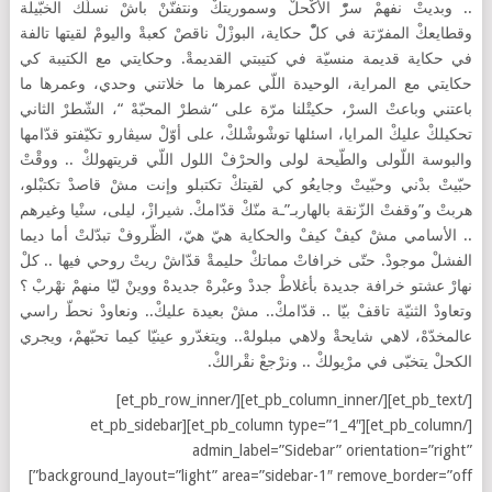
.. وبديتْ نفهمْ سرّْ الأكْحلْ وسموريتكْ ونتفنّنْ باشْ نسلّك الخبّيلة
وقطايعكْ المفرّتة في كلّْ حكاية، البوزْلْ ناقصْ كعبةْ واليومْ لقيتها تالفة
في حكاية قديمة منسيّة في كتيبتي القديمةْ. وحكايتي مع الكتيبة كي
حكايتي مع المراية، الوحيدة اللّي عمرها ما خلاتني وحدي، وعمرها ما
باعتني وباعتْ السرْ، حكيتْلنا مرّة على “شطرْ المحبّهْ “، الشّطرْ الثاني
تحكيلكْ عليكْ المرايا، اسئلها توشْوشْلكْ، على أوّلْ سيڤارو تكيّفتو قدّامها
والبوسة اللّولى والطّيحة لولى والحرْفْ اللول اللّي قريتهولكْ .. ووقْتْ
حبّيتْ بدْني وحبّيتْ وجايعُو كي لقيتكْ تكتبلو وإنت مشْ قاصدْ تكتبْلو،
هربتْ و”وقفتْ الزّنقة بالهاربـ”ـة منّكْ قدّامكْ. شيرازْ، ليلى، سنْيا وغيرهم
.. الأسامي مشْ كيفْ كيفْ والحكاية هيّ هيّ، الظّروفْ تبدّلتْ أما ديما
الفشلْ موجودْ. حتّى خرافاتْ مماتكْ حليمةْ قدّاشْ ريتْ روحي فيها .. كلْ
نهارْ عشتو خرافة جديدة بأغلاطْ جددْ وعبْرهْ جديدهْ ووينْ ليّا منهمْ نهْربْ ؟
وتعاودْ الثنيّة تاقفْ بيّا .. قدّامكْ.. مشْ بعيدة عليكْ.. ونعاودْ نحطّ راسي
عالمخدّهْ، لاهي شايحةْ ولاهي مبلولهْ.. ويتغدّرو عينيّا كيما تحبّهمْ، ويجري
الكحلْ يتخبّى في مرْيولكْ .. ونرْجعْ نقْرالكْ.
[/et_pb_text][/et_pb_column_inner][/et_pb_row_inner]
[/et_pb_column][et_pb_column type=”1_4″][et_pb_sidebar
admin_label=”Sidebar” orientation=”right”
background_layout=”light” area=”sidebar-1″ remove_border=”off”]