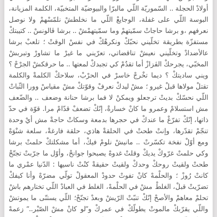
أولادْ الحجلة .. السّموريّة اللّي مالبرّا والبيوضيّة المتخبيّة، الكلمة المزيانة،
البوسة اللّي على غفلة، الوجايعْ اللّي ما نخلطشْ نلمّسْهمْ ولا نوصل
نعرفهم ،و برشا حاجاتْ سمّيتهمْ وما سمّيتهمْشْ .. برشا ڤالونسْ .. كتيبتكْ
مستفزّة بطريقة تخلّيني نحبّكْ ونكرهْكْ في نفسْ الوقتْ ؛ تلعبْ برشا
عالأضدادْ وتخلّيني نعيشْ تناقضاتي، تعرّيني ما غيرْ ما تشاورْ وتبربشْ
المخبّي، يجرحكْ الڤزازْ أما تقدٌمْ كي تجبدكْ لمعتها .. ما حرقكشْ الجرْحْ ؟
ويني ساديتكْ ؟ ديما تخْرجْ خاسرْ في الحرْبْ، سلاحكْ الكلمةْ والكلمة
تقتلْ مولاها قبلْ غيرو ؛ مشْ ليدكْ نعرفْ وقوّتكْ مشْ مقياسْ وورا الثّباتْ
اللّي نحسّكْ بديتْ ترجعلو ويمكنْ لا فما برشا حنانة وضعف .. والضّعف
مش استسلامْ وعمرو ما كانْ خسارةْ، إنّكْ تضعفْ قدّامْ مرا. قوّة في حدّ
ذاتها، إنّكْ تفرّغْ ما عندكْ في حجرها بدمعة وسكاتْ حاجةْ مش أيْ وحدة
تنجّمْ تقدّرها، وإنتْ طحتْ في الحلقةْ هاذي، حلقة فارغةْ، سلعة شنْوَهْ
ومع أوّلْ نفخة تكسّرتْ .. مانيشْ نلومْ فيكْ، أما مشكلتكْ حلمتْ برشا
وكي حلمتْ غرّوكْ يديكْ وقلتْ غدوهْ يصبحوا جوانحْ، وأوّل ما جرّبتْ تجنّحْ
طحتْ ولقيتْ روحكْ وحدكْ ولقيتْ حقيقةْ كنْتْ ناسيها : الدّنيا عمْري ما
كانتْ رُوزْ ؛ والحلْمهْ كانْ تفوتْ حدودْ المعقولْ تولّي مضرّهْ وأنا كيفكْ
تضرّيتْ قبلْ، الغلطْ مشْ في الحلْمهْ، الغلط في العبادْ اللّي تختارهم باشْ
تحلمْ معاهمْ والأصحْ إنّكْ تنبّتْ الرّيشْ وبعدْ تجنّحْ؛ اللّي يستنّى ما يموتشْ
واللّي يقرّبكْ مالموتْ يطولّكْ في عمركْ و”لو كانْ مشْ الصّبْر..” زعمهْ