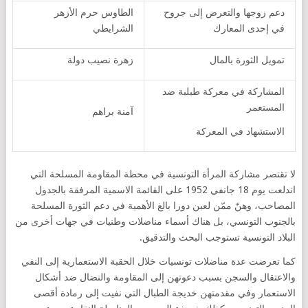
دعم زوجها والتعرض إلى جروح
الطاوس حرم الأزهر
في إحدى المعارك
الشرايطي
تمويل الثورة بالمال
زهرة نصيب دولة
المشاركة في معركة طبلبة ضد
المستعمر
آمنة براهم
الاستشهاد في المعركة
لا تقتصر مشاركة المرأة التونسية في محطة المقاومة المسلحة التي
اندلعت يوم 18 جانفي 1952 على القائمة الاسمية المرفقة بالجدول
المصاحب، وهنّ ممّن لعبن دورا بالغ الأهمية في دعم الثورة المسلحة
بالجنوب التونسي، بل هناك أسماء مناضلات وطنيات في جهات أخرى من
البلاد التونسية تستوجب البحث والتدقيق.
كما تعرضت عدة مناضلات تونسيات خلال الحقبة الاستعمارية إلى النفي
والاعتقال والسجن بسبب دعوتهن إلى المقاومة والنضال ضد أشكال
الاستعمار وفي مقدمتهن خديجة الطبال التي نفيت إلى رمادة أقصى