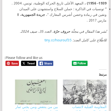
1939- 1956) ،
المعهد الأعلى تاريخ الحركة الوطنية، تونس، 2004 .
“
تونسيات في الذاكرة : حملن السلاح واستشهدن على الميدان
ونفين في رمادة وخضن أشرس المعارك “،
جريدة الجمهورية،
8
مارس 2017 .
نُشر هذا المقال في مجلّة
حروف حرّة
، العدد 35، صيف 2024.
للاطّلاع على كامل العدد:
tiny.cc/hourouf35
Please follow and like us:
مرتبط
المقاومة القبلية لانتصاب
بين من ينتفض ومن يجني ثمار