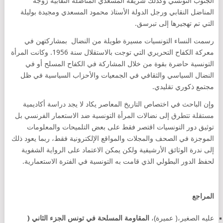
الجنوب التونسي وكذلك شريفة المسعدي المناضلة النقابية زوجة
المناضل النقابي ورجل الدولة الأستاذ محمود المسعدي ومجيدة بوليلة
التي تم تهجيرها إلى تبرسق.
رسمت النساء التونسيات مسيرة طويلة من النضال بمشاركتهن في
معركة الكفاح التحريري التي توجت بالاستقلال سنة 1956. وكانت المرأة
التونسية حاضرة بقوة من خلال المشاركة في الكفاح المسلح أو في
النضال السياسي والثقافي في الجمعيات والأحزاب السياسية في ظل
مجتمع ذكوري تقليدي.
وإن الباحث في اختصاص التاريخ المعاصر يكاد لا يجد دراسة أكاديمية
مستقلة تتطرق إلى نضالات المرأة التونسية ضد الاستعمار الفرنسي بل
توثيق دور التونسيات اقتصر فقط على بعض التلميحات والمعلومات
الموجزة في الصحف والمجلات والمواقع الإلكترونية فقط، ربما يعود ذلك
إلى ندرة الوثائق الأرشيفية ولكن يمكن الاعتماد على الرواية الشفوية
لحفظ الدور البطولي الذي قامت به التونسية في الفترة الاستعمارية.
المراجع
عليه الصغير،( عميرة)،
المقاومة المسلحة في تونس الجزء الثاني (