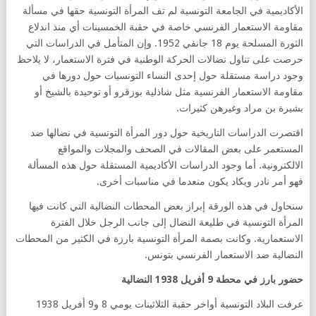
الأكاديمية في الجامعة التونسية لم تف المرأة التونسية حقها في مسألة
مقاومة الاستعمار الفرنسي خاصة في حقبة الخمسينات أي منذ اندلاع
الثورة المسلحة يوم 18 جانفي 1952. وإن المتأمل في الدراسات التي
حرصت على تناول نضالات الحركة الوطنية في فترة الاستعمار، لا يلاحظ
وجود دراسة مستقلة حول إحدى النساء التونسيات حول دورها في
مقاومة الاستعمار الفرنسية مثل شاذلية بوزقرو أو توحيدة بالشيخ أو
بشيرة بن مراد وغيرهن كثيرات.
اقتصرت الدراسات التاريخية حول دور المرأة التونسية في نضالها ضد
المستعمر على بعض المقالات في الصحف والمجلات والمواقع
الالكترونية. أما وجود الدراسات الأكاديمية المستقلة حول هذه المسألة
فهو أمر نادر ويكاد يكون منعدما في مناسبات أخرى.
سنحاول في هذه الورقة إبراز بعض المحطات النضالية التي كانت فيها
المرأة التونسية في طليعة النضال إلى جانب الرجل خلال الفترة
الاستعمارية. وكانت بصمة المرأة التونسية بارزة في الكثير من المحطات
النضالية ضد الاستعمار الفرنسي بتونس.
حضور بارز في محطة 9 أفريل 1938 النضالية
عرفت البلاد التونسية أواخر حقبة الثلاثينات يومي 8 و9 أفريل 1938