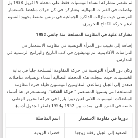
لم تقتصر مشاركة النساء التونسيات فقط على محطة 9 افريل 1938 بل
تواصلت في الفترات الموالية، وشاركن في كل حراك مناهضا للاستعمار
الفرنسي حيث مازالت الذاكرة الجماعية في تونس تحتفظ بجهود النسوة
لدعم حركة الكفاح التحريري.
مشاركة علنية في المقاومة المسلحة
منذ
جانفي 1952
إضافة إلى تغييب دور المرأة التونسية في مقاومة الاستعمار في
الدراسات الأكاديمية، تم تهميشهن في كتب التاريخ والبرامج الرسمية في
المدارس.
وكان دور المرأة التونسية في حركة المقاومة المسلحة جليا في بداية
الخمسينات حيث سجلت هذه المحطة النضالية أسماء تونسيات مناضلات
صعدن إلى الجبل وساعدن المقاومين التونسيين طيلة فترة المقاومة
المسلحة التي يسميها المستعمر ”
حركة الفلاقة”. و
سنستعرض هنا أسماء
المناضلات التونسيات اللاتي لعبن دورا بارزا في حركة التحرير الوطني
خاصة في الفترة التي امتدت بين 1952 و1954 (انظر الجدول أدناه).
دورها في مقاومة الاستعمار
اسم المناضلة
الصعود إلى الجبل رفقة زوجها
خضراء الزيدية