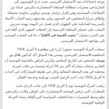
موجة إحتجاجات ضد الاستعمار الفرنسي حيث خرج التونسيون إلى
الشارع في مسيرات لمطالبة السلطة الاستعمارية بتكريس جملة من
الإصلاحات السياسية وهي إقرار برلمان تونسي وتكوين حكومة مستقلة
وإطلاق سراح المعتقلين في السجون وفي مقدمتهم زعيم الشباب الأستاذ
بالمدرسة الصادقية علي البلهوان الذي فصل عن المهنة بتهمة تحريض
الشباب على عصيان السلطة الفرنسية إثر الخطاب الشهير الذي ألقاه في
مقر الحزب بعنوان
” نصيب الشبيبة في الكفاح”،
دعا فيه الشباب التونسي
إلى مواجهة الاستعمار الفرنسي.
سجلت المرأة التونسية حضورا بارزا في مظاهرة 9 أفريل 1938
المناهضة للاستعمار الفرنسي. وضمن هذا السياق أكد الدكتور
عادل بن
يوسف
المختص في التاريخ المعاصر والزمن الراهن بالجامعة التونسية أن
التقارير سجلت مشاركة أكثر من 50 امرأة تونسية من فئات عمرية
مختلفة في هذه المحطة النضالية وكان في طليعة المشاركات في أحداث
9 أفريل 1938 بنات أخت الزعيم الحبيب بورقيبة وخديجة الطبال.
رفعت المرأة التونسية يوم 9 أفريل 1938 إلى جانب الرجل عديد
الشعارات التي ترفض الوصاية الاستعمارية على الوطن وكانت زغاريدهن
تعلو وسط المسيرات دعما للخطب السياسية التي ألقاها زعماء الحركة
الوطنية التونسية.