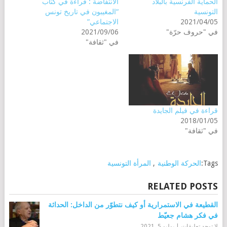
الحماية الفرنسية بالبلاد
الانتفاضة : قراءة في كتاب
التونسية
“المغيبون في تاريخ تونس
2021/04/05
الاجتماعي”
في "حروف حرّة"
2021/09/06
في "ثقافة"
قراءة في فيلم الجايدة
2018/01/05
في "ثقافة"
Tags:
الحركة الوطنية
,
المرأة التونسية
RELATED POSTS
القطيعة في الاستمرارية أو كيف نتطوّر من الداخل: الحداثة
في فكر هشام جعيّط
لا توجد تعليقات
|
يوليو 5, 2021