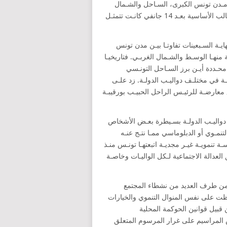
 مـدن تونس الكبرى، السـاحل والشـمال
الشـرقي يوجـد تهميـش سياسي قبـل كل شيء وبالتالي فـإن المطالب الأساسية بعـد 14 جانفي كانـت تتمثـل
يـة السـبعينات تفاوتـا بيـن مدن تونس
نهـا الوسـط والشـمال الغربـي. فتاريخيـا
 محـددة أيـن برز السـاحل التونـسي
هـة في مختلـف دواليـب الدولـة. زد علـى
ـق معارضـة للرئيـس الراحل الحبيـب بورقيبـة
دواليـب الدولـة بسـيطرة بعـض الأشخاص
تنمـوي أو الدبلوماسي ممـا نتـج عنـه
سـة تنمويـة غيـر مجديـة اتبعتهـا تونـس منـذ
العدالة الاجتماعية لـكل الواليـات وخاصـة
ى اليوم من طرف العديد من نشطاء المجتمع
افظت على نفس المنوال التنموي والخيارات
قبيل قوانين الحوكمة المحلية
عض المراسيم على غرار المرسوم المتعلق