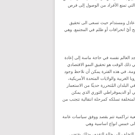
ق التي تمنع الأفراد من الوصول إلى فرص
تمع عادل ومستدام حيث تسعى الى تحقيق
 أيّ انحرافات أو ظلم في المجتمع. وهي
 وجد العالم نفسه في حاجة ماسة إلى إعادة
 في ذلك الوقت هو تحقيق النمو الاقتصادي
ة. في هذه الفترة يمكن أن نلاحظ وجود
ا الغربية والولايات المتحدة الأمريكية،
البلدان المُتحررة حديثًا من الاستعمار
 أو الديموقراطي الثوري الذي يمكن
المتخلفة تسلكه كمرحلة انتقالية تتجنب من
عية تراكمية تتم بقصد ووفق سياسات عامة
ت الى خمس انواع اساسية وهي
لة التخلف إلى حالة التقدم، وذلك يقتضي