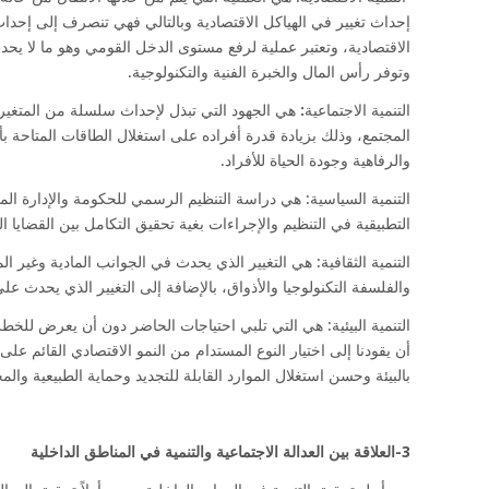
إحداث تغيير في الهياكل الاقتصادية وبالتالي فهي تنصرف إلى إحداث ا
الاقتصادية، وتعتبر عملية لرفع مستوى الدخل القومي وهو ما لا يحدث
وتوفر رأس المال والخبرة الفنية والتكنولوجية.
التنمية الاجتماعية
:
هي الجهود التي تبذل لإحداث سلسلة من المتغيرات
المجتمع، وذلك بزيادة قدرة أفراده على استغلال الطاقات المتاحة 
والرفاهية وجودة الحياة للأفراد.
التنمية السياسية: هي دراسة التنظيم الرسمي للحكومة والإدارة ال
التطبيقية في التنظيم والإجراءات بغية تحقيق التكامل بين القضايا ال
التنمية الثقافية: هي التغيير الذي يحدث في الجوانب المادية وغير الما
والفلسفة التكنولوجيا والأذواق، بالإضافة إلى التغيير الذي يحدث عل
التنمية البيئية: هي التي تلبي احتياجات الحاضر دون أن يعرض للخط
أن يقودنا إلى اختيار النوع المستدام من النمو الاقتصادي القائم عل
بالبيئة وحسن استغلال الموارد القابلة للتجديد وحماية الطبيعية والم
3-العلاقة بين العدالة الاجتماعية والتنمية في المناطق الداخلية