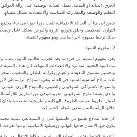
العرق، الديانة أو المدينة. تعمل العدالة الوضعية على إزالة العوائ
التعليم والوظيفة والمشاركة السياسية والاقتصادية بشكل متساوٍ.
يتضح إذن هنا أن العدالة الاجتماعية تلعب دورا حيويا في بناء مج
التوازن المجتمعي وخلق وتوزيع الثروة والفرص بشكل عادل وتصحيح
بذلك ترتبط بمفهوم آخر أساسي وهو مفهوم التنمية.
2
– مفهوم التنمية
يعود مفهوم التنمية إلى فترة ما بعد الحرب العالمية الثانية، عندما
بناء البنية التحتية المدمرة والاقتصادات المنهكة. كان هدف التنمية
وتحسين مستوى المعيشة والعيش بكرامة للبلدان والشعوب المحروم
ثلاث نماذج أساسية للتنمية في العالم وهي: النموذج الرأسمالي لأوروب
والنموذج الاشتراكي السوفييتي والصيني، والنموذج الثوري القومي في 
والذي يشبه الطرح السوفييتي الخروتشوفي عن الطريق اللارأسمالي
اعتباره طريقا تفرضه الظروف الهيكلية والتاريخية الخاصة بالبلدان 
خلالها الرأسمالية وتسعى باتجاه الاشتراكية.
كل هذه النماذج تجتمع في فلسفتها على ان التنمية هي عملية مجتم
يكون فيها الانسان هدفها النهائي ووسيلتها الاساسية. ومنها تفرع
التنمية الاقتصادية: هي العملية التي يتم من خلالها الانتقال من حا