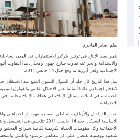
بقلم: صابر الماجري
يتميز نمط الإنتاج في تونس بتركيز الاستثمارات في المدن الساحلي
والاستدامة وانجر عنه تفاوت صارخ جهوي ومحلي. هذا التفاوت أنتج 
الاجتماعية ولعل أبرزها ما وقع خلال 14 جانفي 2011.
قبل هذا التاريخ كان جليا أن المنوال التنموي المتبع منذ الاستقلال 
لانفجار اجتماعي قائما أساسا على الاختلال الكمي والفوارق النوعية
الخدمات، في امتلاك وسائل الإنتاج، في علاقات الإنتاج وخاصة في ال
الاجتماعية.
تتميـز الدواخـل والأرياف والمناطق الفقيـرة بتهميـش اجتماعـي وا
الأساسية للسـكان بعـد 14 جانفـي 2011 تت
الاجتماعية وكل مقومـات الحيـاة الكريمـة لكافـة شـرائح المجتمع وا
شـعبية ووطنيـة تقـضي عـلى كل مظاهـر الرشـوة والغـش والمحسوبية