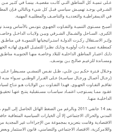
عـلى تنميـة كل المناطق التـي كانـت مقصيـة. بينمـا في كثـير مـن
في الديمقراطيـة والتعدديـة والتناصـف والمطلبيـة المهنية.
أصبـح مسـتوى التنميـة والتفـاوت الجهـوي بتونـس بالأساس ومنـذ نها
الكبرى، السـاحل والشـمال الشـرقي وبيـن ولايـات الداخـل وخاصـة م
وإثـر الاسـتقلال ركـزت الدولـة استـراتيجياتها التنمويـة في مناطـق
كمنطقـة تنميـة ذات أولويـة وذلـك نظـرا للتمثيـل القـوي لهاتـه الج
ذلـك اعتبـار المناطق الداخليـة للبلاد وخاصـة منهـا الجنوبيـة مناط
ومسـاندة للزعيـم صالـح بـن يوسـف.
وخـلال فـترة حكـم بـن علـي، ظـل نفـس التمشـي مسـيطرا عـلى 
(رجـال أعمـال ورجـال سياسـة) عـلى القـرار الوطنـي سـواء منـه ال
تفاقـم التفـاوت الجهـوي. فهـذا التفـاوت بـن الولايات هـو نتـاج لسيا
عقـود ممـا يسـتوجب اعتمـاد سياسـات مسـتقبلية ينتـج عنهـا تحقيـق 
الداخليـة منهـا.
بعد 14 جانفي 2011 وبالرغم من الضغط الهائل الحاصل إل
المدني والحراك الاجتماعي إلا أن الخيارات السياسية المتعاقبة ح
الاقتصادية وقامت بتعزيزه بمجموعة من الإجراءات غير المجدية من 
واللامركزية، الاقتصاد الاجتماعي والتضامني، قانون الاستثمار وب