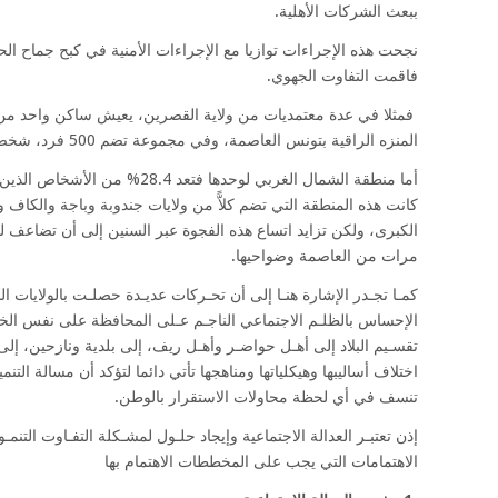
ببعث الشركات الأهلية.
نجحت هذه الإجراءات توازيا مع الإجراءات الأمنية في كبح جماح الحر
فاقمت التفاوت الجهوي.
فمثلا في عدة معتمديات من ولاية القصرين، يعيش ساكن واحد من 
المنزه الراقية بتونس العاصمة، وفي مجموعة تضم 500 فرد، شخص واحد فقط يُعتبر فقيرا.
كانت هذه المنطقة التي تضم كلاًّ من ولايات جندوبة وباجة والكاف
الكبرى، ولكن تزايد اتساع هذه الفجوة عبر السنين إلى أن تضاعف ل
مرات من العاصمة وضواحيها.
الإحساس بالظلـم الاجتماعي الناجـم عـلى المحافظة على نفس الخيار
تقسـيم البلاد إلى أهـل حواضـر وأهـل ريف، إلى بلدية ونازحين، إ
اختلاف أساليبها وهيكلياتها ومناهجها تأتي دائما لتؤكد أن مسالة التن
تنسف في أي لحظة محاولات الاستقرار بالوطن.
إذن تعتبـر العدالة الاجتماعية وإيجاد حلـول لمشـكلة التفـاوت التنمـو
الاهتمامات التي يجب على المخططات الاهتمام بها