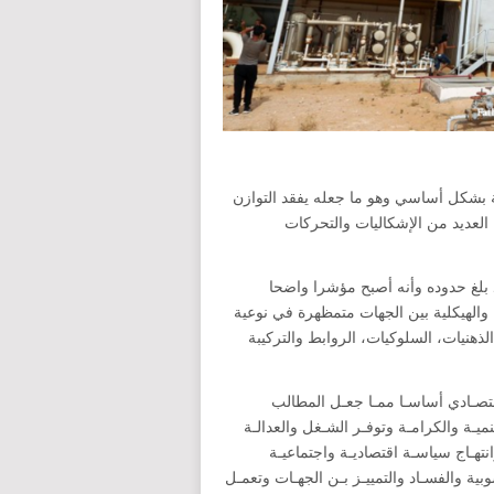
ة بشكل أساسي وهو ما جعله يفقد التوازن
العديد من الإشكاليات والتحركات
قد بلغ حدوده وأنه أصبح مؤشرا واضحا
 والهيكلية بين الجهات متمظهرة في نوعية
ذهنيات، السلوكيات، الروابط والتركيبة
قتصـادي أساسـا ممـا جعـل المطالب
لخـص في التشـغيل والتنميـة والكرامـة وتوفـر الشـغل والعدالـة
نتهـاج سياسـة اقتصاديـة واجتماعيـة
 والفسـاد والتمييـز بـن الجهـات وتعمـل