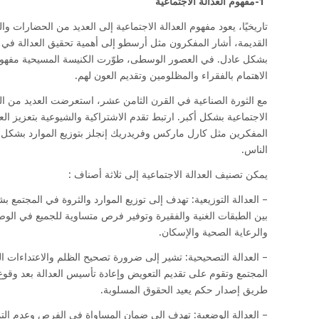
1-مفهوم العدالة
الاجتماعية
تاريخيًا، يعود مفهوم العدالة الاجتماعية إلى العديد من الحضارات والت
القديمة، أشار المفكرون مثل أرسطو إلى أهمية تحقيق العدالة في ا
بشكل عادل. في العصور الوسطى، طوّرت الكنيسة المسيحية مفهوم ال
الاهتمام بالفقراء والمظلومين وتقديم العون لهم.
مع الثورة الصناعية في القرن الثامن عشر، استعرضت العديد من التي
الاجتماعية بشكل أكبر. ارتبط تقدم الاشتراكية والشيوعية بتعزيز الع
المفكرين مثل كارل ماركس وفريدريك إنجلز بتوزيع الموارد بشكل مت
الناس.
يمكن تصنيف العدالة الاجتماعية إلى ثلاثة أصناف :
– العدالة التوزيعية: تهدف إلى توزيع الموارد والثروة في المجتمع
بين الطبقات الغنية والفقيرة وتوفير فرص متساوية للجميع في الوص
والرعاية الصحية والإسكان.
– العدالة التصحيحية: تشير إلى ضرورة تصحيح الظلم والاعتداءات ال
المجتمع وتقوم على تقديم التعويض وإعادة تأسيس العدالة بعد وقوع
طريق إصدار حكم يعيد الحقوق المسلوبة.
– العدالة الوضعية: تهدف إلى ضمان المساواة في الفرص وعدم التم