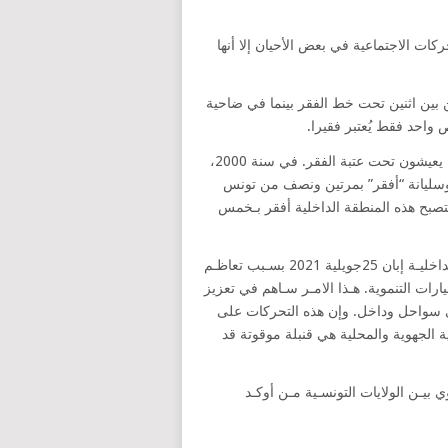
كات الاجتماعية في بعض الأحيان إلا أنها
بين اثنين تحت خط الفقر بينما في ضاحية
أما منطقة الشمال الغربي لوحدها فتعد 28.4% من الأشخاص الذين يعيشون تحت عتبة الفقر. في سنة 2000،
 وسليانة “أفقر” بمرتين ونصف من تونس
تصبح هذه المنطقة الداخلية أفقر بـخمس
كمـا تجـدر الإشارة هنـا إلى أن تحـركات عديـدة حصلـت بالولايات الداخليـة إبان 25جويلية 2021 بسـبب تعاظـم
ات التنموية. هـذا الامـر سـاهم في تعزيز
لى سواحل وداخل. وإن هذه التحركات على
مية الجهوية والمحلية هي قنبلة موقوتة قد
ي بيـن الولايات التونسـية مـن أوكـد