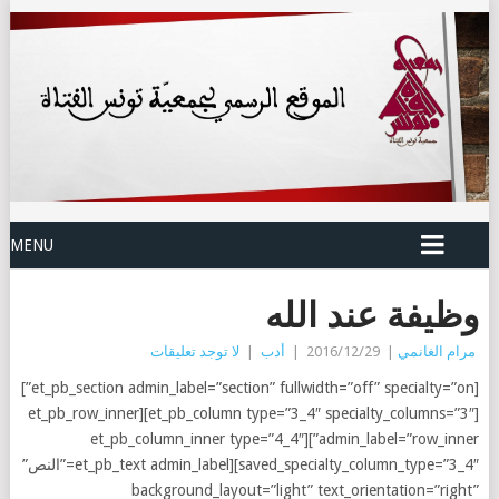
MENU
وظيفة عند الله
مرام الغانمي
|
2016/12/29
|
أدب
|
لا توجد تعليقات
[et_pb_section admin_label=”section” fullwidth=”off” specialty=”on”]
[et_pb_column type=”3_4″ specialty_columns=”3″][et_pb_row_inner
admin_label=”row_inner”][et_pb_column_inner type=”4_4″
saved_specialty_column_type=”3_4″][et_pb_text admin_label=”النص”
background_layout=”light” text_orientation=”right”