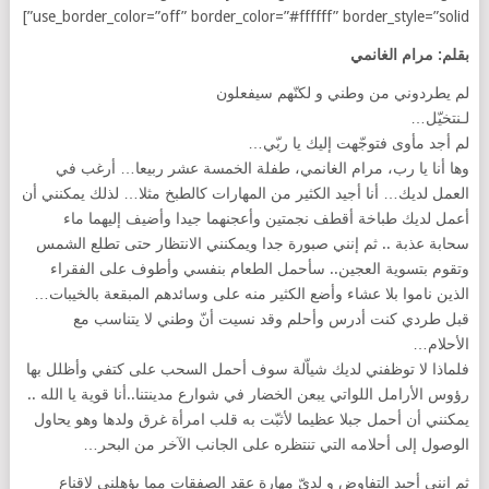
use_border_color=”off” border_color=”#ffffff” border_style=”solid”]
بقلم: مرام الغانمي
لم يطردوني من وطني و لكنّهم سيفعلون
لـنتخيّل…
لم أجد مأوى فتوجّهت إليك يا ربّي…
وها أنا يا رب، مرام الغانمي، طفلة الخمسة عشر ربيعا… أرغب في
العمل لديك… أنا أجيد الكثير من المهارات كالطبخ مثلا… لذلك يمكنني أن
أعمل لديك طباخة أقطف نجمتين وأعجنهما جيدا وأضيف إليهما ماء
سحابة عذبة .. ثم إنني صبورة جدا ويمكنني الانتظار حتى تطلع الشمس
وتقوم بتسوية العجين.. سأحمل الطعام بنفسي وأطوف على الفقراء
الذين ناموا بلا عشاء وأضع الكثير منه على وسائدهم المبقعة بالخيبات…
قبل طردي كنت أدرس وأحلم وقد نسيت أنّ وطني لا يتناسب مع
الأحلام…
فلماذا لا توظفني لديك شياّلة سوف أحمل السحب على كتفي وأظلل بها
رؤوس الأرامل اللواتي يبعن الخضار في شوارع مدينتنا..أنا قوية يا الله ..
يمكنني أن أحمل جبلا عظيما لأثبّت به قلب امرأة غرق ولدها وهو يحاول
الوصول إلى أحلامه التي تنتظره على الجانب الآخر من البحر…
ثم إنني أجيد التفاوض و لديّ مهارة عقد الصفقات مما يؤهلني لإقناع