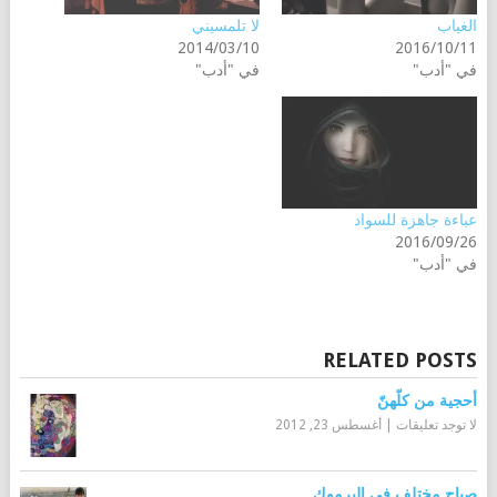
الغياب
لا تلمسيني
2014/03/10
2016/10/11
في "أدب"
في "أدب"
عباءة جاهزة للسواد
2016/09/26
في "أدب"
RELATED POSTS
أحجية من كلّهنّ
لا توجد تعليقات
|
أغسطس 23, 2012
صباح مختلف في اليرموك