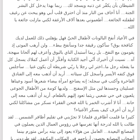
الشيطان بأن يكفّر عن ذنبه ويسجد لك… ربما بهذا يدخل كل البشر
الجنة… أنا أخاف من النار منذ أن احترق قلب أبي وهو يبحث عن رغيف
لطفلته الجائعة… أطعموني بعدها آلاف الأرغفة لكني مازلت جائعة يا
الله…
في الأعياد أنفخ البالونات لأطفال الحيّ فهل يؤهلني ذلك للعمل لديك
كنافخة بوق؟ سأكون رقيقة جدا وسأنفخ ببطء… ولن أرهب الموتى إذ
يقومون مع النفخ.. بل ربما أستبدل الناي بالبوق وأعزف لهم ألحانا مبهجة.
آه… نسيت أن أخبرك أنّي أجيد الكتابة وأفكّر أن أعمل كملاك يسجل كل
ما يفعله رجل ما..اختر لي رجلا يا ربّي شريطة أن يكون غنيا… سأجلس
فوق كتفه الأيسر وأسجل كل سيئاته… أريد أن أذهب معه إلى الفنادق
الفاخرة وأكتب في سجله: إنه يضاجع امرأة بيضاء شعرها أسود وعيناها
عسليتان وجسدها لين مثل الإسفنج… ولديها كومة من الأطفال الجوعى
يلعبون في حي شعبي ريثما تعود إليهم بالطعام. أريد أن أذهب معه إلى
حانة… أنا لا أشرب الخمر يا الله فنحن الفقراء نسكر من مشاكلنا لكني
أريد أن أعرف كيف يسكر الأغنياء؟
كثيرا ما قلمت أظافري فلماذا لا تجرّبني في تقليم أظافر الشمس… لقد
طالت يا الله لدرجة أنها تغرسها في رؤوس العمال الذين يعملون في
المصانع البعيدة… العامل من هؤلاء يعود إلى بيته برأس متورم بينما
أصحاب المصانع يحصون أرباحهم في المكاتب المكيفة.. لقد طردوني يا