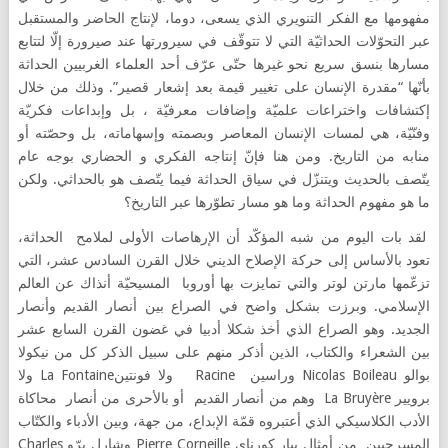
مفهومها مع الفكر التنويري الذي يسعى، دوما، لإنتاج الحاضر والمستقبل
عبر التحوّلات الحداثيّة التي لا تتوقّف في سيرورتها عند صيرورة إلّا لتتابع
مسارها بنسق سريع نحو غيرها حتّى عرّف أحد العلماء الغربيين الحداثة
بأنّها “مقدرة الإنسان على تغيير قيمة بعد إشعار قصير”. وذلك من خلال
إكتشافات واختراعات علميّة وإضافات معرفيّة ، بل وإبداعات فكريّة
وفنّيّة، هي لمسات الإنسان المعاصر وبصمته وإسهاماته، بل وحصّته أو
منابه من التاريخ. ومن هنا فإنّ إنتاجه الفكري و الحضاري بوجه عام
يتّصف بالحديث ويتنزّل في سياق الحداثة فيما يتّصف هو بالحداثي. ولكن
ما هو مفهوم الحداثة وما هو مسار تطوّرها عبر التاريخ؟
لقد بات اليوم من شبه المؤكّد أن الإرهاصات الأولى لملامح الحداثة،
تعود بالأساس إلى حركة الإصلاح الديني خلال القرن السادس عشر، التي
تزعّمها مارتن لوتر والتي تمايزت بها أوروبا المسيحيّة أنذاك عن العالم
الإسلامي. وبرزت بشكل واضح في الصراع بين أنصار القديم وأنصار
الجديد. وهو الصراع الذي أخذ شكلا أدبيا في غضون القرن السابع عشر
بين الشعراء والكتاب، الذين أذكر منهم على سبيل الذكر كل من نيكولا
بوالو Nicolas Boileau وراسين Racine ولا فونتينLa Fontaine ولا
برويير La Bruyère وهم من أنصار القديم أو بالأحرى من أنصار محاكاة
الأدب الكلاسيكي الذي أعتبروه قمّة الإبداع، من جهة، وبين الأدباء والكتّاب
المسرحيين من أمثال بيار كورناي Pierre Corneille وشارل برّو Charles