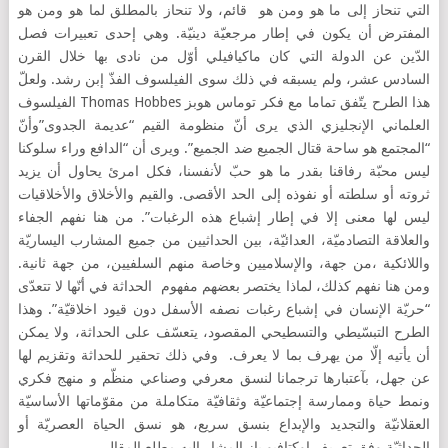
التي تنحاز إلى ما هو ومن هو قائم، ولا تنحاز بالمطلق لما هو ومن هو
المفترض أن يكون في إطار مرجعيّة دينيّة. وهي إحدى تعبيرات فصل
الدّين عن الدولة التي كان ماكيافيلي أوّل من نادى بها خلال القرن
السادس عشر، ولم يسبقه في ذلك سوى الفيلسوف الفذّ إبن رشد. ولعلّ
هذا الطرح يتّفق تماما مع فكر توماس هوبز Thomas Hobbes الفيلسوف
العلماني الإنجليزي الذي يرى أنّ منظومة القيم “عديمة الجدوى”وأنّ
“المجتمع هو ساحة قتال الجميع ضد الجميع”. ويرى أن “الدافع وراء سلوكنا
ليس محبّة رفاقنا بقدر ما هو حبّ لأنفسنا، فكل امرئ يحاول أن يزيد
ثروته أو سلطته أو نفوذه إلى الحد الأقصى. والقيم والأخلاق والأخلاقيات
ليس لها معنى إلا في إطار إشباع هذه الرغبات”. من هنا نفهم الجفاء
والعلاقة التصادميّة، العدائيّة، بين الحداثيين من جميع المشارب اليساريّة
واللائكية ،من جهة، والإسلاميين وخاصة منهم السلفيين، من جهة ثانية.
ومن هنا نفهم كذلك، لماذا يختصر بعضهم مفهوم الحداثة في أنّها لا تتعدّى
“حريّة الإنسان في إشباع رغبات نصفه الأسفل دون قيود اخلاقيّة”. وهذا
الطرح التبسّيطي والتسطيحي المقصود، يتعسّف على الحداثة، ولا يمكن
أن يأتيه إلّا من يهرف بما لا يعرف. وفي ذلك تحقير للحداثة وتقزيم لها
عن جهل، بآعتبارها ترجمانا لنسق معرفي وصناعي منظّم و منهج فكري
ونمط حياة وممارسة إجتماعيّة وثقافيّة متكاملة من مقوّماتها الأساسيّة
العقلانيّة والتجديد والإبداع بنسق سريع، هو نسق الحياة العصريّة أو
الحداثيّة وفق تعريف اوكتافيو باز المشار إليه مطلع المقال.