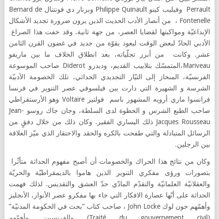
Perrault وفيليب كينو Philippe Quinault وبرنار دي فونتنال Bernard de
Fontenelle ، من أنصار الأدب الحديث الذين يرون ضرورة تجديد الأشكال
الإبداعيّة ومواكبتها لقضايا العصر، من جهة ثانية. وقد خفت هذا الصراع
الأدبي الحادّ لبعض الوقت ليعود بقوّة من جديد في غضون القرن الثامن
عشر. وكانت من أبرز تجلّياته، بعد انطلاق الخلاف ما بين ماريفو
Mariveau،المتمسّك بتلابيب القديم، وديدرو Diderot صاحب الموسوعة
الفرنسيّة، المنحاز إلى التيّار التجديدي الحداثي، تلك الخصومة الأدبيّة
الشرسة و الشهيرة التي دارت بين فيلسوفي عصر التنوير في فرنسا
فرانسوا ماري أرويه المشهور باسم فولتير Voltaire وهو الأرستقراطي
صاحب الطبع الشرس و الحظوة لدى السلطة، وجان جاك روسو Jean-
Jacques Rousseau ذلك اليساري الفقير. وكان ذلك من خلال دفقٍ من
الرسائل المتبادلة والتي طفحت بالكره والحقد والاحتقار الذي ميّز العلاقة
بين الرجلين.
وكان من نتائج هذا الحراك والخصومات أن أصبح مفهوم الحداثة متأثّرا
بتصورات ورؤى مفكري التنوير الذين هاموا بالديمقراطيّة والحريّة
والعقلانيّة العلمانيّة والتقدّم المادّي حدّ العشق والتقديس. لذلك فهمت
الحداثة على أنّها عصارة الافكار التي جاء بها مفكرو عصر الأنوار، الأنجليز
وأهمّهم جون لوك John Locke ، صاحب كتاب ”بحث في الحكومة المدنيّة”
(Traité du gouvernement civil) والفرنسيين وأهمّهم