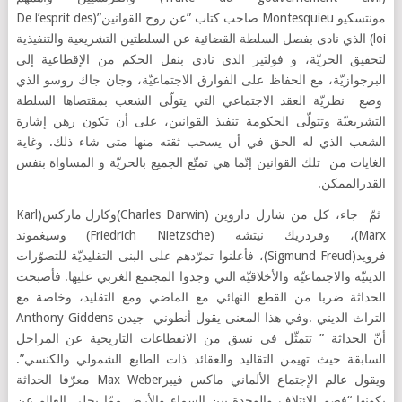
مونتسكيو Montesquieu صاحب كتاب ”عن روح القوانين”(De l’esprit des
loi) الذي نادى بفصل السلطة القضائية عن السلطتين التشريعية والتنفيذية
لتحقيق الحريّة، و فولتير الذي نادى بنقل الحكم من الإقطاعية إلى
البرجوازيّة، مع الحفاظ على الفوارق الاجتماعيّة، وجان جاك روسو الذي
وضع نظريّة العقد الاجتماعي التي يتولّى الشعب بمقتضاها السلطة
التشريعيّة وتتولّى الحكومة تنفيذ القوانين، على أن تكون رهن إشارة
الشعب الذي له الحق في أن يسحب ثقته منها متى شاء ذلك. وغاية
الغايات من تلك القوانين إنّما هي تمتّع الجميع بالحريّة و المساواة بنفس
القدرالممكن.
ثمّ جاء، كل من شارل داروين (Charles Darwin)وكارل ماركس(Karl
Marx)، وفردريك نيتشه (Friedrich Nietzsche) وسيغموند
فرويد(Sigmund Freud)، فأعلنوا تمرّدهم على البنى التقليديّة للتصوّرات
الدينيّة والاجتماعيّة والأخلاقيّة التي وجدوا المجتمع الغربي عليها. فأصبحت
الحداثة ضربا من القطع النهائي مع الماضي ومع التقليد، وخاصة مع
التراث الديني .وفي هذا المعنى يقول أنطوني جيدن Anthony Giddens
أنّ الحداثة ” تتمثّل في نسق من الانقطاعات التاريخية عن المراحل
السابقة حيث تهيمن التقاليد والعقائد ذات الطابع الشمولي والكنسي”.
ويقول عالم الإجتماع الألماني ماكس فيبرMax Weber معرّفا الحداثة
بكونها “فصم الإئتلاف والوحدة بين السماء والأرض ممّا يجلي العالم عن