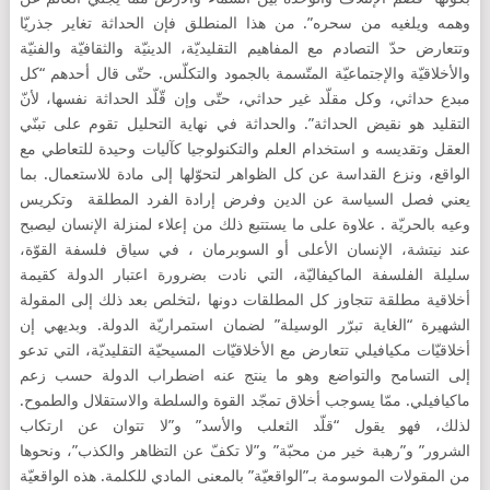
وهمه ويلغيه من سحره”. من هذا المنطلق فإن الحداثة تغاير جذريّا
وتتعارض حدّ التصادم مع المفاهيم التقليديّة، الدينيّة والثقافيّة والفنيّة
والأخلاقيّة والإجتماعيّة المتّسمة بالجمود والتكلّس. حتّى قال أحدهم “كل
مبدع حداثي، وكل مقلّد غير حداثي، حتّى وإن قّلّد الحداثة نفسها، لأنّ
التقليد هو نقيض الحداثة”. والحداثة في نهاية التحليل تقوم على تبنّي
العقل وتقديسه و استخدام العلم والتكنولوجيا كآليات وحيدة للتعاطي مع
الواقع، ونزع القداسة عن كل الظواهر لتحوّلها إلى مادة للاستعمال. بما
يعني فصل السياسة عن الدين وفرض إرادة الفرد المطلقة وتكريس
وعيه بالحريّة . علاوة على ما يستتبع ذلك من إعلاء لمنزلة الإنسان ليصبح
عند نيتشة، الإنسان الأعلى أو السوبرمان ، في سياق فلسفة القوّة،
سليلة الفلسفة الماكيفاليّة، التي نادت بضرورة اعتبار الدولة كقيمة
أخلاقية مطلقة تتجاوز كل المطلقات دونها ،لتخلص بعد ذلك إلى المقولة
الشهيرة “الغاية تبرّر الوسيلة” لضمان استمراريّة الدولة. وبديهي إن
أخلاقيّات مكيافيلي تتعارض مع الأخلاقيّات المسيحيّة التقليديّة، التي تدعو
إلى التسامح والتواضع وهو ما ينتج عنه اضطراب الدولة حسب زعم
ماكيافيلي. ممّا يسوجب أخلاق تمجّد القوة والسلطة والاستقلال والطموح.
لذلك، فهو يقول “قلّد الثعلب والأسد” و”لا تتوان عن ارتكاب
الشرور” و”رهبة خير من محبّة” و”لا تكفّ عن التظاهر والكذب”، ونحوها
من المقولات الموسومة بـ”الواقعيّة” بالمعنى المادي للكلمة. هذه الواقعيّة