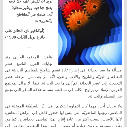
نريد ان نقبض عليه حيّا فانه
يفتح جناحيه ويطير متحوّلا
الى قبضة من المقاطع
والحرو
ف»
(أوكتافيو باز، الحائز على
جائزة نوبل للآداب 1990)
—
يناقش المجتمع الغربي منذ
نهايات القرن التاسع عشر
مسألة ما بعد الحداثة في إطار إعادة تقييمٍ شاملةٍ للمفاهيم الحديثة في
الثقافة و الهويّة والتاريخ والأدب والفن. لأنّه مرّ بعد، من مرحلة عصر
التحديث إلى عصر الحداثة، ثم ّإلى ما بعد الحداثة. فيما لا يزال المجتمع
العربي الإسلامي يراوح مكانه في مناقشة مسألة علاقة التنافر التي تجمع
بين المسلم والحداثة.
ولا يجادل أحد، مهما كان انتماؤه الفكري، في أنّ للسلفيّة الموغلة في
الماضي، رؤيتها الماضويّة التي ليس لها حضور فاعل في الراهن المعاش.
لأنّها بالأساس ليست أكثر من إعادة إنتاج لهذا الماضي بحذافيره، كما هو،
بغثّه وسمينه، و دون زيادة أو نقصان. فهي بهذا المعنى، تتعارض في