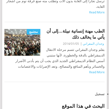
ترسل نجارا إلى الغابة بدون آلات وتطلب منه صنع غرفة نوم من أشجار
الغابة،
Read More
الطب مهنة إنسانية نبيلة…إلى أن
مجتمع
يأتي ما يخالف ذلك
وجدان المقراني
|
2014/01/05
بقلم وجدان المقراني تتسم مرحلة الانتقال
الديمقراطي بالدقة والخطورة، لأنها ستبني
أسس النظام الديمقراطي الجديد الذي يجب أن يتم بأدنى الأضرار
والخسائر وبأهم المنافع والمصالح، وتعد الإضرابات والاعتصامات
Read More
POSTS
تسجيل
NAVIGATION
البحث في هذا الموقع