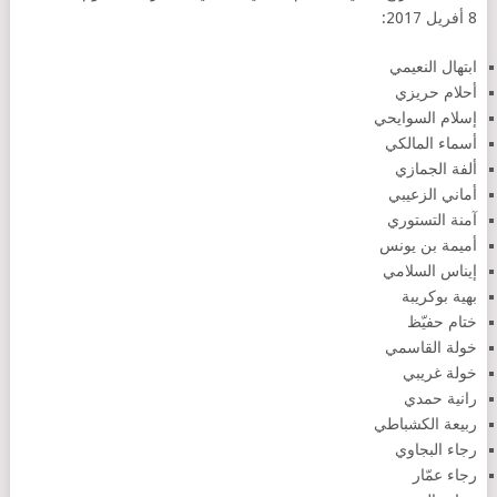
8 أفريل 2017:
ابتهال النعيمي
أحلام حريزي
إسلام السوايحي
أسماء المالكي
ألفة الجمازي
أماني الزعيبي
آمنة التستوري
أميمة بن يونس
إيناس السلامي
بهية بوكريبة
ختام حفيّظ
خولة القاسمي
خولة غريبي
رانية حمدي
ربيعة الكشباطي
رجاء البجاوي
رجاء عمّار