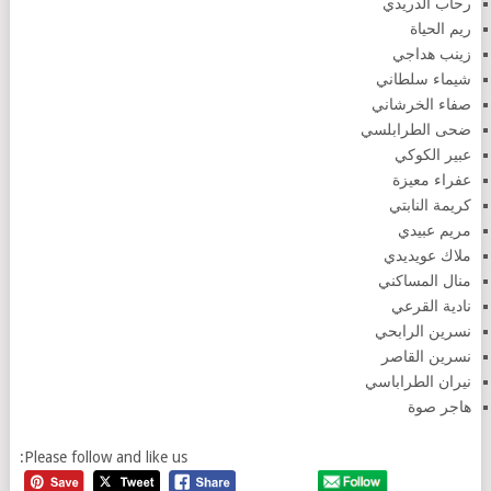
رحاب الدريدي
ريم الحياة
زينب هداجي
شيماء سلطاني
صفاء الخرشاني
ضحى الطرابلسي
عبير الكوكي
عفراء معيزة
كريمة النابتي
مريم عبيدي
ملاك عويديدي
منال المساكني
نادية القرعي
نسرين الرابحي
نسرين القاصر
نيران الطراباسي
هاجر صوة
Please follow and like us: