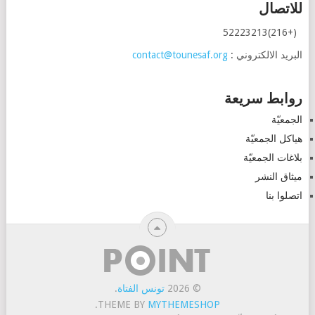
للاتصال
(+216)52223213
البريد الالكتروني :
contact@tounesaf.org
روابط سريعة
الجمعيّة
هياكل الجمعيّة
بلاغات الجمعيّة
ميثاق النشر
اتصلوا بنا
© 2026
تونس الفتاة
.
.
THEME BY
MYTHEMESHOP