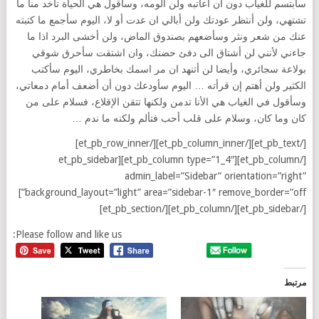
سأبتسم للغياب دون أن أعاتبه ولن ألومه، وسأقول هي الحياة تأخد منا ما
تشتهي، ولن أنتظر عودتك ولن أبالي ان عدت أو لا، اليوم سأجمع ما كتبته
عنك من شعر ونثر وسأضعهم بصندوق الماض، ولن أخشى البرد اذا ما
جاءني لأنني لن أشتاق الى دفئ حضنك، وان اشتقت سأحرق شوقي
بولاعة سجائري، وأيضا لن أتنهد ان مر اسمك بخاطري، اليوم سأكتب
الكثير ولن أهتم إن قرأته … اليوم سأودعك دون أن أضعف أمام دمعاتي،
وسأقول في الغياب هي الأنا تدمن ولكنها تتقن الإقلاع، فسلام على من
كان وما كان، وسلام على قلب أحب فتألم ولكنه ما ندم …
[/et_pb_text][/et_pb_column_inner][/et_pb_row_inner]
[/et_pb_column][et_pb_column type=”1_4″][et_pb_sidebar
admin_label=”Sidebar” orientation=”right”
background_layout=”light” area=”sidebar-1″ remove_border=”off”]
[/et_pb_sidebar][/et_pb_column][/et_pb_section]
Please follow and like us:
مرتبط