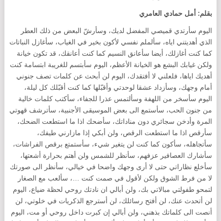
بقلم: أمل حمادي العامري
اليوم سأرتدي قميصي المفضل لديك، وسأرشّ البعض من ذلك العطر
الذي أهديتني اياه، سألملم نفسي لأكون بخير في الغياب، سأغازل النباتات
كما كنت أغازلك، أيضا سأعانق النسيم كما كنت أعانقك، قد تكون خيانة
ولكن غيابك البشع هو الخيانة الأعظم، اليوم سأبتسم للغريبة ابتسامة كنت
أهديك اياها، فلعلني لا أفتقدك، اليوم لن أبحث عن كلمات تصف جنوني
أمام وجهك، وسأزداد عشقا لوحدتي وأقبّلها كما كنت أقبّلك كل ليلة،
اليوم سأسخر من اللهفة وسألتمس عذرا للجفاء، سأكتب كلمات خالية
من جنون الحب، سأستمع الى بعض الموسيقى الأجنبية، سأترشف قهوتي
المرة وأدخن سجائري دون مناداتك، سأضحك اذا ما استطعت الضحك،
سأرقص اذا ما استطعت الرقص، ولن أبكي إذا مازارني طيفك،
سأتجاهله، سأكون كما كنت لن يتغير شيء، سأستمتع برقص الفراشات،
سأشارك العصافير عزفهم، سأنظر للشمس ولن أهتم بحرارة أشعتها،
سأخلع نظاراتي حتى لا أرى وجهك واضحا في خيالي، سأنظر الى صورتك
لا من فرط الشوق ولكن لأقول في صمت كنت …، سألعب مع الصغار
لتمحو طفولتي مبالاتي بك، ولن أبالي ان نادتك روحي لحظة ضياع، اليوم
لن أتحدث عنك، لن أفتح رسائلك، لن أسترجع الذكريات في خلوتي، لن
أنصت الى كلماتك بذهني، ولن أبالي إن كبرت داخل روحي أو مت، اليوم