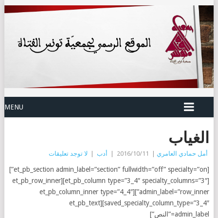
MENU
الغياب
أمل حمادي العامري
|
2016/10/11
|
أدب
|
لا توجد تعليقات
[et_pb_section admin_label=”section” fullwidth=”off” specialty=”on”]
[et_pb_column type=”3_4″ specialty_columns=”3″][et_pb_row_inner
admin_label=”row_inner”][et_pb_column_inner type=”4_4″
saved_specialty_column_type=”3_4″][et_pb_text
admin_label=”النص”]