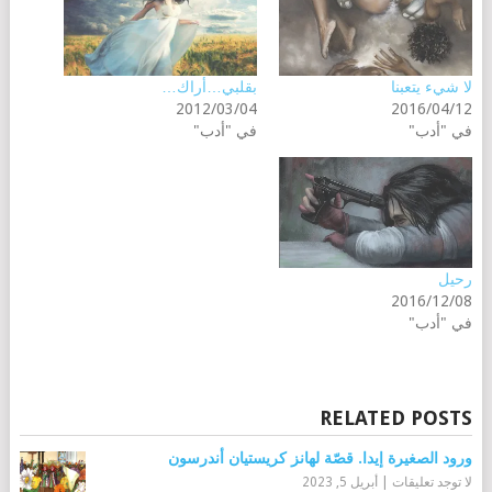
لا شيء يتعبنا
بقلبي…أراك…
2012/03/04
2016/04/12
في "أدب"
في "أدب"
رحيل
2016/12/08
في "أدب"
RELATED POSTS
ورود الصغيرة إيدا. قصّة لهانز كريستيان أندرسون
لا توجد تعليقات
|
أبريل 5, 2023