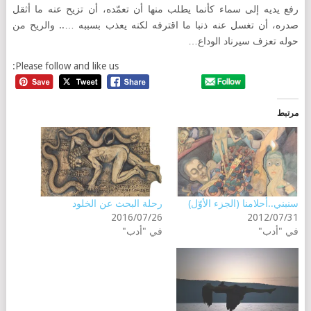
رفع يديه إلى سماء كأنما يطلب منها أن تعمّده، أن تزيح عنه ما أثقل
صدره، أن تغسل عنه ذنبا ما اقترفه لكنه يعذب بسببه ….. والريح من
حوله تعزف سيرناد الوداع…
Please follow and like us:
مرتبط
سنبني..أحلامنا (الجزء الأوّل)
رحلة البحث عن الخلود
2016/07/26
2012/07/31
في "أدب"
في "أدب"