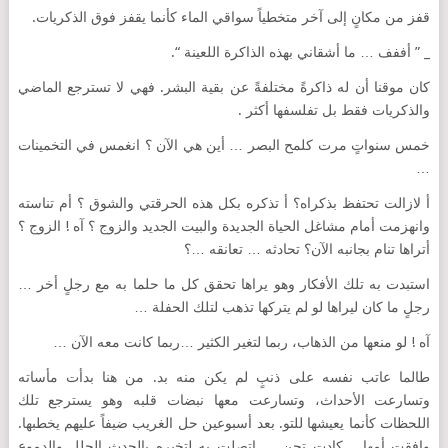
قفز من مكانٍ إلى آخر متخطياً سواقي الماء كأنما يقفز فوق الذكريات.
_ ” أففف … ما أشقاني بهذه الذاكرة اللعينة “.
كان موقنا أن له ذاكرةً مختلفةً عن بقية البشر. فهي لا تسترجع الماضي
والذكريات فقط بل تفلسفها أكثر .
خمس سنواتٍ مرت كلمح البصر … أين هي الآن ؟ انغمس في التخمينات
…
أ لازالت تحتفظ بذكراه؟ أ تذكره بكل هذه الحرقتي والشوق ؟ أم تناسته
وانهزمت أمام مشاغل الحياة الجديدة والبيت الجديد والزوج ؟ آه ! الزوج ؟
أتراها تنام بجانبه الآن؟ تحادثه … تعانقه …؟
استبدت به تلك الأفكار وهو يراها تحقق كل ما حلما به مع رجلٍ أخر …
رجلٍ ما كان ليراها لو لم يتركها تذهب لتلك الحفلة …
آه ! لو منعها من الذهاب، ربما لتغير الكثير …ربما كانت معه الآن …
طالما عاتب نفسه على ذنبٍ لم يكن منه بد. من هنا بدأت مأساته
وتسارعت الأحداث، وتسارعت معها نبضات قلبه وهو يسترجع تلك
اللحظات كأنما يعيشها للتو. بعد أسبوعين حل الغريب ضيفاً عليهم يخطبها.
وافقت أمها …كادت تجن … اتصلت به لتخبره بالحدث الجلل والدموع