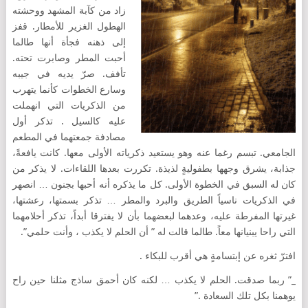
زاد من كآبة المشهد ووحشته
الهطول الغزير للأمطار. قفز
إلى ذهنه فجأة أنها طالما
أحبت المطر وصابرت تحته.
تأفف. صرّ يديه في جيبه
وسارع الخطوات كأنما يتهرب
من الذكريات التي انهملت
عليه كالسيل . تذكر أول
مصادفة جمعتهما في المطعم
الجامعي. تبسم رغما عنه وهو يستعيد ذكرياته الأولى معها. كانت يافعةً،
جذابة، يشرق وجهها بطفوليةٍ لذيذة. تكررت بعدها اللقاءات. لا يذكر من
كان له السبق في الخطوة الأولى. كل ما يذكره أنه أحبها بجنون … انصهر
في الذكريات ناسياً الطريق والبرد والمطر … تذكر بسمتها، رعشتها،
غيرتها المفرطة عليه، وعدهما لبعضهما بأن لا يفترقا أبداً، تذكر أحلامهما
التي راحا يبنيانها معاً. طالما قالت له ” أن الحلم لا يكذب ، وأنت حلمي”.
افترّ ثغره عن إبتسامةٍ هي أقرب للبكاء .
_” ربما صدقت. الحلم لا يكذب … لكنه كان أحمق ساذج مثلنا حين راح
يوهمنا بكل تلك السعادة .”