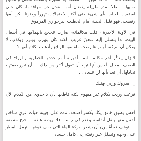
تغلبها … ظلا لمدةٍ طويلة يقنعان أمها لتعدل عن موافقتها، كان على
استعداد للقيام بأي شيء حتى أكثر الاحتمالات تهوراً وجنونا. لكن أمها
رفضت، فهو قليل الحيلة أمام الخطيب البرجوازي المرموق.
في الآونة الأخيرة ، قلت مكالماته، صارت تتحجج بانهماكها في أشغال
البيت. بدأ يتسلل إليه شعورٌ غريب، لكنه كان يتهرب ويبرر ويكذب. لا
يمكن أن تتركه، أو تراها رضخت لقسوة الواقع وأذعنت لكلام أمها ؟
لا زال يتذكّر آخر مكالمة لهما، أخبرته أنهم حددوا الخطوبة والزواج في
الصيف المقبل. أحس أنها تريد أن تقول أكثر من ذلك … أن تبرر صمتها،
تخاذلها، أن تعد بأنها لن تنساه …
_ ” مبروك وربي يهنيك “
فزعت وردت بكلام غير مفهوم لكنه قاطعها بأن لا جدوى من الكلام الآن
…
أحس بضيقٍ خانق يكاد يكسر أضلعه، ندت على جبينه حبات عرقٍ ساخن
أحس معها بثقل أنفاسه وخدر في رأسه. فك ربطة عنقه … فتح معطفه
… توقف فجأةً دون أن يشعر ببركة الماء التي يقف فوقها. انهمل المطر
على وجهه وتسلل عبر رقبته إلى كامل جسده.