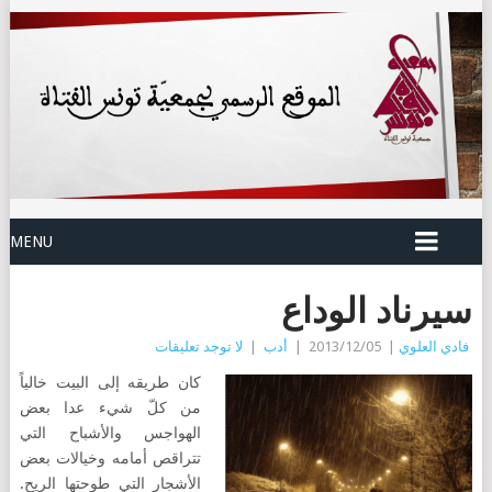
MENU
سيرناد الوداع
فادي العلوي
|
2013/12/05
|
أدب
|
لا توجد تعليقات
كان طريقه إلى البيت خالياً
من كلّ شيء عدا بعض
الهواجس والأشباح التي
تتراقص أمامه وخيالات بعض
الأشجار التي طوحتها الريح.