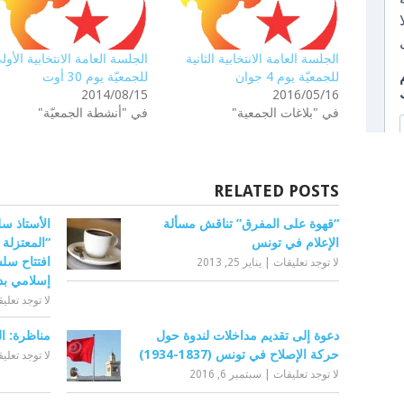
الجلسة العامة الانتخابية الثانية
الجلسة العامة الانتخابية الأول
للجمعيّة يوم 4 جوان
للجمعيّة يوم 30 أوت
2014/08/15
2016/05/16
في "بلاغات الجمعية"
في "أنشطة الجمعيّة"
RELATED POSTS
“قهوة على المفرق” تناقش مسألة
الأستاذ س
الإعلام في تونس
“المعتزلة 
افتتاح سل
لا توجد تعليقات
|
يناير 25, 2013
إسلامي بد
لا توجد تعلي
دعوة إلى تقديم مداخلات لندوة حول
مناظرة: ال
حركة الإصلاح في تونس (1837-1934)
لا توجد تعلي
لا توجد تعليقات
|
سبتمبر 6, 2016