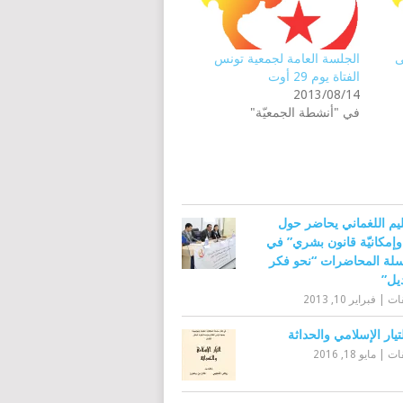
ى
الجلسة العامة لجمعية تونس
الفتاة يوم 29 أوت
2013/08/14
في "أنشطة الجمعيّة"
ليم اللغماني يحاضر حول
وإمكانيّة قانون بشري” في
سلة المحاضرات “نحو فكر
يل”
قات
|
فبراير 10, 2013
تيار الإسلامي والحداثة
قات
|
مايو 18, 2016