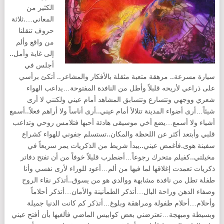
الكثير من
المعاني….ثلاثة
حروف تنقلنا
من واقع وألم
إلى غاية وأمل..
أجلس في
سيارة مسرعة.. مرهقة متعبة مثقلة بالأفكار والمشاعر.. أتكئ برأسي
على ذراعي لأريحه قلبلاً وأطل من النافدة المفتوحة…يداعب الهواء
شعري ووجهي وتتسارع وتتسابق المشاهد أمام عيني ولكنني لا أرى
شيئاً…أرى أضواء المدينة تتلالأ أمام عيني..أرى أناساً ولا أراهم فعلاً..أسمع
أشياء ولا أسمع…يضع أخي موسيقى هادئة أحبها فتلامس روحي وتداعب
قلبي وأبتعد أكثر عن اللحظة والمكان..تستسلم جفوني للهواء كشراع
سفينة هوى.فأغمض عيني..يبدأ شريط من الذكريات يمر سريعاً في
مخيلتي..كفيلم متحرك رجوعاً…أضطرب قليلاً خوفاً من أن تفتح دفاتر
ذكريات تعمدت إغلاقها لما فيها من ألم…أعود للوراء لأرى نفسي وأنا
طفلة تطل من نافدة مشابهة ووالدي هو من يسوق..أتذكر نقاء الروح
وصفاء الدهن وراحة البال…أتذكر الطمأنينة والأمان…أتذكر أحلاماً
وأحلام…أحلام طفولة ومراهقة وبلوغ…أتذكر كم كانت الدنيا جميلة
وبسيطة ومبهجة…تعترضني بعض كوابيس الماضي فألغيها بأن أفتح عيني