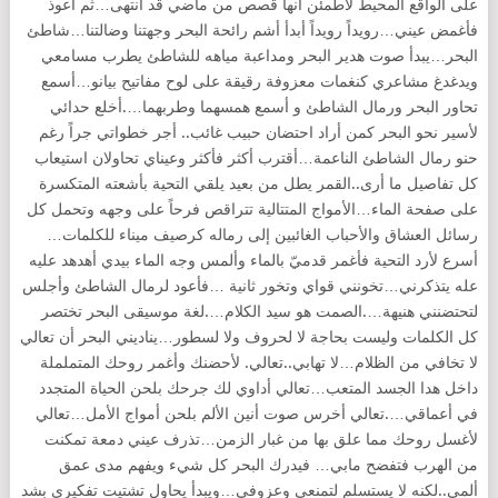
على الواقع المحيط لأطمئن أنها قصص من ماضي قد انتهى…ثم أعوذ
فأغمض عيني…رويداً رويداً أبدأ أشم رائحة البحر وجهتنا وضالتنا…شاطئ
البحر…يبدأ صوت هدير البحر ومداعبة مياهه للشاطئ يطرب مسامعي
ويدغدغ مشاعري كنغمات معزوفة رقيقة على لوح مفاتيح بيانو…أسمع
تحاور البحر ورمال الشاطئ و أسمع همسهما وطربهما….أخلع حدائي
لأسير نحو البحر كمن أراد احتضان حبيب غائب.. أجر خطواتي جراً رغم
حنو رمال الشاطئ الناعمة…أقترب أكثر فأكثر وعيناي تحاولان استيعاب
كل تفاصيل ما أرى..القمر يطل من بعيد يلقي التحية بأشعته المتكسرة
على صفحة الماء…الأمواج المتتالية تتراقص فرحاً على وجهه وتحمل كل
رسائل العشاق والأحباب الغائبين إلى رماله كرصيف ميناء للكلمات…
أسرع لأرد التحية فأغمر قدميّ بالماء وألمس وجه الماء بيدي أهدهد عليه
عله يتذكرني…تخونني قواي وتخور ثانية …فأعود لرمال الشاطئ وأجلس
لتحتضنني هنيهة….الصمت هو سيد الكلام….لغة موسيقى البحر تختصر
كل الكلمات وليست بحاجة لا لحروف ولا لسطور…يناديني البحر أن تعالي
لا تخافي من الظلام…لا تهابي..تعالي. لأحضنك وأغمر روحك المتململة
داخل هدا الجسد المتعب…تعالي أداوي لك جرحك بلحن الحياة المتجدد
في أعماقي….تعالي أخرس صوت أنين الألم بلحن أمواج الأمل…تعالي
لأغسل روحك مما علق بها من غبار الزمن…تذرف عيني دمعة تمكنت
من الهرب فتفضح مابي… فيدرك البحر كل شيء ويفهم مدى عمق
ألمي..لكنه لا يستسلم لتمنعي وعزوفي…ويبدأ يحاول تشتيت تفكيري بشد