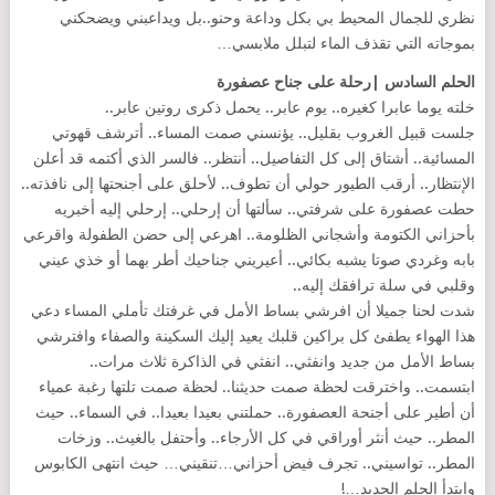
نظري للجمال المحيط بي بكل وداعة وحنو..بل ويداعبني ويضحكني
بموجاته التي تقذف الماء لتبلل ملابسي…
الحلم السادس |رحلة على جناح عصفورة
خلته يوما عابرا كغيره.. يوم عابر.. يحمل ذكرى روتين عابر..
جلست قبيل الغروب بقليل.. يؤنسني صمت المساء.. أترشف قهوتي
المسائية.. أشتاق إلى كل التفاصيل.. أنتظر.. فالسر الذي أكتمه قد أعلن
الإنتظار.. أرقب الطيور حولي أن تطوف.. لأحلق على أجنحتها إلى نافذته..
حطت عصفورة على شرفتي.. سألتها أن إرحلي.. إرحلي إليه أخبريه
بأحزاني الكتومة وأشجاني الظلومة.. اهرعي إلى حضن الطفولة واقرعي
بابه وغردي صوتا يشبه بكائي.. أعيريني جناحيك أطر بهما أو خذي عيني
وقلبي في سلة ترافقك إليه..
شدت لحنا جميلا أن افرشي بساط الأمل في غرفتك تأملي المساء دعي
هذا الهواء يطفئ كل براكين قلبك يعيد إليك السكينة والصفاء وافترشي
بساط الأمل من جديد وانفثي.. انفثي في الذاكرة ثلاث مرات..
ابتسمت.. واخترقت لحظة صمت حديثنا.. لحظة صمت تلتها رغبة عمياء
أن أطير على أجنحة العصفورة.. حملتني بعيدا بعيدا.. في السماء.. حيث
المطر.. حيث أنثر أوراقي في كل الأرجاء.. وأحتفل بالغيث.. وزخات
المطر.. تواسيني.. تجرف فيض أحزاني…تنقيني… حيث انتهى الكابوس
وابتدأ الحلم الجديد…!