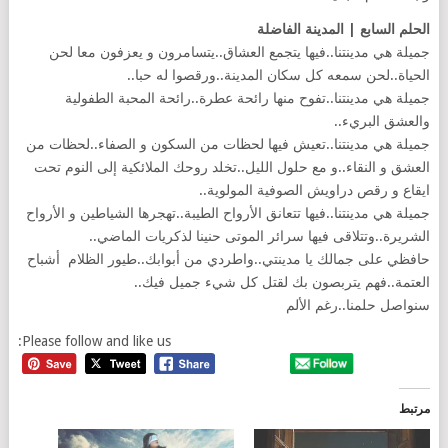
الحلم السابع | المدينة الفاضلة
جميلة هي مدينتنا..فيها يتجمع العشاق..يتسامرون و يعزفون معا لحن
الحياة..لحن سمعه كل سكان المدينة..ورقصوا له حبا..
جميلة هي مدينتنا..تفوح منها رائحة عطرة..رائحة المحبة الطفولية
والعشق البريء..
جميلة هي مدينتنا..تعيش فيها لحظات من السكون و الصفاء..لحظات من
العشق و النقاء..و مع حلول الليل..تخلد روحك الملائكية إلى النوم تحت
ايقاع و رقص دراويش الصوفية المولوية..
جميلة هي مدينتنا..فيها تتعانق الأرواح الطيبة..تهجرها الشياطين و الأرواح
الشريرة..وتتلاقى فيها سرائر الموتى حنينا لذكريات الماضي..
حافظي على جمالك يا مدينتي..واطردي من أبوابك..طيور الظلام أشباح
العتمة..فهم يتربصون بك لقتل كل شيء جميل فيك..
سنواصل حلمنا..رغم الألم
Please follow and like us:
مرتبط