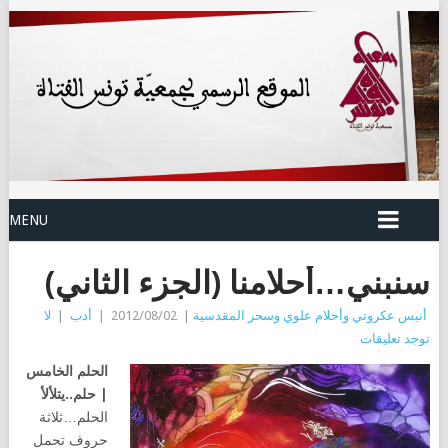
MENU
سنبني…أحلامنا (الجزء الثاني)
أنيس عكروتي وأحلام علوي وسحر المقدسية
|
2012/08/02
|
أدب
|
لا
توجد تعليقات
الحلم الخامس
| حلم..يتلألأ
الحلم…ثلاثة
حروف تحمل