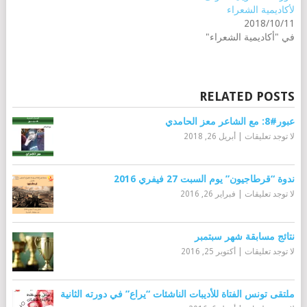
لأكاديمية الشعراء
2018/10/11
في "أكاديمية الشعراء"
RELATED POSTS
عبور#8: مع الشاعر معز الحامدي
لا توجد تعليقات
|
أبريل 26, 2018
ندوة “قرطاجيون” يوم السبت 27 فيفري 2016
لا توجد تعليقات
|
فبراير 26, 2016
نتائج مسابقة شهر سبتمبر
لا توجد تعليقات
|
أكتوبر 25, 2016
ملتقى تونس الفتاة للأديبات الناشئات “يراع” في دورته الثانية