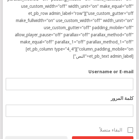
use_custom_width=”off” width_unit=”on” make_equal=”off”
use_custom_gutter=”off”][et_pb_row admin_label=”row”
make_fullwidth=”on” use_custom_width=”off” width_unit=”on”
use_custom_gutter=”off” padding_mobile=”off”
allow_player_pause=”off” parallax=”off” parallax_method=”off”
make_equal=”off” parallax_1=”off” parallax_method_1=”off”
column_padding_mobile=”on”][et_pb_column type=”4_4″]
[et_pb_text admin_label=”النص”]
Username or E-mail
كلمة المرور
البقاء متصلاً