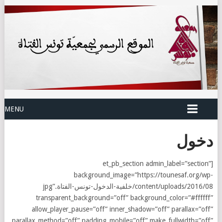
MENU
دخول
[et_pb_section admin_label=”section”
background_image=”https://tounesaf.org/wp-
content/uploads/2016/08/خلفية-الدخول-تونس-الفتاة.jpg”
transparent_background=”off” background_color=”#ffffff”
allow_player_pause=”off” inner_shadow=”off” parallax=”off”
parallax_method=”off” padding_mobile=”off” make_fullwidth=”off”